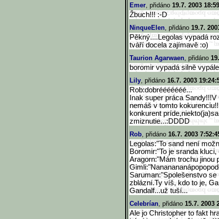
Emer
, přidáno
19.7. 2003 18:5
Žbuch!!! :-D
NinqueElen
, přidáno
19.7. 200
Pěkný....Legolas vypadá roz
tváří docela zajímavě :o)
Taurion Agarwaen
, přidáno
19
boromir vypadá silně vypále
Lily
, přidáno
16.7. 2003 19:24:
Rob:dobrééééééé...
Inak super práca Sandy!!!V 
nemáš v tomto kokurenciu!!!
konkurent príde,niekto(ja)s
zmiznutie...:DDDD
Rob
, přidáno
16.7. 2003 7:52:4
Legolas:"To sand není možn
Boromir:"To je sranda kluci, 
Aragorn:"Mám trochu jinou p
Gimli:"Nananananápopopod
Saruman:"Spolešenstvo se r
zblázní.Ty víš, kdo to je, Ga
Gandalf...už tuší...
Celebrían
, přidáno
15.7. 2003 
Ale jo Christopher to fakt h