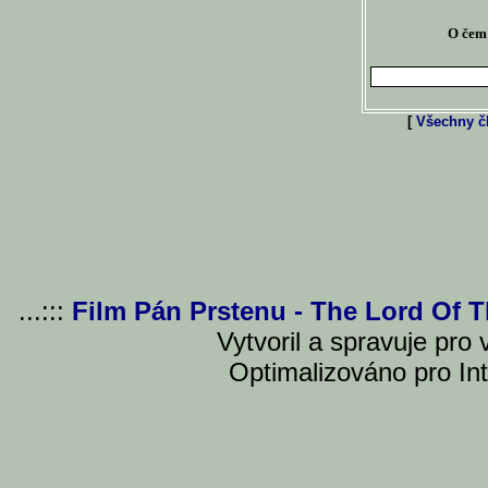
O čem 
[
Všechny čl
...:::
Film Pán Prstenu - The Lord Of 
Vytvoril a spravuje pro
Optimalizováno pro Int