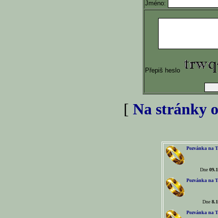
Jméno:
Přepiš heslo
[
Na stránky o
Pozvánka na T
Dne
09.1
Pozvánka na T
Dne
8.1
Pozvánka na T