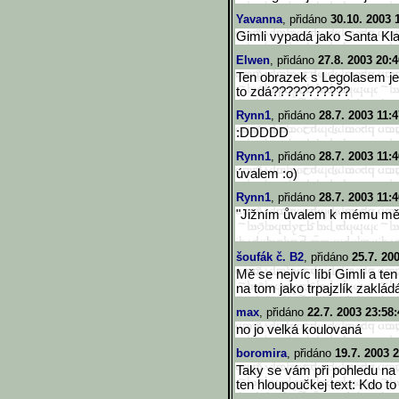
Yavanna
, přidáno
30.10. 2003 
Gimli vypadá jako Santa Kl
Elwen
, přidáno
27.8. 2003 20:4
Ten obrazek s Legolasem je 
to zdá???????????
Rynn1
, přidáno
28.7. 2003 11:4
:DDDDD
Rynn1
, přidáno
28.7. 2003 11:4
úvalem :o)
Rynn1
, přidáno
28.7. 2003 11:4
"Jižním ůvalem k mému měs
šoufák č. B2
, přidáno
25.7. 20
Mě se nejvíc líbí Gimli a te
na tom jako trpajzlík zaklád
max
, přidáno
22.7. 2003 23:58:
no jo velká koulovaná
boromira
, přidáno
19.7. 2003 
Taky se vám při pohledu na
ten hloupoučkej text: Kdo to b