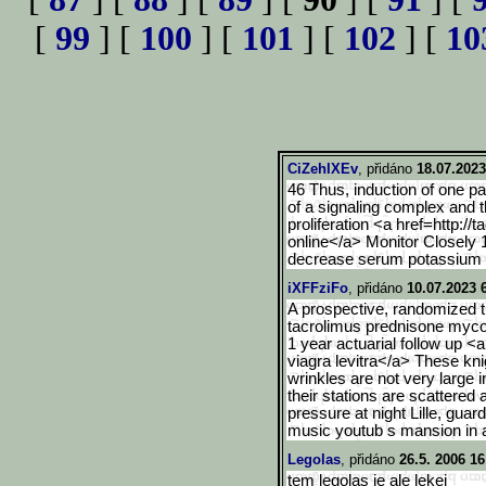
[
99
] [
100
] [
101
] [
102
] [
10
CiZehlXEv
, přidáno
18.07.2023
46 Thus, induction of one p
of a signaling complex and t
proliferation <a href=http://
online</a> Monitor Closely 
decrease serum potassium
iXFFziFo
, přidáno
10.07.2023 
A prospective, randomized tr
tacrolimus prednisone mycop
1 year actuarial follow up <a
viagra levitra</a> These kni
wrinkles are not very large 
their stations are scattered 
pressure at night Lille, gua
music youtub s mansion in a
Legolas
, přidáno
26.5. 2006 16
tem legolas je ale lekej