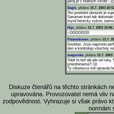
jakej je v realným životě :-))
Dagis
, přidáno
15.7. 2003 20:5
Ten posledni obrazek je super
Saruman tvari tak dokonale 
mysli herecky vykon, samoz
Hipi
, přidáno
15.7. 2003 19:46:
:-DDDDDDD
Palanedowen
, přidáno
15.7. 2
Souhlas. Jsou naprosto perf
den a kontroluju všechny no
aragornka
, přidáno
15.7. 2003 
Tobě to teď ale jde od ruky,
prázdninama?:-)))
Ty citoslovce mě opravdu fas
Diskuze čtenářů na těchto stránkách n
upravována. Provozovatel nemá vliv n
zodpovědnost. Vyhrazuje si však právo k
normám s