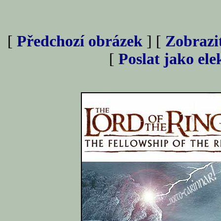
[
Předchozí obrázek
] [
Zobrazi
[
Poslat jako el