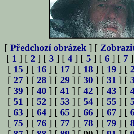
[
Předchozí obrázek
] [
Zobrazi
[
1
] [
2
] [
3
] [
4
] [
5
] [
6
] [
7
]
[
15
] [
16
] [
17
] [
18
] [
19
] [
[
27
] [
28
] [
29
] [
30
] [
31
] [
[
39
] [
40
] [
41
] [
42
] [
43
] [
[
51
] [
52
] [
53
] [
54
] [
55
] [
[
63
] [
64
] [
65
] [
66
] [
67
] [
[
75
] [
76
] [
77
] [
78
] [
79
] [
[
87
] [
88
] [
89
] [
90
] [
91
] [