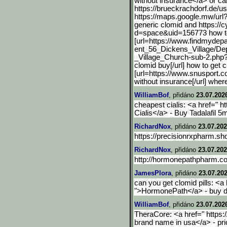
without insurance</a> or ca
https://brueckrachdorf.de/us
https://maps.google.mw/ur
l
generic clomid and https:/
d=space&uid=156773 how to 
[url=https://www.findmyde
p
ent_56_Dickens_Village/De
_Village_Church-sub-2.ph
clomid buy[/url] how to get 
[url=https://www.snusport.c
without insurance[/url] wher
WilliamBof
, přidáno
23.07.202
cheapest cialis: <a href=" 
Cialis</a> - Buy Tadalafil 5
RichardNox
, přidáno
23.07.202
https://precisionrxpharm.sh
RichardNox
, přidáno
23.07.202
http://hormonepathpharm.co
JamesPlora
, přidáno
23.07.202
can you get clomid pills: <
">HormonePath</a> - buy d
WilliamBof
, přidáno
23.07.202
TheraCore: <a href=" https
brand name in usa</a> - pri