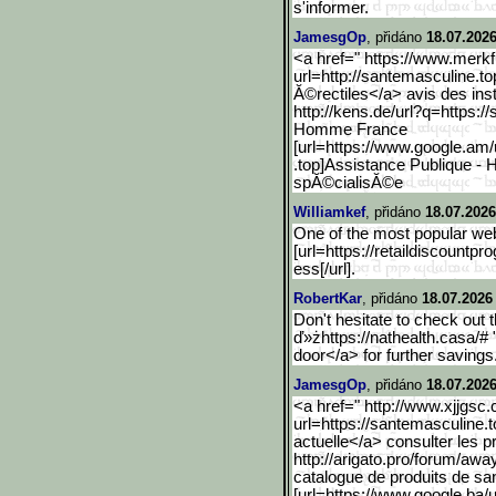
s'informer.
JamesgOp
, přidáno
18.07.2026
<a href=" https://www.merk
url=http://santemasculine.to
Ă©rectiles</a> avis des in
http://kens.de/url?q=http
s:/
Homme France
[url=https://www.google.a
m/
.top]Assistance Publique - H
spĂ©cialisĂ©e
Williamkef
, přidáno
18.07.2026
One of the most popular web
[url=https://retaildiscountpro
ess[/url].
RobertKar
, přidáno
18.07.2026
Don't hesitate to check out t
ď»żhttps://nathealth.casa/# "
door</a> for further savings
JamesgOp
, přidáno
18.07.2026
<a href=" http://www.xjjgsc
url=https://santemasculi
ne.
actuelle</a> consulter les 
http://arigato.pro/forum/
away
catalogue de produits de 
[url=https://www.google.b
a/