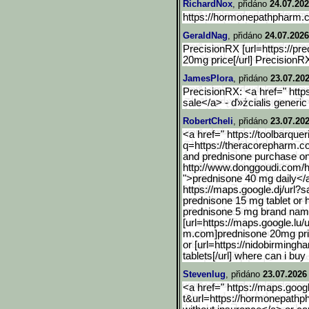
RichardNox
, přidáno
24.07.202
https://hormonepathpharm.c
GeraldNag
, přidáno
24.07.2026
PrecisionRX [url=https://pr
20mg price[/url] Precision
JamesPlora
, přidáno
23.07.202
PrecisionRX: <a href=" https
sale</a> - ď»żcialis generic
RobertCheli
, přidáno
23.07.202
<a href=" https://toolbarquer
q=https://theracore
pharm.co
and prednisone purchase onl
http://www.donggoudi.com/
">prednisone 40 mg daily</
https://maps.google.dj/ur
l?s
prednisone 15 mg tablet or h
prednisone 5 mg brand na
[url=https://maps.google.
lu/
m.com]prednisone 20mg price
or [url=https://nidobirmingh
tablets[/url] where can i buy
Stevenlug
, přidáno
23.07.2026
<a href=" https://maps.googl
t&url=https://hormonepathp