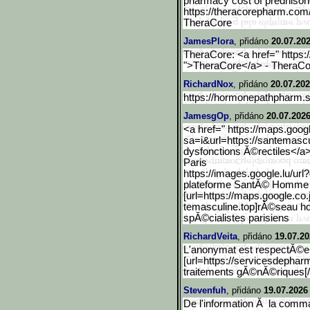
pharmacy cost of prednison
https://theracorepharm.co
TheraCore
JamesPlora
, přidáno
20.07.202
TheraCore: <a href=" https:
">TheraCore</a> - TheraC
RichardNox
, přidáno
20.07.202
https://hormonepathpharm.
JamesgOp
, přidáno
20.07.2026
<a href=" https://maps.goog
sa=i&url=https://santemascu
dysfonctions Ă©rectiles</a>
Paris
https://images.google.lu/
url
plateforme SantĂ© Homme
[url=https://maps.google.
co.
temasculine.top]rĂ©seau hos
spĂ©cialistes parisiens
RichardVeita
, přidáno
19.07.20
L'anonymat est respectĂ©e s
[url=https://servicesdephar
traitements gĂ©nĂ©riques[/u
Stevenfuh
, přidáno
19.07.2026
De l'information Ă la comma