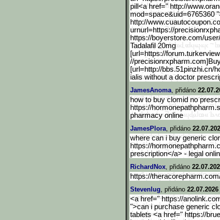
pill<a href=" http://www.ora
mod=space&uid
=6765360 "
http://www.cuautocoupon.c
urnurl=https://precisionrxph
https://boyerstore.com/user/
Tadalafil 20mg
[url=https://forum.turker
view
//precisionrxpharm.com]Buy 
[url=http://bbs.51pinzhi.cn/h
ialis without a doctor prescr
JamesAnoma
, přidáno
22.07.2
how to buy clomid no prescri
https://hormonepathpharm.
pharmacy online
JamesPlora
, přidáno
22.07.202
where can i buy generic clom
https://hormonepathpharm.c
prescription</a> - legal onl
RichardNox
, přidáno
22.07.202
https://theracorepharm.co
Stevenlug
, přidáno
22.07.2026
<a href=" https://anolink.co
">can i purchase generic cl
tablets <a href=" https://br