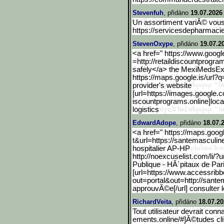
Stevenfuh
, přidáno
19.07.2026
Un assortiment variĂ© vou
https://servicesdepharmacie
StevenOxype
, přidáno
19.07.2
<a href=" https://www.googl
=http://retaildiscountprogra
safely</a> the MexiMedsEx
https://maps.google.is/ur
l?q
provider's website
[url=https://images.googl
e.c
iscountprograms.online]loca
logistics
EdwardAdope
, přidáno
18.07.
<a href=" https://maps.goog
t&url=https://santemasculine
hospitalier AP-HP
http://noexcuselist.com/l
i/?u
Publique - HĂ´pitaux de Par
[url=https://www.accessri
bb
out=portal&out=http://sant
approuvĂ©e[/url] consulter 
RichardVeita
, přidáno
18.07.20
Tout utilisateur devrait con
ements.online/#]Ă©tudes clin