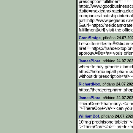
prescription fulfillment
https://www.goodbusinessc
&site=mexicanrxrateing.clu
companies that ship internat
[url=http://www.pegasus7.
ne
6&url=https://mexicanrxrate
fulfillment[/url] visit the offic
GrantSmige
, přidáno
24.07.20
Le secteur des mĂ©dicament
href=" https://francerxtop.o
approuvĂ©e</a> vous orien
JamesPlora
, přidáno
24.07.202
where to buy generic clomid 
https://hormonepathpharm.
without dr prescription</a> 
RichardNox
, přidáno
24.07.202
https://theracorepharm.shop/
JamesPlora
, přidáno
24.07.202
TheraCore Pharmacy: <a hre
">TheraCore</a> - can you 
WilliamBof
, přidáno
24.07.202
10 mg prednisone tablets: <
">TheraCore</a> - predniso