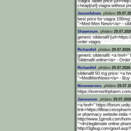
Viagra Tablet price [url=h
cheap[/url] viagra without pr
JessieAdvew
, přidáno
29.07.2
best price for viagra 100m
">Med Men News</a> - silde
Shawnnum
, přidáno
29.07.202
generic sildenafil [url=htt
order viagra
Richardlef
, přidáno
29.07.2026
generic sildenafil: <a hre
Sildenafil online</a> - Orde
Richardlef
, přidáno
29.07.2026
sildenafil 50 mg price: <a 
">MedMenNews</a> - Buy g
Moseswroms
, přidáno
29.07.2
https://evernorthpharm.com
Jamesnom
, přidáno
29.07.202
<a href=" https://forum.unit
link=https://lifeaccesspha
rm
or pharmacy website india <
http://www.1gmoli.com/hom
">ď»żlegitimate online phar
http://3gbug.com/gourl.as
p?