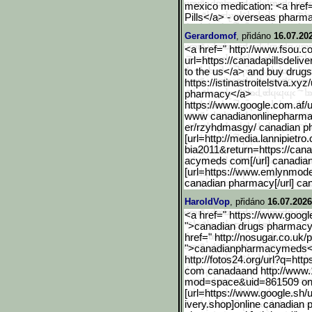
mexico medication: <a href=
Pills</a> - overseas pharma
Gerardomof
, přidáno
16.07.20
<a href=" http://www.fsou.co
url=https://canadapil
lsdeliv
to the us</a> and buy drug
https://istinastroitelstva.xyz
pharmacy</a>
https://www.google.com.af
/
www canadianonlinepharmacy
er/rzyhdmasgy/ canadian p
[url=http://media.lannipi
etro
bia2011&return=https://can
acymeds com[/url] canadia
[url=https://www.emlynmode
canadian pharmacy[/url] ca
HaroldVop
, přidáno
16.07.2026
<a href=" https://www.google
">canadian drugs pharmac
href=" http://nosugar.co.uk/p
">canadianpharmacymeds<
http://fotos24.org/url?q=
http
com canadaand http://www
mod=space&uid=861509 on
[url=https://www.google.s
h/u
ivery.shop]online canadian 