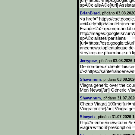
[url=https://maps.google.
tg/
spĂ©cialisĂ©e[/url] Assista
BrianBlard
, přidáno
03.08.2026
<a href=" https://cse.google.
a=i&url=http://santefrancen
France</a> recommandations
http://images.google.sn/u
rl?
spĂ©cialistes parisiens
[url=https://cse.google.t
d/ur
ancenews.top]catalogue de 
services de pharmacie en 
Jerrypew
, přidáno
03.08.2026 
De nombreux clients laissent
ď»żhttps://santefrancenews
Shawnnum
, přidáno
03.08.202
Viagra generic over the cou
Men News[/url] Generic Viag
Shawnnum
, přidáno
31.07.202
Cheap Viagra 100mg [url=h
Viagra online[/url] Viagra ge
Stacycix
, přidáno
31.07.2026 1
http://medmennews.com/# B
viagra without prescription