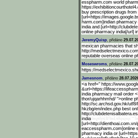
esspharm.com world pharma
https://exhibitioncourthotel4.
buy prescription drugs from 
[url=https://images.googl
e.b
harm.com]indian pharmacy on
india and [url=http://clubdet
online pharmacy india[/url] 
JeremyQuisp
, přidáno
29.07.2
mexican pharmacies that shi
http://medselectmexico.com
reputable overseas online 
Moseswroms
, přidáno
28.07.2
https://medselectmexico.sh
Jamesnom
, přidáno
28.07.202
<a href=" https://www.googl
&url=https://lifeaccessphar
india pharmacy mail order <
thor/ujqarhhmhd/ ">online 
http://sc.archsd.gov.hk/u
tf8
hkzbg/en/index.php best onl
http://clubdetenisalbatera.es
india
[url=http://dienthoai.com
.vn/
eaccesspharm.com]online sh
pharmacy india or [url=htt