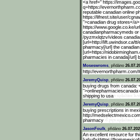
<a href=" https://images.go
q=https://evernorthpharm.
reputable canadian online 
https://lifnest.site/user/cgna
">canadian drug stores</a>
https://www.google.co.ke/
ur
canadianpharmacymeds or h
/pyzmxlqtzv/videos canadi
[url=http://lift.uwindsor
.ca/t
pharmacy[/url] the canadia
[url=https://nidobirmingham
pharmacies in canada[/url]
Moseswroms
, přidáno
26.07.2
http://evernorthpharm.com
JeremyQuisp
, přidáno
26.07.2
buying drugs from canada: <
">onlinepharmaciescanada 
shipping to usa
JeremyQuisp
, přidáno
26.07.2
buying prescriptions in mexi
http://medselectmexico.com
pharmacy
JasonFoulk
, přidáno
26.07.202
An excellent resource for th
[url=ď»żhttps://frommexicof