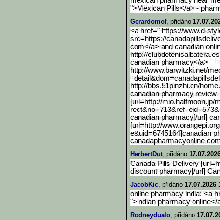
mexican pharmacy near me: 
">Mexican Pills</a> - phar
Gerardomof
, přidáno
17.07.20
<a href=" https://www.d-styl
src=https://cana
dapillsdeli
com</a> and canadian onlin
http://clubdetenisalbatera.es
canadian pharmacy</a>
http://www.barwitzki.net/
mec
_detail&dom=canadapillsdel
http://bbs.51pinzhi.cn/home
canadian pharmacy review
[url=http://mio.halfmoon.
jp/
rect&no=713&ref_eid=573&u
canadian pharmacy[/url] ca
[url=http://www.orangepi.org
e&uid=6745164]canadian ph
canadapharmacyonline co
HerbertDut
, přidáno
17.07.2026
Canada Pills Delivery [url=ht
discount pharmacy[/url] Can
JacobKic
, přidáno
17.07.2026 
online pharmacy india: <a h
">indian pharmacy online</a
Rodneydualo
, přidáno
17.07.2