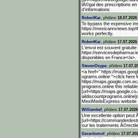
lĂ©gal des prescriptions en 
d'informations
RobertKar
, přidáno
18.07.2026
To bypass the expensive ins
https://mexicanrxnews.top/#
works perfectly.
RobertKar
, přidáno
17.07.2026
L'envoi est souvent gratuite
https://servicesdepharmacie
disponibles en France</a>.
StevenOxype
, přidáno
17.07.2
<a href=" https://maps.googl
ograms.online ">click here fo
https://maps.google.com.e
c
programs.online this reliabl
[url=https://maps.google.
co.
aildiscountprograms.online]
MexiMedsExpress website
Williamkef
, přidáno
17.07.2026
Une excellente option peut 
[url=https://commanderdestr
sur les traitements Ă©rectiles
Gerardomof
, přidáno
17.07.20