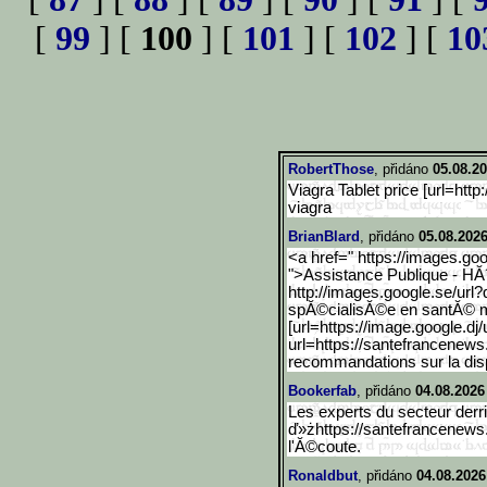
[
99
] [
100
] [
101
] [
102
] [
10
RobertThose
, přidáno
05.08.20
Viagra Tablet price [url=http:
viagra
BrianBlard
, přidáno
05.08.2026
<a href=" https://images.goo
">Assistance Publique - HĂ´
http://images.google.se/u
rl?
spĂ©cialisĂ©e en santĂ© 
[url=https://image.google
.dj
url=https://santefrancenews
recommandations sur la dis
Bookerfab
, přidáno
04.08.2026
Les experts du secteur derr
ď»żhttps://santefrancenews
l'Ă©coute.
Ronaldbut
, přidáno
04.08.2026