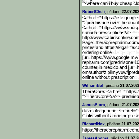
">where can i buy cheap cl
RobertCheli
, přidáno
22.07.202
<a href=" https://cse.google.
">prednisone over the count
<a href=" https://www.snusp
canada prescription</a>
http://www.cabinsonline.c
om
Page=theracorepharm.com
prices and https://kigalilife.
ordering online
[url=https://www.google.m
v/
repharm.com]prednisone 10[
counter in mexico and [url=h
om/author/zipiimyvuw/]pred
online without prescription
WilliamBof
, přidáno
21.07.202
TheraCore: <a href=" https
">TheraCore</a> - prednis
JamesPlora
, přidáno
21.07.202
ď»żcialis generic: <a href=
Cialis without a doctor presc
RichardNox
, přidáno
21.07.202
https://theracorepharm.com
JamesAnoma
, přidáno
21.07.2