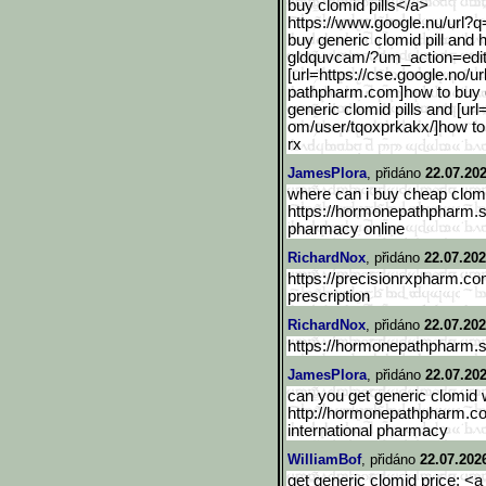
buy clomid pills</a>
https://www.google.nu/url
?q
buy generic clomid pill and 
gldquvcam/?um_action=edit 
[url=https://cse.google.n
o/ur
pathpharm.com]how to buy ge
generic clomid pills and [url
om/user/tqoxprkakx/]how to b
rx
JamesPlora
, přidáno
22.07.202
where can i buy cheap clomi
https://hormonepathpharm.
pharmacy online
RichardNox
, přidáno
22.07.202
https://precisionrxpharm.co
prescription
RichardNox
, přidáno
22.07.202
https://hormonepathpharm.
JamesPlora
, přidáno
22.07.202
can you get generic clomid w
http://hormonepathpharm.com
international pharmacy
WilliamBof
, přidáno
22.07.202
get generic clomid price: <