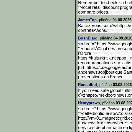
Remember to check <a href
">local retail discount prog
compare prices.
JamesTop
, přidáno
04.08.2026
Basez-vous sur ď»żhttps://
contrefaĂ§ons.
BrianBlard
, přidáno
04.08.2026
<a href=" https://www.googl
">cadre lĂ©gal des prescrip
l'Ordre
https://kulturkritik.net/
pop_li
recommandations sur la dis
[url=https://cse.google.a
d/ur
ancenews.top]boutique San
prescriptions en France
Ronaldbut
, přidáno
03.08.2026
If you need safe global fulfill
ď»żhttps://mexicorxnews.on
Henryprawn
, přidáno
03.08.20
<a href=" https://www.googl
">cette boutique spĂ©cialis
http://vm-01.magneticgrid
.c
ttp://newsfrrx.sbs>where+c
services de pharmacie en 