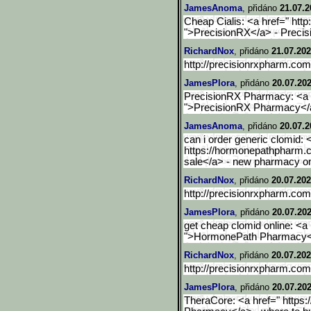
JamesAnoma
, přidáno
21.07.2
Cheap Cialis: <a href=" htt
">PrecisionRX</a> - Preci
RichardNox
, přidáno
21.07.202
http://precisionrxpharm.com/
JamesPlora
, přidáno
20.07.202
PrecisionRX Pharmacy: <a h
">PrecisionRX Pharmacy</
JamesAnoma
, přidáno
20.07.2
can i order generic clomid: 
https://hormonepathpharm.co
sale</a> - new pharmacy on
RichardNox
, přidáno
20.07.202
http://precisionrxpharm.c
JamesPlora
, přidáno
20.07.202
get cheap clomid online: <
">HormonePath Pharmacy</a
RichardNox
, přidáno
20.07.202
http://precisionrxpharm.co
JamesPlora
, přidáno
20.07.202
TheraCore: <a href=" https