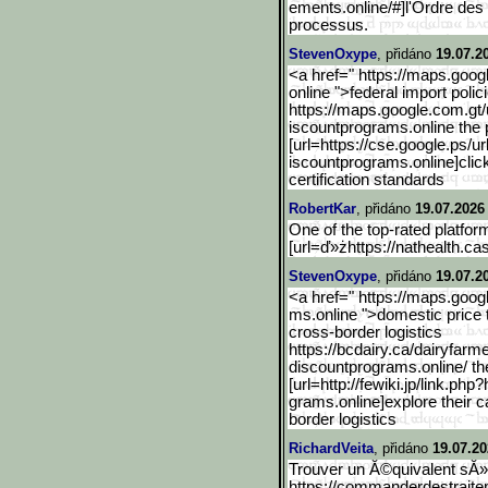
ements.online/#]l'Ordre des M
processus.
StevenOxype
, přidáno
19.07.2
<a href=" https://maps.googl
online ">federal import poli
https://maps.google.com.g
t
iscountprograms.online the 
[url=https://cse.google.p
s/ur
iscountprograms.online]click h
certification standards
RobertKar
, přidáno
19.07.2026
One of the top-rated platfor
[url=ď»żhttps://nathealth.ca
StevenOxype
, přidáno
19.07.2
<a href=" https://maps.googl
ms.online ">domestic price t
cross-border logistics
https://bcdairy.ca/dairyf
arme
discountprograms.online/ th
[url=http://fewiki.jp/lin
k.php?h
grams.online]explore their ca
border logistics
RichardVeita
, přidáno
19.07.20
Trouver un Ă©quivalent sĂ»
https://commanderdestrait