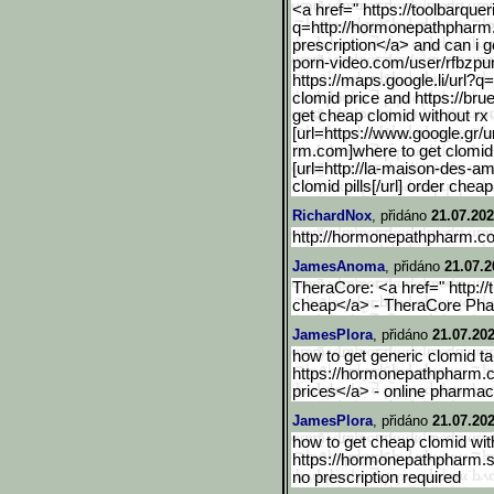
<a href=" https://toolbarquer
q=http://hormonepat
hpharm.
prescription</a> and can i g
porn-video.com/user
/rfbzpu
https://maps.google.li/ur
l?q
clomid price and https://bru
get cheap clomid without rx
[url=https://www.google.g
r/
rm.com]where to get clomid n
[url=http://la-maison-des-am
clomid pills[/url] order chea
RichardNox
, přidáno
21.07.202
http://hormonepathpharm.com
JamesAnoma
, přidáno
21.07.2
TheraCore: <a href=" http:
cheap</a> - TheraCore Ph
JamesPlora
, přidáno
21.07.202
how to get generic clomid ta
https://hormonepathpharm.c
prices</a> - online pharmac
JamesPlora
, přidáno
21.07.202
how to get cheap clomid with
https://hormonepathpharm.
no prescription required