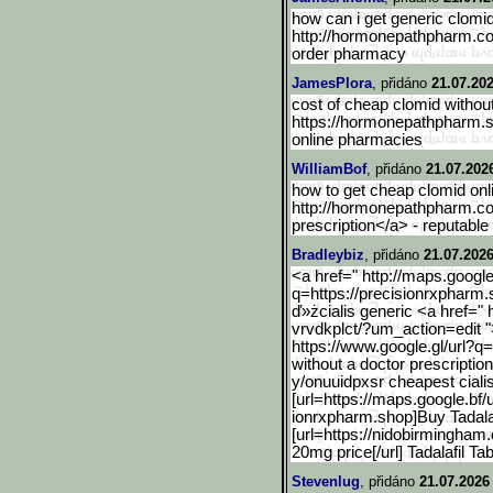
how can i get generic clomid
http://hormonepathpharm.c
order pharmacy
JamesPlora
, přidáno
21.07.202
cost of cheap clomid without
https://hormonepathpharm.
online pharmacies
WilliamBof
, přidáno
21.07.202
how to get cheap clomid onl
http://hormonepathpharm.c
prescription</a> - reputabl
Bradleybiz
, přidáno
21.07.2026
<a href=" http://maps.google
q=https://precisionrxpharm.
ď»żcialis generic <a href="
vrvdkplct/?um_action=edit 
https://www.google.gl/url
?q=
without a doctor prescripti
y/onuuidpxsr cheapest ciali
[url=https://maps.google.
bf/
ionrxpharm.shop]Buy Tadalaf
[url=https://nidobirmingham
20mg price[/url] Tadalafil Tab
Stevenlug
, přidáno
21.07.2026