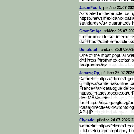
JasonFoulk
, přidáno
25.07.202
As stated in the article, usi
https://newsmexicanrx.casa/#
standards</a> guarantees h
GrantSmige
, přidáno
25.07.20
La commande sur internet es
ď»żhttps://santemasculine.
Donaldtuh
, přidáno
25.07.2026
One of the most popular webs
ď»żhttps://frommexicofast.o
programs</a>.
JamesgOp
, přidáno
25.07.2026
<a href=" https://clients1.g
q=https://santemasculine.
ca
France</a> catalogue de p
https://images.google.gg/
url
des MĂ©decins
[url=https://cse.google.v
g/ur
.casa]directives dĂ©ontologi
AP-HP
Clydetig
, přidáno
24.07.2026 2
<a href=" https://clients1.go
.club ">foreign regulatory b