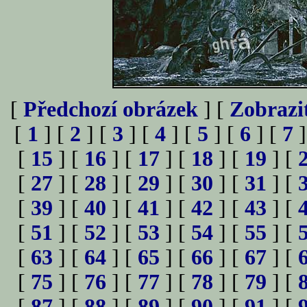
[
Předchozí obrázek
] [
Zobrazi
[
1
] [
2
] [
3
] [
4
] [
5
] [
6
] [
7
]
[
15
] [
16
] [
17
] [
18
] [
19
] [
[
27
] [
28
] [
29
] [
30
] [
31
] [
[
39
] [
40
] [
41
] [
42
] [
43
] [
[
51
] [
52
] [
53
] [
54
] [
55
] [
[
63
] [
64
] [
65
] [
66
] [
67
] [
[
75
] [
76
] [
77
] [
78
] [
79
] [
[
87
] [
88
] [
89
] [
90
] [
91
] [