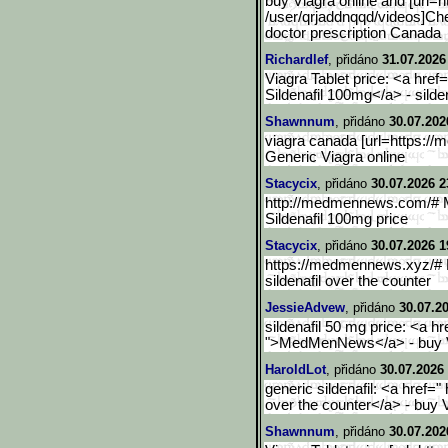
buy Viagra online and [url=
/user/qrjaddnqqd/videos]Che
doctor prescription Canada
Richardlef
, přidáno
31.07.2026
Viagra Tablet price: <a hr
Sildenafil 100mg</a> - silde
Shawnnum
, přidáno
30.07.202
viagra canada [url=https:/
Generic Viagra online
Stacycix
, přidáno
30.07.2026 2
http://medmennews.com/#
Sildenafil 100mg price
Stacycix
, přidáno
30.07.2026 1
https://medmennews.xyz/
sildenafil over the counter
JessieAdvew
, přidáno
30.07.2
sildenafil 50 mg price: <a 
">MedMenNews</a> - buy Vi
HaroldLot
, přidáno
30.07.2026 
generic sildenafil: <a href=
over the counter</a> - buy 
Shawnnum
, přidáno
30.07.202