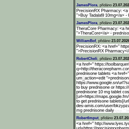
JamesPlora
, přidáno
23.07.202
PrecisionRX Pharmacy: <a h
">Buy Tadalafil 10mg</a> -
JamesPlora
, přidáno
23.07.202
TheraCore Pharmacy: <a hre
">TheraCore</a> - predniso
WilliamBof
, přidáno
23.07.202
PrecisionRX: <a href=" http
">PrecisionRX Pharmacy</
RobertCheli
, přidáno
23.07.202
<a href=" https://toolbarquer
q=http://theracorep
harm.com
prednisone tablets <a href="
um_action=edit ">prednisone
https://www.google.sn/url
?s
to buy prednisone or https
prednisone 10 mg tablet cos
[url=https://maps.google.
fm/
to get prednisone tablets[/ur
des-amis
.com/user/bkzypzad
mg prednisone daily
RobertImput
, přidáno
23.07.20
<a href=" http://www.lyes.t
url=https:/
/precisionrxpharm.