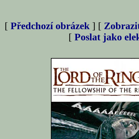
[
Předchozí obrázek
] [
Zobrazi
[
Poslat jako el