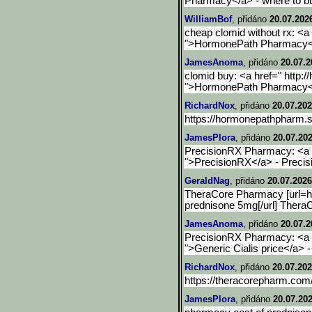
Pharmacy</a> - where to b
WilliamBof
, přidáno
20.07.202
cheap clomid without rx: <a
">HormonePath Pharmacy</a
JamesAnoma
, přidáno
20.07.2
clomid buy: <a href=" http
">HormonePath Pharmacy</
RichardNox
, přidáno
20.07.202
https://hormonepathpharm.
JamesPlora
, přidáno
20.07.202
PrecisionRX Pharmacy: <a h
">PrecisionRX</a> - Prec
GeraldNag
, přidáno
20.07.2026
TheraCore Pharmacy [url=h
prednisone 5mg[/url] Ther
JamesAnoma
, přidáno
20.07.2
PrecisionRX Pharmacy: <a h
">Generic Cialis price</a>
RichardNox
, přidáno
20.07.202
https://theracorepharm.com
JamesPlora
, přidáno
20.07.202