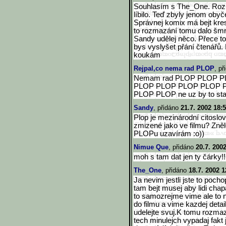
Souhlasím s The_One. Rozm
líbilo. Teď zbyly jenom obyč
Správnej komix má bejt kresl
to rozmazání tomu dalo š
Sandy udělej něco. Přece to
bys vyslyšet přání čtenářů.
koukám
Rejpal,co nema rad PLOP
, p
Nemam rad PLOP PLOP 
PLOP PLOP PLOP PLOP 
PLOP PLOP ne uz by to sta
Sandy
, přidáno
21.7. 2002 18:
Plop je mezinárodní citoslov
zmizené jako ve filmu? Zně
PLOPu uzavírám :o))
Nimue Que
, přidáno
20.7. 200
moh s tam dat jen ty čárky!!
The_One
, přidáno
18.7. 2002 1
Ja nevim jestli jste to pocho
tam bejt musej aby lidi chap
to samozrejme vime ale to 
do filmu a vime kazdej detai
udelejte svuj.K tomu rozmaz
tech minulejch vypadaj fakt 