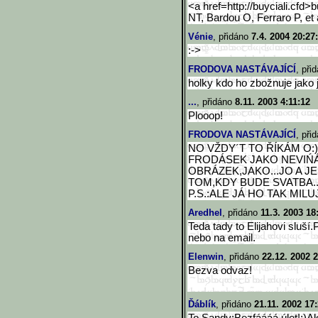
<a href=http://buyciali.cfd>b
NT, Bardou O, Ferraro P, et 
Vénie
, přidáno
7.4. 2004 20:27
:->
FRODOVA NASTÁVAJÍCÍ
, při
holky kdo ho zbožnuje jako já
...
, přidáno
8.11. 2003 4:11:12
Plooop!
FRODOVA NASTÁVAJÍCÍ
, při
NO VŽDY´T TO ŘÍKÁM O:
FRODÁSEK JAKO NEVIŃÁ
OBRÁZEK,JAKO...JO A 
TOM,KDY BUDE SVATBA.
P.S.:ALE JÁ HO TAK MILUJI
Aredhel
, přidáno
11.3. 2003 18
Teda tady to Elijahovi sluš
nebo na email.
Elenwin
, přidáno
22.12. 2002 
Bezva odvaz!
Ďáblík
, přidáno
21.11. 2002 17