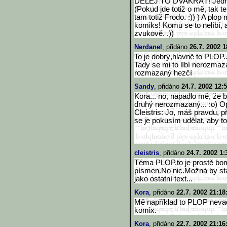
DĚLEJ TO DVAKRÁT! Jedno
(Pokud jde totiž o mě, tak 
tam totiž Frodo. :)) ) A plo
komiks! Komu se to nelíbí, a
zvukově. .))
Nerdanel
, přidáno
26.7. 2002 1
To je dobrý,hlavně to PLOP..
Tady se mi to líbí nerozmazan
rozmazaný hezčí
Sandy
, přidáno
24.7. 2002 12:
Kora... no, napadlo mě, že 
druhý nerozmazaný... :o) O
Cleistris: Jo, máš pravdu, p
se je pokusím udělat, aby to
cleistris
, přidáno
24.7. 2002 1:
Téma PLOP,to je prostě bom
písmen.No nic.Možná by stač
jako ostatní text...
Kora
, přidáno
22.7. 2002 21:18
Mě například to PLOP nevadí
komix.
Kora
, přidáno
22.7. 2002 21:16