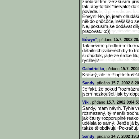
zaobírat tím, že zkusím pří
tak, aby to tak "neřvalo" do 
povede.
Eovyn: No, jo, jsem chudá
někdo chčččče, něššššo se m
Ne, pokusím se dodávat díly
pracovat.. :o))
Eówyn°
, přidáno
15.7. 2002 20
Tak nevím, předtím mi to roz
detailních záběrech by to tr
si chudák, já tě ze srdce litu
rychleji?
Galadrielka
, přidáno
15.7. 200
Krásný, ale to Plop to trošiš
Sandy
, přidáno
15.7. 2002 8:20
Je fakt, že pokud "rozmáznu" 
jsem nezkoušel, jak by dopa
Viki
, přidáno
15.7. 2002 0:04:5
Sandy, mám návrh. Tyhle vel
rozmazaný, ty menší trochu 
jak čtu ty rozporuplné reakce
udělala to samý. Jenže já b
takže tě obdivuju. Pokračuj, 
Sandy
, přidáno
14.7. 2002 19: