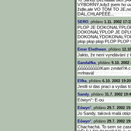
To Sandy:Bezfáááá úlet!:)A
VÝBORNÝ,když jsem ho uvi
židle,ale VO TOM TO JE,no
DÁL,CHLAPÉÉÉ...
SERO
, přidáno
1.11. 2002 17:1
PLOP JE DOKONALÝPLO
DOKONALÝPLOP JE DPLO
DOKONALÝDOKONALÝOK
plop plop plop PLOP PLO
Emer Eledhwen
, přidáno
12.10
Jakto, že není vyndávání z 
Gandalfka
, přidáno
9.10. 2002 
jůůůůůůůůů!Kam zmitel?A co
mrlnavá!
Elfka
, přidáno
6.10. 2002 19:20
Jestli si das praci a vydas t
Sandy
, přidáno
31.7. 2002 19:
Eówyn°: E-ou
Eówyn°
, přidáno
29.7. 2002 19
Jo Sandy, taková malá otáz
Eówyn°
, přidáno
29.7. 2002 19
Chachachá. To sem se zase