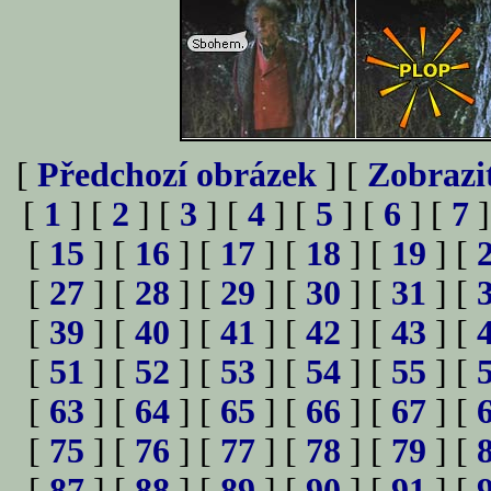
[
Předchozí obrázek
] [
Zobrazi
[
1
] [
2
] [
3
] [
4
] [
5
] [
6
] [
7
]
[
15
] [
16
] [
17
] [
18
] [
19
] [
[
27
] [
28
] [
29
] [
30
] [
31
] [
[
39
] [
40
] [
41
] [
42
] [
43
] [
[
51
] [
52
] [
53
] [
54
] [
55
] [
[
63
] [
64
] [
65
] [
66
] [
67
] [
[
75
] [
76
] [
77
] [
78
] [
79
] [
[
87
] [
88
] [
89
] [
90
] [
91
] [