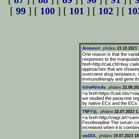
[
99
] [
100
] [
101
] [
102
] [
10
Alotomirl
, přidáno
23.10.2023 
One reason is that the variab
responses to the manipulati
href=http://cial.cfd>buy cia
approaches that are showing
overcome drug resistance, si
immunotherapy and gene th
fsVwHVmAv
, přidáno
22.08.20
<a href=https://ciali.sbs>via
we studied the paracrine reg
by native ECs and the ECs a
TNFYijL
, přidáno
22.07.2023 1
<a href=http://viagr.art>sa
Fexofenadine The serum con
increased when it is combin
stoDOL
, přidáno
19.07.2023 18