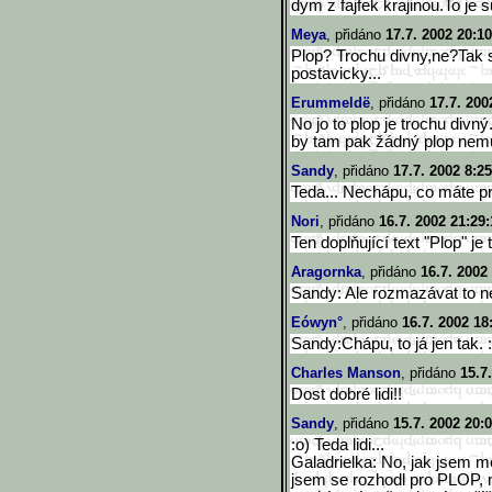
dym z fajfek krajinou.To je 
Meya
, přidáno
17.7. 2002 20:10
Plop? Trochu divny,ne?Tak 
postavicky...
Erummeldë
, přidáno
17.7. 200
No jo to plop je trochu divn
by tam pak žádný plop nemus
Sandy
, přidáno
17.7. 2002 8:25
Teda... Nechápu, co máte pr
Nori
, přidáno
16.7. 2002 21:29:
Ten doplňující text "Plop" je
Aragornka
, přidáno
16.7. 2002
Sandy: Ale rozmazávat to 
Eówyn°
, přidáno
16.7. 2002 18
Sandy:Chápu, to já jen tak. :
Charles Manson
, přidáno
15.7
Dost dobré lidi!!
Sandy
, přidáno
15.7. 2002 20:
:o) Teda lidi...
Galadrielka: No, jak jsem mě
jsem se rozhodl pro PLOP, n