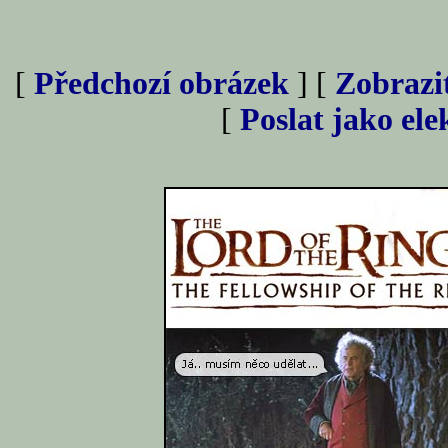
[
Předchozí obrázek
] [
Zobrazi
[
Poslat jako el