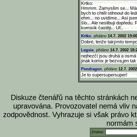
Krtko:
Hmmm. Zamyslím se... Mám p
bych to chtěl stihnout do led
ehm... no uvidíme... Asi jse
šlo... Ale neslibuji dopřed
komixík častěji... Uf..
Krtko
, přidáno
14.7. 2002 19:0
Dobré, lenže takýmto tempo
Legsie
, přidáno
14.7. 2002 18:
nejhezčí jsou druhá a osmá 
jinak komix je bezva,jen tak
Pendragon
, přidáno
12.7. 2002
Je to supersupersuper!
Diskuze čtenářů na těchto stránkách n
upravována. Provozovatel nemá vliv n
zodpovědnost. Vyhrazuje si však právo k
normám s
Jméno: