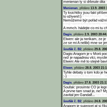
menienan ty si drbnute dita
Menienan
, přidáno
13.9. 2003 
Ty ksichtíky jsou fakt příšer
to oživení!:)
Nemůžeme být pořád vážní,
A mmch. hádejte co mi tu c
Dagis
, přidáno
2.9. 2003 20:44
Elwen: ale ja nerikam, ze je
ze se mi A nelibi) mne se jen 
šoufák č. B2
, přidáno
29.8. 20
Dagis:Aragorn je v Morii po
než je napadnou vlci, myslim
Elwen: Ale mě to stejně bavi
Elwen
, přidáno
28.8. 2003 21:1
Tyhle debaty o tom kdo je hezč
:-)
Dagis
, přidáno
27.8. 2003 21:1
Soufak: prosimte CO je leg
A prvne tam snad je, ne? M
zavital jen Gandalf...
šoufák č. B2
, přidáno
24.8. 20
Aragorn je suprovej at si řík