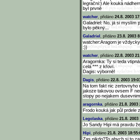
legrační:) Ale kouká nádhern
byl prvně
watcher
, přidáno
24.8. 2003 17
Galadriel: No, já si myslím 
bylo pěkný...
Galadriel
, přidáno
23.8. 2003 8
watcher:Aragorn je vždycky
:))
watcher
, přidáno
22.8. 2003 21
Aragornka: Ty si teda vtipná
celá *** z křoví.
Dagis: výborně!
Dagis
, přidáno
22.8. 2003 19:0
Na tom fakt nic zertovnyho 
jakoze takovou ovsem F ne
stopy po nejakem dusevnim
aragornka
, přidáno
21.8. 2003 
Frodo kouká jak půl prdele z
Legolaska
, přidáno
21.8. 2003
Jo Sandy Hipi má pravdu že 
Hipi
, přidáno
21.8. 2003 18:55:
Zas nikdo?To abych si to za