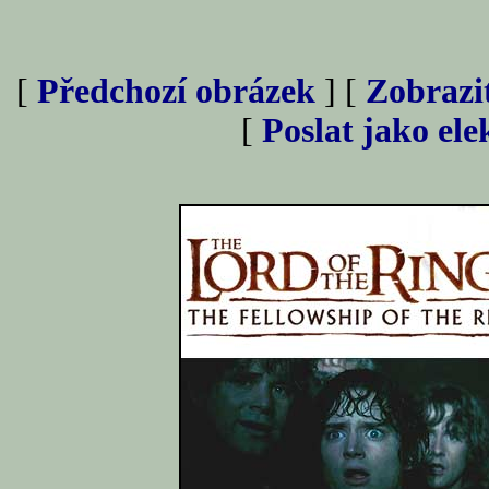
[
Předchozí obrázek
] [
Zobrazi
[
Poslat jako el