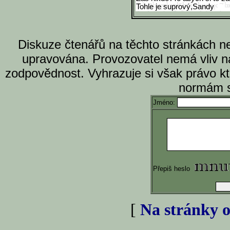
Tohle je suprový,Sandy
Diskuze čtenářů na těchto stránkách n
upravována. Provozovatel nemá vliv n
zodpovědnost. Vyhrazuje si však právo k
normám s
Jméno:
Přepiš heslo
[
Na stránky o