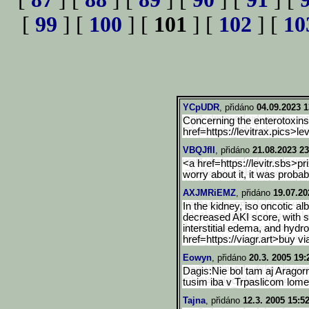
[
99
] [
100
] [
101
] [
102
] [
10
YCpUDR
, přidáno
04.09.2023 1
Concerning the enterotoxin
href=https://levitrax.pics>
le
VBQJfII
, přidáno
21.08.2023 23
<a href=https://levitr.sbs>pri
worry about it, it was probab
AXJMRiEMZ
, přidáno
19.07.20
In the kidney, iso oncotic 
decreased AKI score, with sp
interstitial edema, and hydr
href=https://viagr.art>buy 
Eowyn
, přidáno
20.3. 2005 19:
Dagis:Nie bol tam aj Aragorn
tusim iba v Trpaslicom lome
Tajna
, přidáno
12.3. 2005 15:5