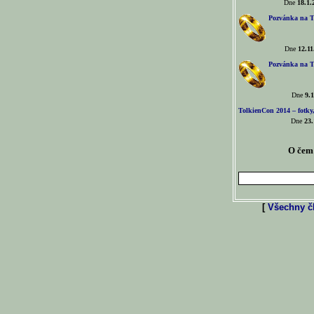
Dne
18.1.
Pozvánka na T
Dne
12.11
Pozvánka na T
Dne
9.1
TolkienCon 2014 – fotky,
Dne
23.
O čem 
[
Všechny čl