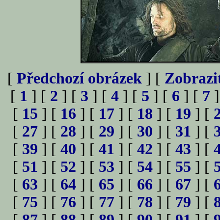
[
Předchozí obrázek
] [
Zobrazi
[
1
] [
2
] [
3
] [
4
] [
5
] [
6
] [
7
]
[
15
] [
16
] [
17
] [
18
] [
19
] [
[
27
] [
28
] [
29
] [
30
] [
31
] [
[
39
] [
40
] [
41
] [
42
] [
43
] [
[
51
] [
52
] [
53
] [
54
] [
55
] [
[
63
] [
64
] [
65
] [
66
] [
67
] [
[
75
] [
76
] [
77
] [
78
] [
79
] [
[
87
] [
88
] [
89
] [
90
] [
91
] [