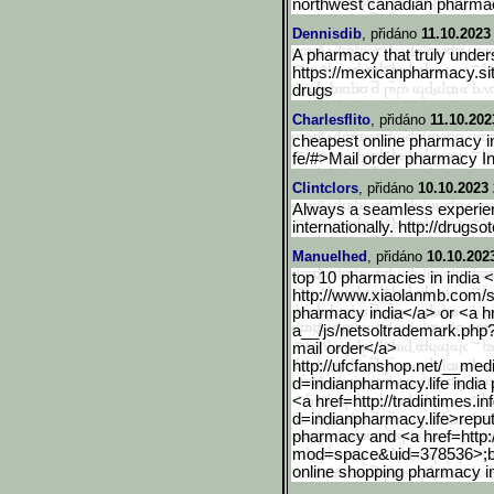
northwest canadian pharma
Dennisdib
, přidáno
11.10.2023
A pharmacy that truly under
https://mexicanpharmacy.si
drugs
Charlesflito
, přidáno
11.10.202
cheapest online pharmacy in
fe/#>Mail order pharmacy I
Clintclors
, přidáno
10.10.2023 
Always a seamless experien
internationally. http://drug
Manuelhed
, přidáno
10.10.202
top 10 pharmacies in india <
http://www.xiaolanmb.com/
pharmacy india</a> or <a hr
a__/js/netsoltrademark.php
mail order</a>
http://ufcfanshop.net/__m
ed
d=indianpharmacy.life india
<a href=http://tradintimes.in
d=indianpharmacy.life>rep
u
pharmacy and <a href=http
mod=space&uid=378536>
;
online shopping pharmacy i