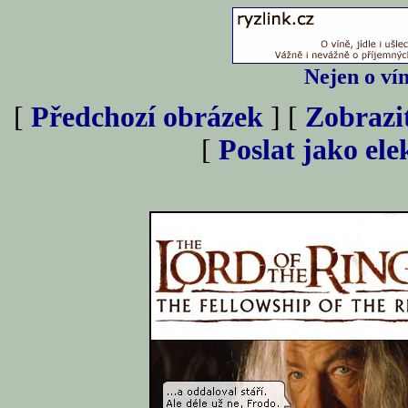
Nejen o vín
[
Předchozí obrázek
] [
Zobrazi
[
Poslat jako el