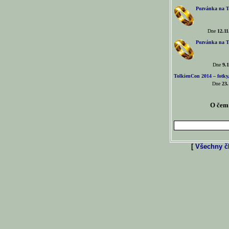
Pozvánka na T
Dne
12.11
Pozvánka na T
Dne
9.1
TolkienCon 2014 – fotky,
Dne
23.
O čem 
[
Všechny čl