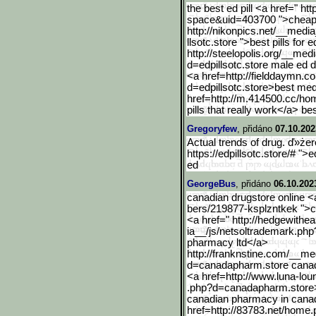
the best ed pill <a href=" 
space&uid=403700 ">cheapes
http://nikonpics.net/__medi
llsotc.store ">best pills for 
http://steelopolis.org/__
medi
d=edpillsotc.store male ed 
<a href=http://fielddaymn.
d=edpillsotc.store>best med
href=http://m.414500.cc/ho
pills that really work</a> bes
Gregoryfew
, přidáno
07.10.202
Actual trends of drug. ď»żer
https://edpillsotc.store/# ">
ed
GeorgeBus
, přidáno
06.10.202
canadian drugstore online <
bers/219877-ksplzntkek ">c
<a href=" http://hedgewithe
ia__/js/netsoltrademark.ph
pharmacy ltd</a>
http://franknstine.com/__
med
d=canadapharm.store cana
<a href=http://www.luna-lou
.php?d=canadapharm.store
canadian pharmacy in cana
href=http://83783.net/home.