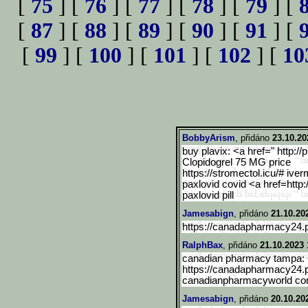
[
75
] [
76
] [
77
] [
78
] [
79
] [
[
87
] [
88
] [
89
] [
90
] [
91
] [
[
99
] [
100
] [
101
] [
102
] [
10
BobbyArism
, přidáno
23.10.20
buy plavix: <a href=" http://
Clopidogrel 75 MG price
https://stromectol.icu/# iver
paxlovid covid <a href=http:
paxlovid pill
Jamesabign
, přidáno
21.10.20
https://canadapharmacy24.p
RalphBax
, přidáno
21.10.2023 
canadian pharmacy tampa: 
https://canadapharmacy24.p
canadianpharmacyworld c
Jamesabign
, přidáno
20.10.20