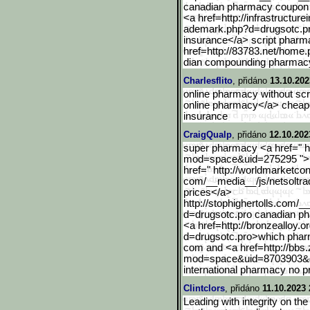
canadian pharmacy coupon
<a href=http://infrastructurei
ademark.php?d=drugsotc.p
insurance</a> script pharm
href=http://83783.net/home.
dian compounding pharmacy
Charlesflito
, přidáno
13.10.202
online pharmacy without scr
online pharmacy</a> cheapes
insurance
CraigQualp
, přidáno
12.10.202
super pharmacy <a href=" h
mod=space&uid=275295 ">i
href=" http://worldmarketcon
com/__media__/js/netsoltr
prices</a>
http://stophighertolls.co
m/__
d=drugsotc.pro canadian p
<a href=http://bronzealloy.o
d=drugsotc.pro>which phar
com and <a href=http://bbs
mod=space&uid=8703903&
international pharmacy no pr
Clintclors
, přidáno
11.10.2023 
Leading with integrity on the 