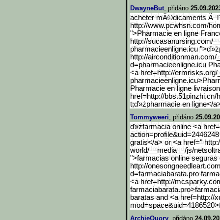
DwayneBut
, přidáno
25.09.202
acheter mĂ©dicaments Ă l'
http://www.pcwhsn.com/ho
">Pharmacie en ligne Franc
http://sucasanursing.com/
pharmacieenligne.icu ">ď»ż
http://airconditionman.co
m/_
d=pharmacieenligne.icu Pha
<a href=http://ermrisks.org
pharmacieenligne.icu>Pha
Pharmacie en ligne livraiso
href=http://bbs.51pinzhi.cn/
t;ď»żpharmacie en ligne</
Tommyweeri
, přidáno
25.09.20
ď»żfarmacia online <a href="
action=profile&uid=2446
248
gratis</a> or <a href=" http:
world/__media__/js/netsoltr
">farmacias online segura
http://onesongneedleart.c
om
d=farmaciabarata.pro farmac
<a href=http://mcsparky.c
farmaciabarata.pro>farmaci
baratas and <a href=http:/
mod=space&uid=4186520>
ArchieQuory
, přidáno
24.09.20