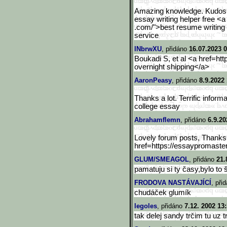
Amazing knowledge. Kudos
essay writing helper free <a
.com/">best resume writing
service
lNbrwXU
, přidáno
16.07.2023 0
Boukadi S, et al <a href=htt
overnight shipping</a>
AaronPeasy
, přidáno
8.9.2022
Thanks a lot. Terrific inform
college essay
Abrahamflemn
, přidáno
6.9.20
Lovely forum posts, Thanks!
href=https://essaypromaste
GLUM/SMEAGOL
, přidáno
21.
pamatuju si ty časy,bylo to š
FRODOVA NASTÁVAJÍCÍ
, při
chudáček glumík
legoles
, přidáno
7.12. 2002 13
tak delej sandy trčim tu uz t