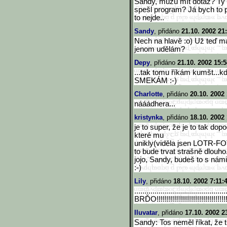
Sandy, můžu mít dotaz? Ty 
spešl program? Já bych to 
to nejde..
Sandy
, přidáno
21.10. 2002 21
Nech na hlavě :o) Už teď m
jenom udělám?
Depy
, přidáno
21.10. 2002 15:5
...tak tomu říkám kumšt...k
SMEKÁM :-)
Charlotte
, přidáno
20.10. 2002 
nááádhera...
kristynka
, přidáno
18.10. 2002
je to super, že je to tak do
které mu
unikly(viděla jsen LOTR-FO
to bude trvat strašně dlouho
jojo, Sandy, budeš to s nám
:-)
Lily
, přidáno
18.10. 2002 7:11:
..............................
.............
BRĎO!!!!!!!!!!!!!!!!!!!!!!!!!!
!!!!!!!!
Iluvatar
, přidáno
17.10. 2002 2
Sandy: Tos neměl říkat, že t