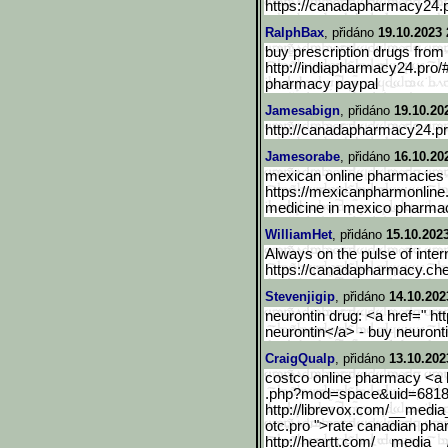
https://canadapharmacy24.p
RalphBax
, přidáno
19.10.2023 
buy prescription drugs from 
http://indiapharmacy24.pro/
pharmacy paypal
Jamesabign
, přidáno
19.10.20
http://canadapharmacy24.pr
Jamesorabe
, přidáno
16.10.20
mexican online pharmacies p
https://mexicanpharmonlin
medicine in mexico pharma
WilliamHet
, přidáno
15.10.202
Always on the pulse of inte
https://canadapharmacy.ch
Stevenjigip
, přidáno
14.10.202
neurontin drug: <a href=" ht
neurontin</a> - buy neuront
CraigQualp
, přidáno
13.10.202
costco online pharmacy <a
.php?mod=space&uid=68186
http://librevox.com/__media
otc.pro ">rate canadian ph
http://heartt.com/__media
__