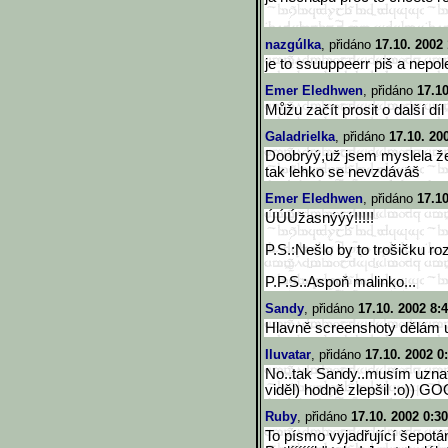
nazgúlka
, přidáno
17.10. 2002
je to ssuuppeerr piš a nepole
Emer Eledhwen
, přidáno
17.10
Můžu začít prosit o další dí
Galadrielka
, přidáno
17.10. 20
Doobrýý,už jsem myslela že 
tak lehko se nevzdáváš
Emer Eledhwen
, přidáno
17.10
ÚÚÚžasnýýý!!!!!
P.S.:Nešlo by to trošičku r
P.P.S.:Aspoň malinko...
Sandy
, přidáno
17.10. 2002 8:
Hlavně screenshoty dělám 
Iluvatar
, přidáno
17.10. 2002 0
No..tak Sandy..musím uznat
viděl) hodně zlepšil :o)) 
Ruby
, přidáno
17.10. 2002 0:30
To písmo vyjadřující šepotá