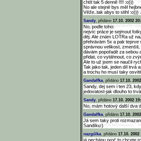
chtít tak 5 denně !!!! :o)))
No ale stejně bys měl hejbn
Věže..tak abys to stihl :o))) 
Sandy
, přidáno
17.10. 2002 20
No, podle toho:
nejvíc práce je sejmout fot
děj. Ale znám LOTRa už na
přehrávám 5x a pak teprve s
správnou velikost, zmenšit, 
dávám popořadě za sebou a
přidat, co vytáhnout, co zvý
Ale to už jsem se naučil ryc
Tak jako tak, jeden díl trvá 
a trochu ho musí taky osvíti
Gandalfka
, přidáno
17.10. 200
Sandy, dej sem i ten 23, kd
jedovatost-jak dlouho to trv
Sandy
, přidáno
17.10. 2002 19
No, mám hotový další dva d
Gandalfka
, přidáno
17.10. 200
Já sem taky proti rozmazan
Sandíku:)
nazgúlka
, přidáno
17.10. 2002
já nechápu proč to chcete r