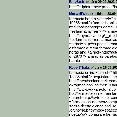
BillySteft
, přidáno
29.09.2023 
http://edpharmacie.pro/# Ph
MaxwellWouck
, přidáno
28.09
farmacia barata <a href=" 
10955.html ">farmacia onlin
http://pacificbridges.com/_
=esfarmacia.men> ">farmac
http://caymanian.org/__me
d
=esfarmacia.men farmacias 
<a href=http://eupdates.c
esfarmacia.men>farmacia on
horas and <a href=http://a
u=28707>farmacias baratas o
barata
RobertThata
, přidáno
26.09.20
farmacia online <a href=" 
13835.html ">acquistare far
http://theatheniangreek.com
d=farmaciaonline.men ">far
http://www.yu-kari-ofuna.
com
tps://farmaciaonline.men fa
<a href=http://aytenozer.c
=farmaciaonline.men>comp
senza ricetta elenco and <a
.cn/home.php?mod=space&
ricetta</a> comprare farmaci