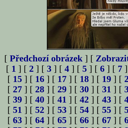
[
Předchozí obrázek
] [
Zobrazi
[
1
] [
2
] [
3
] [
4
] [
5
] [
6
] [
7
]
[
15
] [
16
] [
17
] [
18
] [
19
] [
[
27
] [
28
] [
29
] [
30
] [
31
] [
[
39
] [
40
] [
41
] [
42
] [
43
] [
[
51
] [
52
] [
53
] [
54
] [
55
] [
[
63
] [
64
] [
65
] [
66
] [
67
] [