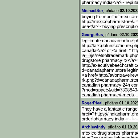
pharmacy india</a> - reput
MichaelSor
, přidáno
02.10.202
buying from online mexican
http://mexicopharm.store/# 
usa</a> - buying prescripti
GeorgeBus
, přidáno
02.10.202
legitimate canadian online 
http://talk.dofun.cc/home.ph
canada</a> or <a href=" h
ia__/js/netsoltrademark.ph
drugstore pharmacy rx</a>
http://executivebeechcraf
t.
d=canadapharm.store legit
<a href=http://avontravelre
rk.php?d=canadapharm.sto
canadian pharmacy 24h com
?mod=space&uid=7308840
canadian pharmacy meds
RogerPleal
, přidáno
01.10.202
They have a fantastic range
href=" https://indiapharm.c
order pharmacy india
Archiewindy
, přidáno
01.10.20
mexico drug stores pharmac