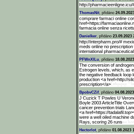
http://pharmacieenligne.icu/
ThomasNit
, přidáno
24.09.202
comprare farmaci online con
href=https://farmaciaonline
farmacia online senza ricett
Danielker
, přidáno
23.09.2023 
http://interpharm.pro/# mexi
meds online no prescription
international pharmaceutical
PFWnXILu
, přidáno
18.08.2023
The conversion of androgens
Estrogen levels, which, as exp
the negative feedback loop 
production <a href=http://sil
prescription</a>
BpobvCZif
, přidáno
04.08.2023
J Cuzick T Powles U Veron
Boyle 2003 ArticleTitle Ove
cancer prevention trials L
<a href=https://tadalafil.top>
were a well oiled machine du
Rays, scoring 26 runs
Hectorlot
, přidáno
01.08.2023 