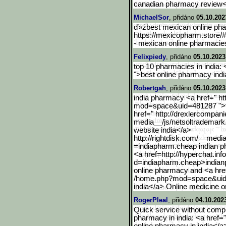
canadian pharmacy review<
MichaelSor
, přidáno
05.10.202
ď»żbest mexican online pha
https://mexicopharm.store/
- mexican online pharmacies
Felixpiedy
, přidáno
05.10.2023
top 10 pharmacies in india: 
">best online pharmacy indi
Robertgah
, přidáno
05.10.2023
india pharmacy <a href=" 
mod=space&uid=481287 ">to
href=" http://drexlercompan
media__/js/netsoltrademark
website india</a>
http://rightdisk.com/__me
di
=indiapharm.cheap indian 
<a href=http://hyperchat.in
d=indiapharm.cheap>indian
online pharmacy and <a hr
/home.php?mod=space&ui
india</a> Online medicine o
RogerPleal
, přidáno
04.10.202
Quick service without compr
pharmacy in india: <a href="