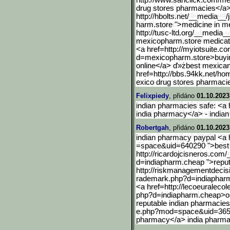
http://www.sanclick.com/m
drug stores pharmacies</a>
http://hbolts.net/__media__/
harm.store ">medicine in 
http://tusc-ltd.org/__med
ia_
mexicopharm.store medicat
<a href=http://myiotsuite.
d=mexicopharm.store>buying
online</a> ď»żbest mexican
href=http://bbs.94kk.net/ho
exico drug stores pharmaci
Felixpiedy
, přidáno
01.10.2023
indian pharmacies safe: <a 
india pharmacy</a> - india
Robertgah
, přidáno
01.10.2023
indian pharmacy paypal <a 
=space&uid=640290 ">best o
http://ricardojcisneros.com/
d=indiapharm.cheap ">reput
http://riskmanagementdeci
s
rademark.php?d=indiaphar
<a href=http://lecoeuraleco
php?d=indiapharm.cheap>on
reputable indian pharmacies
e.php?mod=space&uid=36
pharmacy</a> india pharm