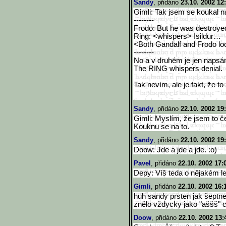
Sandy
, přidáno
23.10. 2002 12
Gimli: Tak jsem se koukal 
--------
Frodo: But he was destroye
Ring: <whispers> Isildur…
<Both Gandalf and Frodo loo
--------
No a v druhém je jen napsá
The RING whispers denial.
Tak nevím, ale je fakt, že to 
Sandy
, přidáno
22.10. 2002 19
Gimli: Myslím, že jsem to če
Kouknu se na to.
Sandy
, přidáno
22.10. 2002 19
Doow: Jde a jde a jde. :o)
Pavel
, přidáno
22.10. 2002 17:
Depy: Víš teda o nějakém l
Gimli
, přidáno
22.10. 2002 16:
huh sandy prsten jak šeptne 
znělo vždycky jako "aššš" což
Doow
, přidáno
22.10. 2002 13: