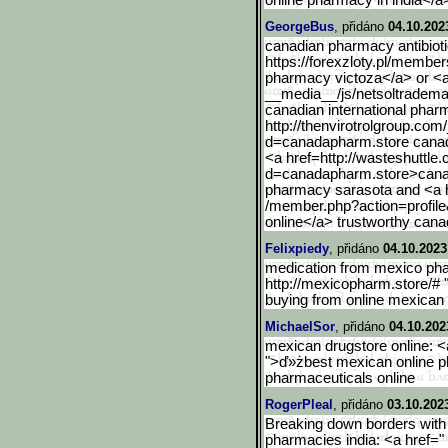
online pharmacy in india</a
GeorgeBus
, přidáno
04.10.202
canadian pharmacy antibioti
https://forexzloty.pl/member
pharmacy victoza</a> or <a 
__media__/js/netsoltradema
canadian international pha
http://thenvirotrolgroup.
com/
d=canadapharm.store canad
<a href=http://wasteshuttle
d=canadapharm.store>can
pharmacy sarasota and <a hr
/member.php?action=profile
online</a> trustworthy can
Felixpiedy
, přidáno
04.10.2023
medication from mexico pha
http://mexicopharm.store/# 
buying from online mexica
MichaelSor
, přidáno
04.10.202
mexican drugstore online: <
">ď»żbest mexican online 
pharmaceuticals online
RogerPleal
, přidáno
03.10.202
Breaking down borders with 
pharmacies india: <a href="