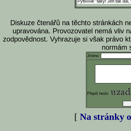
Pytlíííííík" taky! Jen tak dál
Diskuze čtenářů na těchto stránkách n
upravována. Provozovatel nemá vliv n
zodpovědnost. Vyhrazuje si však právo k
normám s
Jméno:
Přepiš heslo
[
Na stránky o