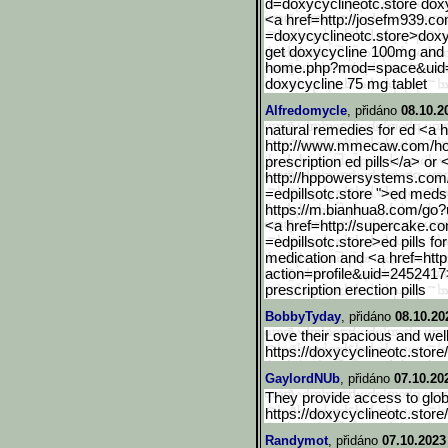
d=doxycyclineotc.store dox
<a href=http://josefm939.
=doxycyclineotc.store>dox
get doxycycline 100mg and 
home.php?mod=space&uid
doxycycline 75 mg tablet
Alfredomycle
, přidáno
08.10.2
natural remedies for ed <a h
http://www.mmecaw.com/h
prescription ed pills</a> or 
http://hppowersystems.co
=edpillsotc.store ">ed meds 
https://m.bianhua8.com/go
?
<a href=http://supercake.
=edpillsotc.store>ed pills f
medication and <a href=http:
action=profile&uid
=2452417>
prescription erection pills
BobbyTyday
, přidáno
08.10.20
Love their spacious and well
https://doxycyclineotc.sto
GaylordNUb
, přidáno
07.10.20
They provide access to global
https://doxycyclineotc.store
Randymot
, přidáno
07.10.2023