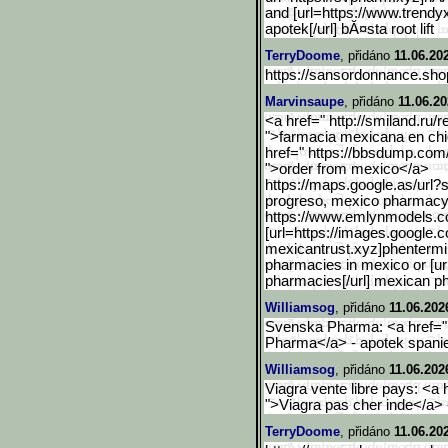
and [url=https://www.trend
apotek[/url] bĂ¤sta root lift
TerryDoome
, přidáno
11.06.20
https://sansordonnance.shop
Marvinsaupe
, přidáno
11.06.20
<a href=" http://smiland.ru/r
">farmacia mexicana en ch
href=" https://bbsdump.c
">order from mexico</a>
https://maps.google.as/ur
l?
progreso, mexico pharmacy
https://www.emlynmodels.c
[url=https://images.googl
e.c
mexicantrust.xyz]phentermin
pharmacies in mexico or [url
pharmacies[/url] mexican ph
Williamsog
, přidáno
11.06.202
Svenska Pharma: <a href="
Pharma</a> - apotek spani
Williamsog
, přidáno
11.06.202
Viagra vente libre pays: <a 
">Viagra pas cher inde</a> 
TerryDoome
, přidáno
11.06.20