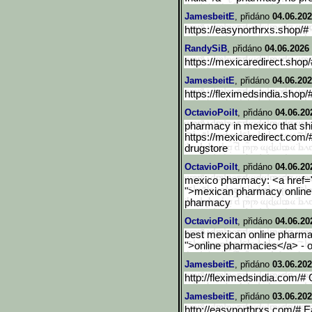
JamesbeitE
, přidáno
04.06.202
https://easynorthrxs.shop/
RandySiB
, přidáno
04.06.2026
https://mexicaredirect.shop
JamesbeitE
, přidáno
04.06.202
https://fleximedsindia.shop/
OctavioPoilt
, přidáno
04.06.20
pharmacy in mexico that shi
https://mexicaredirect.com
drugstore
OctavioPoilt
, přidáno
04.06.20
mexico pharmacy: <a href=" 
">mexican pharmacy online 
pharmacy
OctavioPoilt
, přidáno
04.06.20
best mexican online pharmac
">online pharmacies</a> - 
JamesbeitE
, přidáno
03.06.202
http://fleximedsindia.com/#
JamesbeitE
, přidáno
03.06.202
http://easynorthrxs.com/# 