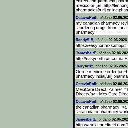
edirect.com]farmacia pharm
mexico or [url=http://lenhong
pharmacies[/url] online pha
OctavioPoilt
, přidáno
02.06.20
my canadian pharmacy revie
">ordering drugs from canad
pharmacy
RandySiB
, přidáno
02.06.2026 
https://easynorthrxs.shop/
JamesbeitE
, přidáno
02.06.202
http://easynorthrxs.com/# 
JerryArriz
, přidáno
02.06.2026
Online medicine order [url=h
pharmacy india[/url] pharma
OctavioPoilt
, přidáno
02.06.20
MexiCare Direct: <a href=" 
Direct</a> - MexiCare Direc
OctavioPoilt
, přidáno
02.06.20
the canadian pharmacy: <a h
">canada rx pharmacy worl
JamesbeitE
, přidáno
02.06.202
https://mexicaredirect.com/