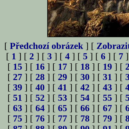
[
Předchozí obrázek
] [
Zobrazi
[
1
] [
2
] [
3
] [
4
] [
5
] [
6
] [
7
]
[
15
] [
16
] [
17
] [
18
] [
19
] [
[
27
] [
28
] [
29
] [
30
] [
31
] [
[
39
] [
40
] [
41
] [
42
] [
43
] [
[
51
] [
52
] [
53
] [
54
] [
55
] [
[
63
] [
64
] [
65
] [
66
] [
67
] [
[
75
] [
76
] [
77
] [
78
] [
79
] [
[
87
] [
88
] [
89
] [
90
] [
91
] [