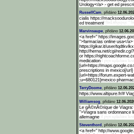
Urology</a> - get ed prescri
RussellCam
, přidáno
12.06.20
cialis https://macksoodurol
ed treatment
Marvinsaupe
, přidáno
12.06.20
<a href=" https://images.goo
">farmacias online usa</a>
https://gikar.it/user/tqdtkvlk
x
http://herna.net/cgi/redi
r.cg
or https://rightcoachforme.
medication
[url=https://maps.google.
co.
prescriptions in mexico[/url
[url=https://forum.expert-wa
;u=680121]mexico pharmacy 
TerryDoome
, přidáno
12.06.20
https://www.altipure.fr/# V
Williamsog
, přidáno
12.06.202
Le gĂ©nĂ©rique de Viagra: 
">Viagra sans ordonnance li
allemagne
Steventhord
, přidáno
12.06.20
<a href=" http://www.google.