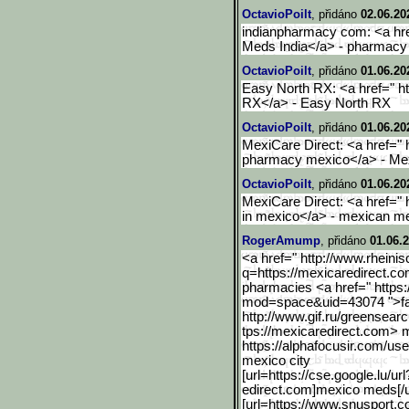
OctavioPoilt
, přidáno
02.06.20
indianpharmacy com: <a href
Meds India</a> - pharmacy n
OctavioPoilt
, přidáno
01.06.20
Easy North RX: <a href=" h
RX</a> - Easy North RX
OctavioPoilt
, přidáno
01.06.20
MexiCare Direct: <a href=" 
pharmacy mexico</a> - Mex
OctavioPoilt
, přidáno
01.06.20
MexiCare Direct: <a href=" 
in mexico</a> - mexican me
RogerAmump
, přidáno
01.06.
<a href=" http://www.rheini
q=https://mexic
aredirect.c
pharmacies <a href=" http
mod=space&uid=43074 ">fa
http://www.gif.ru/greense
arc
tps://mexicaredirect.com> 
https://alphafocusir.com/use
mexico city
[url=https://cse.google.l
u/ur
edirect.com]mexico meds[/u
[url=https://www.snusport.c