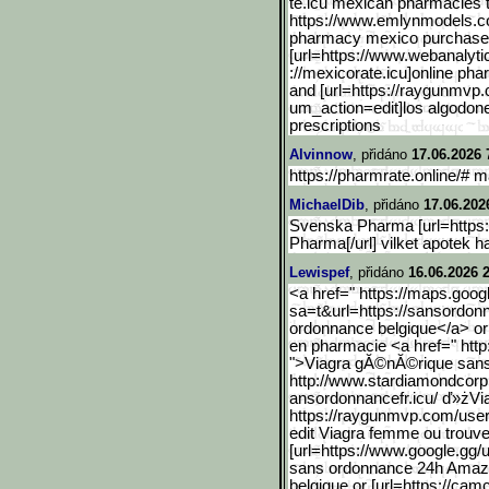
te.icu mexican pharmacies th
https://www.emlynmodels.c
pharmacy mexico purchase 
[url=https://www.webanaly
t
://mexicorate.icu]online pha
and [url=https://raygunmvp
um_ac
tion=edit]los algodon
prescriptions
Alvinnow
, přidáno
17.06.2026 
https://pharmrate.online/# 
MichaelDib
, přidáno
17.06.202
Svenska Pharma [url=https:
Pharma[/url] vilket apotek h
Lewispef
, přidáno
16.06.2026 
<a href=" https://maps.googl
sa=t&url=https://sansordon
ordonnance belgique</a> o
en pharmacie <a href=" http:
">Viagra gĂ©nĂ©rique san
http://www.stardiamondcor
p
ansordonnancefr.icu/ ď»żVi
https://raygunmvp.com/use
edit Viagra femme ou trouve
[url=https://www.google.g
g/
sans ordonnance 24h Amazo
belgique or [url=https://cam