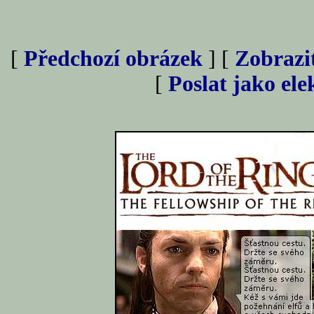
[
Předchozí obrázek
] [
Zobrazi
[
Poslat jako el