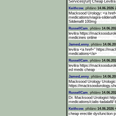
Services[/url] Cheap Levitra
Keithcow
, přidáno
14.06.2026 
Macksood Urology: <a href
medications/viagra-sildenafi
Sildenafil 100mg
RussellCam
, přidáno
14.06.20
levitra https://macksooduro
medicines online
JamesLenny
, přidáno
14.06.20
levitra <a href=" https://m
medications</a>
RussellCam
, přidáno
14.06.20
levitra https://macksooduro
ed meds cheap
JamesLenny
, přidáno
14.06.20
Macksood Urology Urologica
https://macksoodurology.sh
RussellCam
, přidáno
14.06.20
Dr. Macksood Urologist htt
medications/cialis-tadalafil/ 
Keithcow
, přidáno
14.06.2026 
cheap erectile dysfunction pi