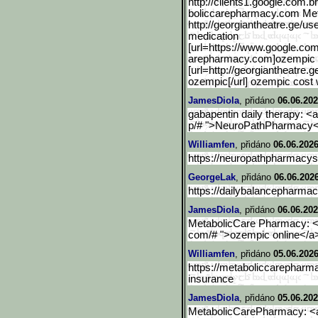
http://clients1.google.co
m.br
boliccarepharmacy.com Me
http://georgiantheatre.ge/us
medication
[url=https://www.google.c
om
arepharmacy.com]ozempic g
[url=http://georgiantheatre.g
ozempic[/url] ozempic cost 
JamesDiola
, přidáno
06.06.202
gabapentin daily therapy: <
p/# ">NeuroPathPharmacy
Williamfen
, přidáno
06.06.2026
https://neuropathpharmacys
GeorgeLak
, přidáno
06.06.2026
https://dailybalancepharmac
JamesDiola
, přidáno
06.06.202
MetabolicCare Pharmacy: <a
com/# ">ozempic online</a> 
Williamfen
, přidáno
05.06.2026
https://metaboliccarepharm
insurance
JamesDiola
, přidáno
05.06.202
MetabolicCarePharmacy: <a 