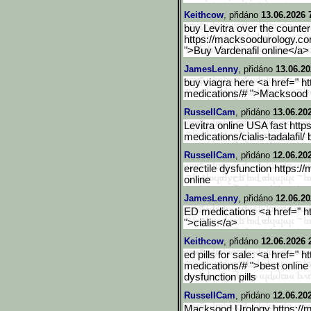
Keithcow
, přidáno
13.06.2026 
buy Levitra over the counter
https://macksoodurology.c
">Buy Vardenafil online</a> 
JamesLenny
, přidáno
13.06.20
buy viagra here <a href=" 
medications/# ">Macksood U
RussellCam
, přidáno
13.06.20
Levitra online USA fast htt
medications/cialis-tadalafil/
RussellCam
, přidáno
12.06.20
erectile dysfunction https:
online
JamesLenny
, přidáno
12.06.20
ED medications <a href=" h
">cialis</a>
Keithcow
, přidáno
12.06.2026 
ed pills for sale: <a href="
medications/# ">best online
dysfunction pills
RussellCam
, přidáno
12.06.20
Macksood Urology https://m