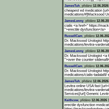
JamesTuh
, přidáno
12.06.2026
cheapest ed medication [ur
medications/#]Macksood Uro
JamesLenny
, přidáno
12.06.20
cialis <a href=" https://ma
">erectile dysfunction</a>
RussellCam
, přidáno
12.06.20
Dr. Macksood Urologist htt
medications/levitra-vardenaf
JamesLenny
, přidáno
12.06.20
Dr. Macksood Urologist <a 
">over the counter sildenafi
RussellCam
, přidáno
12.06.20
Dr. Macksood Urologist htt
medications/cialis-tadalafil/ 
JamesTuh
, přidáno
12.06.2026
Levitra online USA fast [ur
medications/levitra-vard
enaf
Services[/url] Generic Levi
Keithcow
, přidáno
12.06.2026 
erectile dysfunction medicat
https://macksoodurology.co