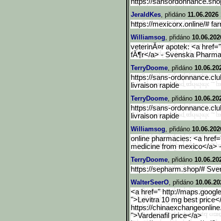
https://sansordonnance.sh
JeraldKes
, přidáno
11.06.2026 
https://mexicorx.online/# f
Williamsog
, přidáno
10.06.202
veterinĂ¤r apotek: <a href=
fĂ¶r</a> - Svenska Pharm
TerryDoome
, přidáno
10.06.20
https://sans-ordonnance.cl
livraison rapide
TerryDoome
, přidáno
10.06.20
https://sans-ordonnance.cl
livraison rapide
Williamsog
, přidáno
10.06.202
online pharmacies: <a href="
medicine from mexico</a> 
TerryDoome
, přidáno
10.06.20
https://sepharm.shop/# Sv
WalterSeerO
, přidáno
10.06.20
<a href=" http://maps.google
">Levitra 10 mg best price</
https://chinaexchangeonline
">Vardenafil price</a>