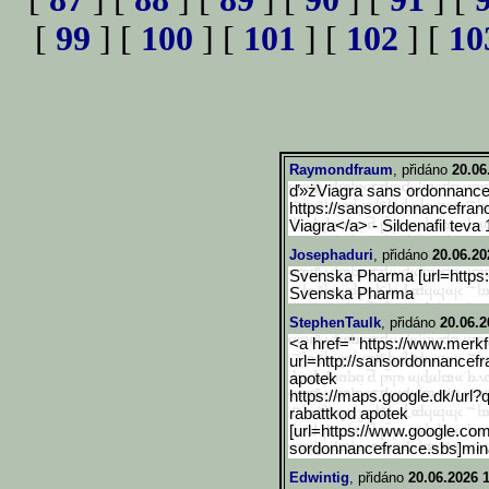
[
99
] [
100
] [
101
] [
102
] [
10
Raymondfraum
, přidáno
20.06
ď»żViagra sans ordonnance 
https://sansordonnancefran
Viagra</a> - Sildenafil tev
Josephaduri
, přidáno
20.06.20
Svenska Pharma [url=https:
Svenska Pharma
StephenTaulk
, přidáno
20.06.2
<a href=" https://www.merk
url=http://sansordonnancefr
apotek
https://maps.google.dk/ur
l?
rabattkod apotek
[url=https://www.google.c
om
sordonnancefrance.sbs]mina 
Edwintig
, přidáno
20.06.2026 1