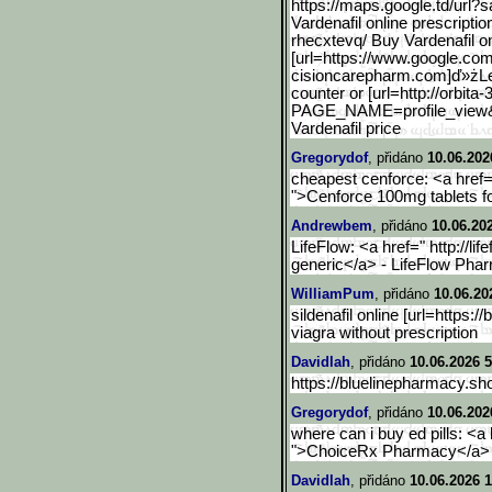
https://maps.google.td/ur
l?s
Vardenafil online prescripti
rhecxtevq/ Buy Vardenafil on
[url=https://www.google.c
om
cisioncarepharm.com]ď»żLevi
counter or [url=http://orbita-
PAGE_NAME=profile_vi
ew&
Vardenafil price
Gregorydof
, přidáno
10.06.202
cheapest cenforce: <a href=
">Cenforce 100mg tablets f
Andrewbem
, přidáno
10.06.20
LifeFlow: <a href=" http://l
generic</a> - LifeFlow Pha
WilliamPum
, přidáno
10.06.20
sildenafil online [url=https:
viagra without prescription
Davidlah
, přidáno
10.06.2026 5
https://bluelinepharmacy.sh
Gregorydof
, přidáno
10.06.202
where can i buy ed pills: <
">ChoiceRx Pharmacy</a> - 
Davidlah
, přidáno
10.06.2026 1