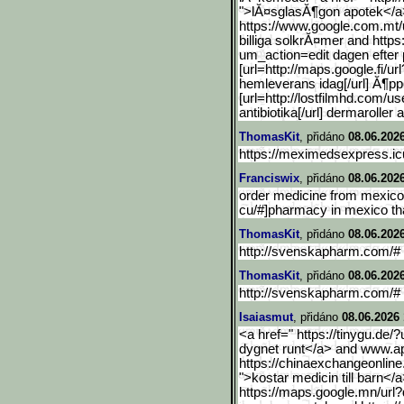
">lĂ¤sglasĂ¶gon apotek</a
https://www.google.com.mt
billiga solkrĂ¤mer and http
um_action=edit dagen efter p
[url=http://maps.google.f
i/u
hemleverans idag[/url] Ă¶pp
[url=http://lostfilmhd.com/us
antibiotika[/url] dermaroller 
ThomasKit
, přidáno
08.06.2026
https://meximedsexpress.ic
Franciswix
, přidáno
08.06.202
order medicine from mexico
cu/#]pharmacy in mexico tha
ThomasKit
, přidáno
08.06.202
http://svenskapharm.com/# 
ThomasKit
, přidáno
08.06.202
http://svenskapharm.com/
Isaiasmut
, přidáno
08.06.2026 
<a href=" https://tinygu.de/?u
dygnet runt</a> and www.ap
https://chinaexchangeonline
">kostar medicin till barn</
https://maps.google.mn/ur
l