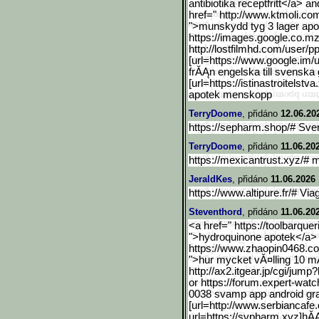
antibiotika receptfritt</a> 
href=" http://www.ktmoli.c
">munskydd tyg 3 lager ap
https://images.google.co.
mz
http://lostfilmhd.com/user/pp
[url=https://www.google.i
m/u
frĂĄn engelska till svenska gr
[url=https://istinastroitelstv
a.
apotek menskopp
TerryDoome
, přidáno
12.06.20
https://sepharm.shop/# Sv
TerryDoome
, přidáno
11.06.20
https://mexicantrust.xyz/# 
JeraldKes
, přidáno
11.06.2026 
https://www.altipure.fr/# Via
Steventhord
, přidáno
11.06.20
<a href=" https://toolbarquer
">hydroquinone apotek</a> o
https://www.zhaopin0468.c
">hur mycket vĂ¤lling 10 
http://ax2.itgear.jp/cgi/
jump?h
or https://forum.expert-wat
0038 svamp app android gra
[url=http://www.serbianca
fe
url=https://svpharm.xy
z]hĂĄ