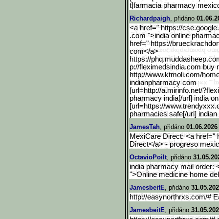
t]farmacia pharmacy mexico
Richardpaigh
, přidáno
01.06.2
<a href=" https://cse.google.
.com ">india online pharma
href=" https://brueckrachdor
com</a>
https://phq.muddasheep.co
p://fleximedsindia.com buy m
http://www.ktmoli.com/hom
indianpharmacy com
[url=http://a.mirinfo.net
/?fle
pharmacy india[/url] india 
[url=https://www.trendyxxx
pharmacies safe[/url] india
JamesTah
, přidáno
01.06.2026
MexiCare Direct: <a href=" 
Direct</a> - progreso mexi
OctavioPoilt
, přidáno
31.05.20
india pharmacy mail order: <
">Online medicine home del
JamesbeitE
, přidáno
31.05.202
http://easynorthrxs.com/# 
JamesbeitE
, přidáno
31.05.202