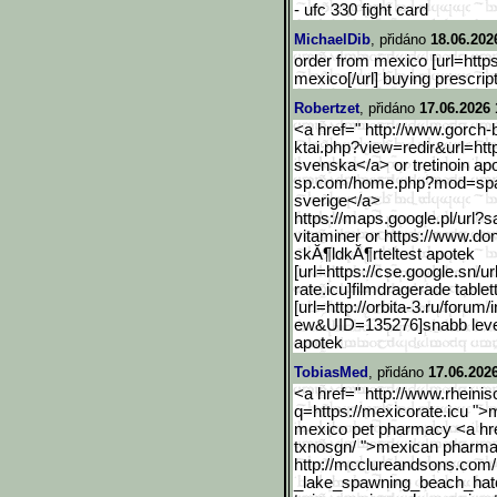
- ufc 330 fight card
MichaelDib
, přidáno
18.06.202
order from mexico [url=https
mexico[/url] buying prescrip
Robertzet
, přidáno
17.06.2026 
<a href=" http://www.gorch-
ktai.php?
view=redir&url=htt
svenska</a> or tretinoin apo
sp.com/home.php?mo
d=spa
sverige</a>
https://maps.google.pl/ur
l?s
vitaminer or https://www.do
skĂ¶ldkĂ¶rteltest apotek
[url=https://cse.google.s
n/ur
rate.icu]filmdragerade tablett
[url=http://orbita-3.ru/forum/
ew&UID=135276]snabb levera
apotek
TobiasMed
, přidáno
17.06.202
<a href=" http://www.rheini
q=https://mexic
orate.icu ">
mexico pet pharmacy <a href
txnosgn/ ">mexican pharma
http://mcclureandsons.com
_lake_spawning_beach_hat