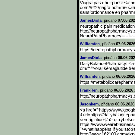
Viagra pas cher paris: <a hr
com/# ">Viagra homme sans
sans ordonnance en pharm
JamesDiola
, přidáno
07.06.202
neuropathic pain medication
http://neuropathpharmacys
NeuroPathPharmacy
Williamfen
, přidáno
07.06.2026
https://neuropathpharmacys
JamesDiola
, přidáno
06.06.202
DailyBalancePharmacy: <a h
om/# ">oral semaglutide tr
Williamfen
, přidáno
06.06.2026
https://metaboliccarepharm
FrankRen
, přidáno
06.06.2026 
http://neuropathpharmacys
Jasonkem
, přidáno
06.06.2026
<a href=" https://www.google
&url=https://dailybalanceph
semaglutide</a> or rybelsus
https://www.wearebusiness.
">what happens if you stop 
http://www.162100.com/exp