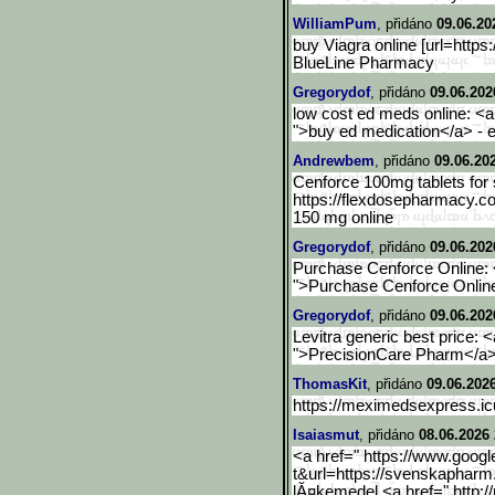
WilliamPum
, přidáno
09.06.20
buy Viagra online [url=https
BlueLine Pharmacy
Gregorydof
, přidáno
09.06.202
low cost ed meds online: <a
">buy ed medication</a> - 
Andrewbem
, přidáno
09.06.20
Cenforce 100mg tablets for 
https://flexdosepharmacy.co
150 mg online
Gregorydof
, přidáno
09.06.202
Purchase Cenforce Online: 
">Purchase Cenforce Onlin
Gregorydof
, přidáno
09.06.202
Levitra generic best price: 
">PrecisionCare Pharm</a>
ThomasKit
, přidáno
09.06.2026
https://meximedsexpress.icu
Isaiasmut
, přidáno
08.06.2026 
<a href=" https://www.googl
t&url=https://svenskapharm
lĂ¤kemedel <a href=" http: