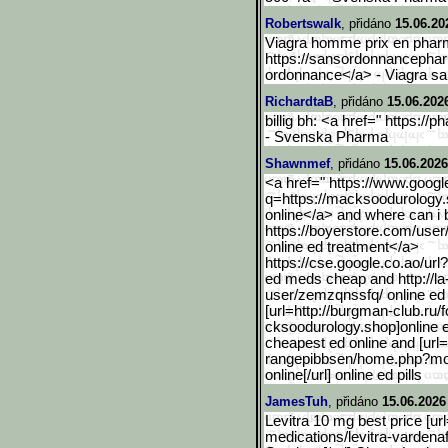
Robertswalk
, přidáno
15.06.20
Viagra homme prix en phar
https://sansordonnancepha
ordonnance</a> - Viagra s
RichardtaB
, přidáno
15.06.202
billig bh: <a href=" https:/
- Svenska Pharma
Shawnmef
, přidáno
15.06.2026
<a href=" https://www.googl
q=https://macksoodurology.s
online</a> and where can i b
https://boyerstore.com/user
online ed treatment</a>
https://cse.google.co.ao/
url
ed meds cheap and http://l
user/zemzqnssfq/ online ed
[url=http://burgman-club.
ru/
cksoodurology.shop]online er
cheapest ed online and [url
rangepibbsen/home.php?m
online[/url] online ed pills
JamesTuh
, přidáno
15.06.2026
Levitra 10 mg best price [u
medications/levitra-vard
enaf