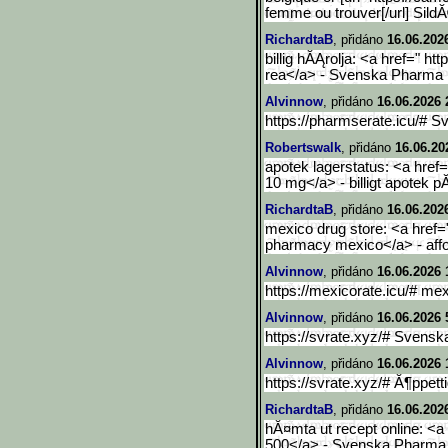
femme ou trouver[/url] Sild
RichardtaB
, přidáno
16.06.202
billig hĂĄrolja: <a href=" h
rea</a> - Svenska Pharma
Alvinnow
, přidáno
16.06.2026 
https://pharmserate.icu/# 
Robertswalk
, přidáno
16.06.20
apotek lagerstatus: <a href
10 mg</a> - billigt apotek 
RichardtaB
, přidáno
16.06.202
mexico drug store: <a href="
pharmacy mexico</a> - aff
Alvinnow
, přidáno
16.06.2026 
https://mexicorate.icu/# me
Alvinnow
, přidáno
16.06.2026 
https://svrate.xyz/# Svens
Alvinnow
, přidáno
16.06.2026 
https://svrate.xyz/# Ă¶ppett
RichardtaB
, přidáno
16.06.202
hĂ¤mta ut recept online: <a 
500</a> - Svenska Pharma