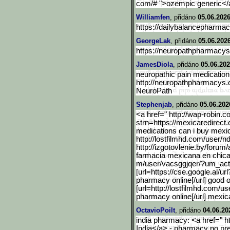
com/# ">ozempic generic</a
Williamfen
, přidáno
05.06.2026
https://dailybalancepharmac
GeorgeLak
, přidáno
05.06.202
https://neuropathpharmacy
JamesDiola
, přidáno
05.06.202
neuropathic pain medication
http://neuropathpharmacys
NeuroPath
Stephenjab
, přidáno
05.06.202
<a href=" http://wap-robin.
strn=https://mexicaredirec
t
medications can i buy mexi
http://lostfilmhd.com/user/n
http://izgotovlenie.by/fo
rum/
farmacia mexicana en chica
m/user/vacsggjqer/?um_act
[url=https://cse.google.a
l/ur
pharmacy online[/url] good
[url=http://lostfilmhd.com/us
pharmacy online[/url] mexi
OctavioPoilt
, přidáno
04.06.20
india pharmacy: <a href=" h
India</a> - pharmacy no pre