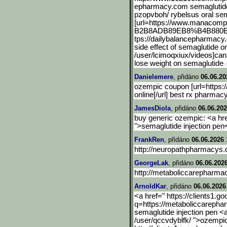
epharmacy.com semaglutide o
pzopvboh/ rybelsus oral se
[url=https://www.manacomp
B2B8ADB89EB8%B4B880B8
tps://dailybalancepharmacy
side effect of semaglutide 
/user/lcimoqxiux/videos]can
lose weight on semaglutide
Danielemere
, přidáno
06.06.20
ozempic coupon [url=https:
online[/url] best rx pharmacy
JamesDiola
, přidáno
06.06.202
buy generic ozempic: <a hre
">semaglutide injection pen
FrankRen
, přidáno
06.06.2026 
http://neuropathpharmacys
GeorgeLak
, přidáno
06.06.202
http://metaboliccarepharma
ArnoldKar
, přidáno
06.06.2026
<a href=" https://clients1.goo
q=https://metaboliccarepha
semaglutide injection pen <
/user/qccvdyblfk/ ">ozempic