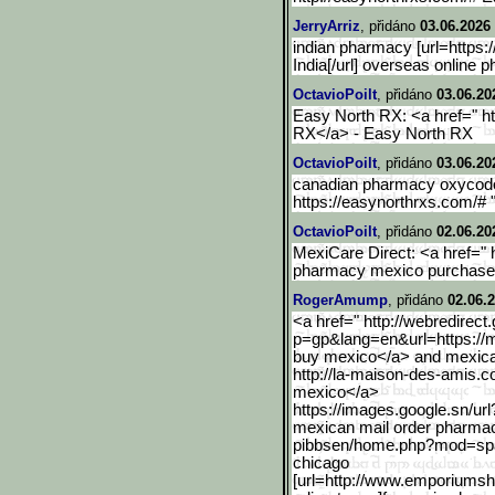
JerryArriz
, přidáno
03.06.2026 
indian pharmacy [url=https:/
India[/url] overseas online
OctavioPoilt
, přidáno
03.06.20
Easy North RX: <a href=" h
RX</a> - Easy North RX
OctavioPoilt
, přidáno
03.06.20
canadian pharmacy oxycodo
https://easynorthrxs.com/#
OctavioPoilt
, přidáno
02.06.20
MexiCare Direct: <a href=" 
pharmacy mexico purchase 
RogerAmump
, přidáno
02.06.
<a href=" http://webredirec
p=gp&lang=en&url=https://
buy mexico</a> and mexica
http://la-maison-des-amis.c
mexico</a>
https://images.google.sn/
ur
mexican mail order pharmac
pibbsen/home.php?mod=sp
chicago
[url=http://www.emporiums
h