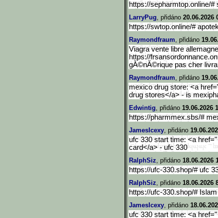
https://sepharmtop.online/#
LarryPug
, přidáno
20.06.2026 
https://swtop.online/# apote
Raymondfraum
, přidáno
19.06
Viagra vente libre allemagne
https://frsansordonnance.onl
gĂ©nĂ©rique pas cher livra
Raymondfraum
, přidáno
19.06
mexico drug store: <a href=
drug stores</a> - is mexiph
Edwintig
, přidáno
19.06.2026 
https://pharmmex.sbs/# mex
JamesIcexy
, přidáno
19.06.202
ufc 330 start time: <a href="
card</a> - ufc 330
RalphSiz
, přidáno
18.06.2026 
https://ufc-330.shop/# ufc 3
RalphSiz
, přidáno
18.06.2026 
https://ufc-330.shop/# Isl
JamesIcexy
, přidáno
18.06.202
ufc 330 start time: <a href="