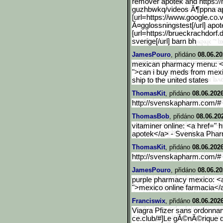
remover apotek and https:
guzhbwkq/videos Ă¶ppna a
[url=https://www.google.c
o.
Ă¤gglossningstest[/url] apot
[url=https://brueckrachdorf.
sverige[/url] barn bh
JamesPouro
, přidáno
08.06.20
mexican pharmacy menu: <a
">can i buy meds from mexi
ship to the united states
ThomasKit
, přidáno
08.06.2026
http://svenskapharm.com/# 
ThomasBob
, přidáno
08.06.20
vitaminer online: <a href="
apotek</a> - Svenska Pha
ThomasKit
, přidáno
08.06.2026
http://svenskapharm.com/
JamesPouro
, přidáno
08.06.20
purple pharmacy mexico: <a
">mexico online farmacia</
Franciswix
, přidáno
08.06.2026
Viagra Pfizer sans ordonna
ce.club/#]Le gĂ©nĂ©rique de