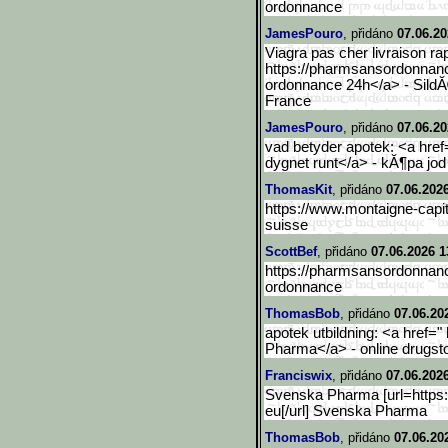
ordonnance
JamesPouro
, přidáno
07.06.20
Viagra pas cher livraison ra
https://pharmsansordonnanc
ordonnance 24h</a> - SildĂ
France
JamesPouro
, přidáno
07.06.20
vad betyder apotek: <a hre
dygnet runt</a> - kĂ¶pa jod
ThomasKit
, přidáno
07.06.202
https://www.montaigne-capit
suisse
ScottBef
, přidáno
07.06.2026 1
https://pharmsansordonnanc
ordonnance
ThomasBob
, přidáno
07.06.20
apotek utbildning: <a href
Pharma</a> - online drugst
Franciswix
, přidáno
07.06.2026
Svenska Pharma [url=https
eu[/url] Svenska Pharma
ThomasBob
, přidáno
07.06.20