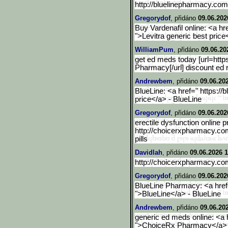
http://bluelinepharmacy.com/
Gregorydof
, přidáno
09.06.202
Buy Vardenafil online: <a h
">Levitra generic best price
WilliamPum
, přidáno
09.06.20
get ed meds today [url=http
Pharmacy[/url] discount ed
Andrewbem
, přidáno
09.06.20
BlueLine: <a href=" https:/
price</a> - BlueLine
Gregorydof
, přidáno
09.06.202
erectile dysfunction online p
http://choicerxpharmacy.co
pills
Davidlah
, přidáno
09.06.2026 1
http://choicerxpharmacy.com/
Gregorydof
, přidáno
09.06.202
BlueLine Pharmacy: <a href=
">BlueLine</a> - BlueLine
Andrewbem
, přidáno
09.06.20
generic ed meds online: <a 
">ChoiceRx Pharmacy</a> - 