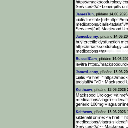
https://macksoodurology.c
Services</a> boner pills onl
JamesTuh
, přidáno
14.06.2026
cialis for sale [url=https://
medications/cialis-tadal
afil
Services[/url] Macksood Uro
JamesLenny
, přidáno
14.06.20
buy erectile dysfunction med
https://macksoodurology.c
medications</a>
RussellCam
, přidáno
14.06.20
levitra https://macksoodurol
JamesLenny
, přidáno
13.06.20
cialis <a href=" https://ma
tadalafil/
# ">Dr. Macksood U
Keithcow
, přidáno
13.06.2026 
Macksood Urology: <a href
medications/viagra-sildenafi
generic 100mg Viagra onlin
Keithcow
, přidáno
13.06.2026 
sildenafil online: <a href="
medications/viagra-sildenafi
Services</a> - Macksood U