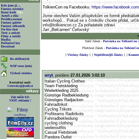
Kdo jsem já ...
TolkienCon na Facebooku:
https://www.facebook.com
Fantasy novinky
Bazar knih
Tip!
Jsme otevřeni Vašim příspěvkům ve formě přednášek
Autoři a díla
Povídky,recenze
workshopů... Pokud se s čímkoliv chcete přidat, urči
Fantasy galerie
info@tolkiencon.cz
.Za pořadatele zdraví
Fantasy odkazník
Jan „Belcarnen“ Čeřovský
On-line chat
Testy a ankety
Filmy a seriály
P
Hudba
Další článek -
Pozvánka na TolkienCon 
Počítačové hry
Download
Předchozí článek -
Pozvánka na TolkienCo
[
Všechny články
] [
Nejoblíbenější články
] [
Komento
Do oblíbených
WAP verze (info)
Výchozí stránka
wryt
, poidáno
27.01.2026 3:02:10
Italian Cycling Clothes
Kontaktní mail:
Team Fietskleding
Cerovsky@jcsoft.cz
Wielerkleding 2025
Günstige Radbekleidung
Zde může být
Günstiges Radjacken
VAŠE reklama !
Fahrradtrikot
Cycling Trikots
Profiteams Radtrikots
Fahrradbekleidung
cycling clothing
wieleroutfits
Casual Fietsbroek
Pandora Outlet