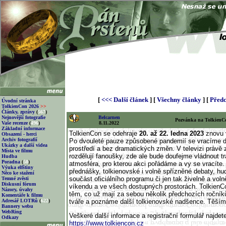
[
<<< Další článek
] [
Všechny články
] [
Předc
Úvodní stránka
TolkienCon 2026
>>
Články, zprávy
(
567
)
Nejnovější fotografie
Belcarnen
Pozvánka na TolkienC
Vaše recenze
(
496
)
8.11.2022
Základní informace
TolkienCon se odehraje
20. až 22. ledna 2023
znovu v
Obsazení - herci
Archiv fotografií
Po dvouleté pauze způsobené pandemií se vracíme 
Ukázky a další videa
prostředí a bez dramatických změn. V televizi právě 
Místa ve filmu
rozdělují fanoušky, zde ale bude doufejme vládnout tr
Hudba
Poradna
(
50
)
atmosféra, pro kterou akci pořádáme a vy se vracít
Výuka elfštiny
přednášky, tolkienovské i volně spřízněné debaty, hu
Něco ke stažení
součást oficiálního programu či jen tak živelně a vol
Temné zvěsti
Diskusní fórum
víkendu a ve všech dostupných prostorách. TolkienCo
Názory, úvahy
těm, co už mají za sebou několik předchozích ročník
Komentáře k filmu
Adresář LOTRů
(
622
)
tváře a poznáme další tolkienovské nadšence. Těším
Bannery webu
WebRing
Veškeré další informace a registrační formulář najdet
Odkazy
https://www.tolkiencon.cz