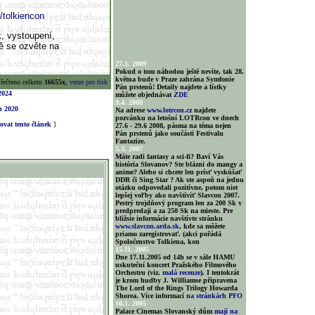
/tolkiencon
, vystoupení,
tě se ozvěte na
27.1. 2009
Pokud o tom náhodou ještě nevíte, tak 28.
května bude v Praze zahrána Symfonie
řečteno celkem
16655x
,
verze pro tisk
Pán prstenů! Detaily najdete a lístky
2024
můžete objednávat
ZDE
9.4. 2008
n 2020
Na adrese
www.lotrcon.cz
najdete
pozvánku na letošní LOTRcon ve dnech
vat tento článek
]
27.6 - 29.6 2008, pásma na téma nejen
Pán prstenů jako součásti Festivalu
Fantazize.
5.3. 2007
Máte radi fantasy a sci-fi? Baví Vás
história Slovanov? Ste blázni do mangy a
anime? Alebo si chcete len prísť vyskúšať
DDR či Sing Star ? Ak ste aspoň na jednu
otázku odpovedali pozitívne, potom niet
lepšej voľby ako navštíviť Slavcon 2007.
Pestrý trojdňový program len za 200 Sk v
predpredaji a za 250 Sk na mieste. Pre
bližsie informácie navštívte stránku
www.slavcon.arda.sk
, kde sa môžete
priamo zaregistrovať. (akci pořádá
Spoločenstvo Tolkiena, kon
15.11. 2005
Dne 17.11.2005 od 14h se v sále HAMU
uskuteční koncert Pražského Filmového
Orchestru (viz.
malá recenze
). I tentokrát
je krom hudby J. Williamse připravena
The Lord of the Rings Trilogy Howarda
Shorea. Více informací
na stránkách PFO
10.1. 2005
Palace Cinemas Slovanský dům
mají na