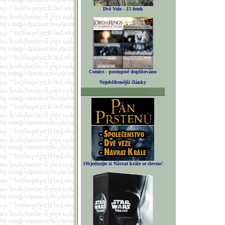
Dvě Veže - 15 fotek
Comics - postupně doplňováno
Nejoblíbenější články
Objednejte si Návrat krále se slevou!