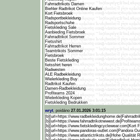
Fahrradtrikots Damen
Biehler Radtrikot Online Kaufen
Kort Fietsbroek
Radsportbekleidung
Radsportschuhe
Fietskleding Sale
Aanbieding Fietsbroek
Fahrradtrikot Sommer
Fietsshirt
Fahrradtrikot Herren
Teamtrikots Sommer
Fietsbroek
Beste Fietskleding
fietsshirt heren
Radwesten
ALE Radbekleidung
Wielerkleding Buy
Radtrikot Kaufen
Damen-Radbekleidung
Profiteams 2024
Wielerkleding Kopen
Fietskleding Bedrukken
wryt
, poidáno
27.01.2026 3:01:15
[b][url=https://www.radbekleid
unghome.de]Fahrradtrik
[b][url=https://www.fahrr
adtrikotnewest.de]Profiteams 
[b][url=https://www.fiets
kledingcyclewear.com]Kort Fi
[b][url=https://www.pando
ras-outlet.com]Pandora Outl
[b][url=https://www.atlan
tictrikots.de]Hohe Qualität R
[b][url=https://www.triko
tsale.com]Fahrradtrikot Herren