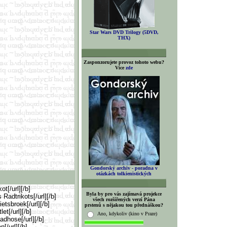
Star Wars DVD Trilogy (5DVD,
THX)
Zasponzorujete provoz tohoto webu?
Více
zde
Gondorský archiv - poradna v
otázkách tolkienistických
ot[/url]
[/b]
Byla by pro vás zajímavá projekce
Radtrikots[/url][/b]
všech rozšířených verzí Pána
etsbroek[/url][/b]
prstenů s nějakou tou přednáškou?
et[/url][/b]
Ano, kdykoliv (kino v Praze)
adhose[/url][/b]
[/url][/b]