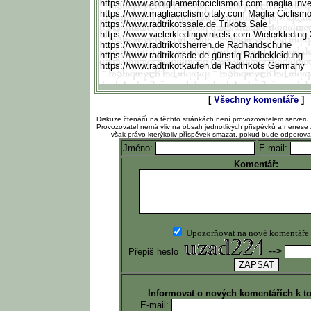
https://www.abbigliamento
ciclismoit.com maglia inve
https://www.magliaciclism
oitaly.com Maglia Ciclism
https://www.radtrikotssal
e.de Trikots Sale
https://www.wielerkleding
winkels.com Wielerkleding
https://www.radtrikotsher
ren.de Radhandschuhe
https://www.radtrikotsde.
de günstig Radbekleidung
https://www.radtrikotkauf
en.de Radtrikots Germany
[
Všechny komentáře
]
Diskuze čtenářů na těchto stránkách není provozovatelem serveru
Provozovatel nemá vliv na obsah jednotlivých příspěvků a nenese 
však právo kterýkoliv příspěvek smazat, pokud bude odporov
Jméno:
E-mail:
Komentář:
Upozorňovat na nové komentáře
-->
Přepiš heslo
Informovat o nových komentářích k t
E-mail: