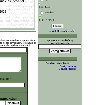
rnale ciclismo nel
o
[ 61 - 1,7% ]
 2025
Určitě ne
[ 192 - 5,36% ]
... výsledky starších anket
 nijak moderována a upravována.
Upozornit na nové články
za ni zodpovědnost. Vyhrazuje si
Více informací
zde
at normám slušného chování.
Nostalgie - starý design
...
články, novinky
...
divácké recenze
 mailem?
omuto článku