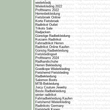
wielerkledij
Wielerkleding 2022
Proftteams 2022
Herrenbekleidung
Fietsbroek Online
Korte Fietsbroek
Radtrikot Outlet
Trikots Sale
Radjacken
Günstige Radbekleidung
Kurzarm Radtrikot
Fahrradtrikot Herren
Radtrikot Online Kaufen
Günstig Radbekleidung
Fietskledingset
Proftteams 2024
Radhandschuhe
Herren Bekleidung
Goedkope Wielerkleding
Fietshemd Fietskleding
Radbekleidung
Salomon Boots
MTB-Bekleidung
Juicy Couture Jewelry
Beste Radbekleidung
winter radtrikot
Fahrradbekleidung Kaufen
Fietshemd Wielerkleding
Radtrikots Germany
Fietskledij Kopen