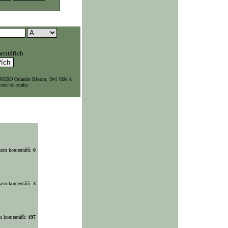
entářích
NEBO
Orlando Bloom, Dvi Viže
A
sou toi znaky.
lkem komentářů:
0
lkem komentářů:
3
em komentářů:
497