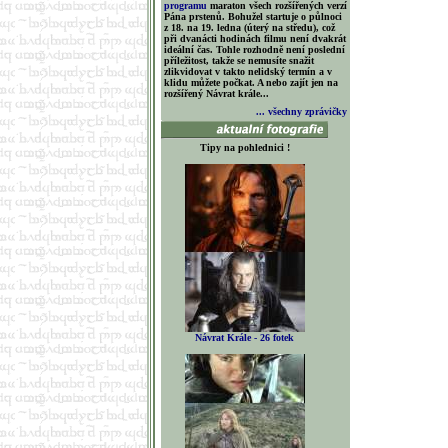
programu
maraton všech rozšířených verzí
Pána prstenů. Bohužel startuje o půlnoci
z 18. na 19. ledna (úterý na středu), což
při dvanácti hodinách filmu není dvakrát
ideální čas. Tohle rozhodně není poslední
příležitost, takže se nemusíte snažit
zlikvidovat v takto nelidský termín a v
klidu můžete počkat. A nebo zajít jen na
rozšířený Návrat krále...
... všechny zprávičky
Tipy na pohlednici !
Návrat Krále - 26 fotek