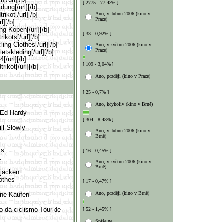
[ 2775 - 77,43% ]
id
ung[/url][/b]
ikot[/url][/b]
Ano, v dubnu 2006 (kino v
Praze)
l][
/b]
ng Kopen[/url][/b]
[ 33 - 0,92% ]
rik
ots[/url][/b]
ing Clothes[/url][/b]
Ano, v květnu 2006 (kino v
Praze)
tskleding[/url][/b]
[/url][/b]
[ 109 - 3,04% ]
ikot[/url][/b]
Ano, později (kino v Praze)
[ 25 - 0,7% ]
Ano, kdykoliv (kino v Brně)
e
 Ed Hardy
[ 304 - 8,48% ]
ll Slowly
Ano, v dubnu 2006 (kino v
Brně)
s
ts
[ 16 - 0,45% ]
L
Ano, v květnu 2006 (kino v
Brně)
djacken
lothes
[ 17 - 0,47% ]
Ano, později (kino v Brně)
line Kaufen
o da ciclismo Tour de
[ 52 - 1,45% ]
Spíše ne