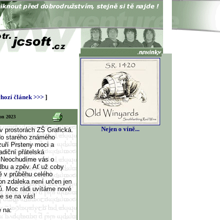
hozí článek >>>
]
on 2023
Nejen o víně...
 prostorách ZŠ Grafická.
do starého známého
zuří Prsteny moci a
adiční přátelská
e. Neochudíme vás o
dbu a zpěv. Ať už coby
ně v průběhu celého
n zdaleka není určen jen
ů. Moc rádi uvítáme nové
e se na vás!
e na: