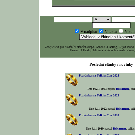
V nadpisu
V textu
V kom
Zadejte text pro hledání v eláncích (napo. Gandalf
A
Balrog, Elijah Wood
Faramir
A
Frodo). Minimální délka hledaného slova j
Poslední elánky / novinky
Pozvánka na TolkienCon 2024
Dne
09.11.2023
napsal
Belcarnen
, ce
Pozvánka na TolkienCon 2023
Dne
8.11.2022
napsal
Belcarnen
, ce
Pozvánka na TolkienCon 2020
Dne
4.11.2019
napsal
Belcarnen
, celk