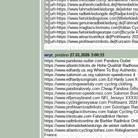
[b][url=https://www.authe
nticradtrikot.de]Herrenbekle
[b][url=https://www.fahrr
adsbekleidungs.de]winter radtr
[b][url=https://www.radbe
kleidungde.de]Radjacken[/ur
[b][url=https://www.fiets
kledingstore.com]Wielerkledi
[b][url=https://www.genui
neradbekleidung.de]Fahrradt
[b][url=https://www.magli
aciclismoeu.com]Italian Cycl
[b][url=https://www.fiets
kledingeurope.com]Bicycle Fie
[b][url=https://www.attra
ctivetrikot.de]Profiteams 2024
[b][url=https://www.profi
teamstrikots.de]Kurzarm Radtr
wryt
, poidáno
27.01.2026 3:00:33
https://www.pandoras-outlet.co
m Pandora Outlet
https://www.atlantictriko
ts.de Hohe Qualität Radhos
https://www.edhardy.us.or
g Where To Buy Authentic
https://www.salomon.us.or
g salomon speedcross 4
https://www.edhardysorigi
nals.com Ed Hardy Love Ki
https://www.cyclingwearit
aly.com cycling clothing
https://www.pandoralovely
.com Cheap Pandora Gift
https://www.salomon-speed
cross.com Salomon Boo
https://www.nfljerseybran
d.com NFL Jerseys XXXX
https://www.cyclingjersey
wear.com Proftteams 2024
https://www.profiteamsrad
trikots.com Günstiges Ra
https://www.magliaciclism
oeu.com Italian Cycling C
https://www.trikotsale.co
m Fahrradtrikot Herren
https://www.radtrikotsonl
ine.de Biehler Radtrikot On
https://www.fahrradsbekle
idungs.de winter radtrikot
https://www.atlanticcycli
ngclothes.com Abbigliament
France