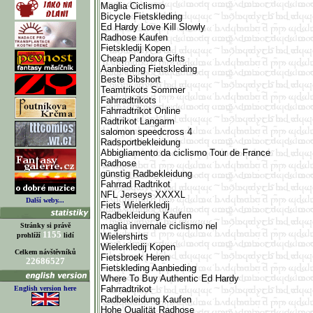
Maglia Ciclismo
Bicycle Fietskleding
Ed Hardy Love Kill Slowly
Radhose Kaufen
Fietskledij Kopen
Cheap Pandora Gifts
Aanbieding Fietskleding
Beste Bibshort
Teamtrikots Sommer
Fahrradtrikots
Fahrradtrikot Online
Radtrikot Langarm
salomon speedcross 4
Radsportbekleidung
Abbigliamento da ciclismo Tour de France
Radhose
günstig Radbekleidung
Fahrrad Radtrikot
NFL Jerseys XXXXL
Další weby...
Fiets Wielerkledij
Radbekleidung Kaufen
maglia invernale ciclismo nel
Stránky si právě
1155
prohlíží
lidí
Wielershirts
Wielerkledij Kopen
Celkem návštěvníků
Fietsbroek Heren
22686527
Fietskleding Aanbieding
Where To Buy Authentic Ed Hardy
Fahrradtrikot
English version here
Radbekleidung Kaufen
Hohe Qualität Radhose