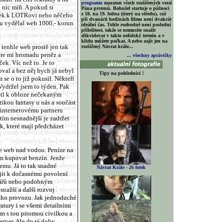
programu
maraton všech rozšířených verzí
 nic míň. A pokud si
Pána prstenů. Bohužel startuje o půlnoci
z 18. na 19. ledna (úterý na středu), což
urek k LOTRovi nebo něčeho
při dvanácti hodinách filmu není dvakrát
u vydělal web 1000,- korun.
ideální čas. Tohle rozhodně není poslední
příležitost, takže se nemusíte snažit
zlikvidovat v takto nelidský termín a v
klidu můžete počkat. A nebo zajít jen na
 tenhle web prostě jen tak
rozšířený Návrat krále...
ere mi hromadu peněz a
... všechny zprávičky
ek. Víc než to. Je to
oval a bez něj bych já nebyl
Tipy na pohlednici !
se o to již pokusil. Někteří
 Vydržel jsem to týden. Pak
létl k obloze nečekaným
ikou fantasy u nás a součást
 internetovému partneru
 tím nesnadnější je zadržet
k, které mají předcházet
le web nad vodou. Peníze na
ím kupovat benzín. Jenže
jemu. Já to tak snadné
Návrat Krále - 26 fotek
jít k dočasnému povolení
tářů nebo podobným
nažší a další rozvoj
lšího provozu. Jak jednoduché
ratury i se všemi detailními
ím s tou pitomou civilkou a
rver. Ale do té doby ...