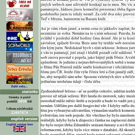
jiných webech zase uživatelé koukají na tu mou. Nic víc a
pamatujete, žádnou jinou komerční prezentaci třeba fig
podobného jsem tu nikdy neměl. Za celé dva roky provoz
Teď v březnu, bannerem na Bazaru knih.
Asi je vám všem jasné, a nemá cenu to jakkoliv zapírat, že
nezmizne ze světa. Nemám na to s ním seknout. Pravda, ž
zvláště v poslední době hodiny času denně. Ale je to koníč
závislost, způsob života. Beze mne by tenhle web neexist
tím kým jsem. Nedokázal bych s ním seknout. Jednou jsem 
z vás to pamatují, jiní znají i hlubší pozadí celé události.
web znova povstal z popela, jako bájný pták Fénix. A vz
způsobem. Je jedním z nejnavštěvovanějších webů s temat
o filmu Pán Prstenů může směle konkurovat i oficiálnímu
filmu pro ČR. Jenže čím výše Fénix letí a čím jasněji září,
ho, aby nespálil sám sebe. Spousta vzletných slov a řečiče
jedinému strohému údaji - číslu účtu.
Další weby...
Zjednodušeně řečeno - ať se poděje cokoliv, udržím tenh
provoz už nějak seženu. Být fanda do motorek, taky mus
Stránky si právě
motorkář může měsíc šetřit a nejezdit a bude to vadit jen 
1050
prohlíží
lidí
nemám. Udělám pro další fungování vše. I kdyby mělo do
Celkem návštěvníků
fóra jen vybraným uživatelům, výmazům starších komen
22697874
zvěrstvům, ten web pojede. Ale všechno by bylo mnohem s
reálnější, kdyby byla k dispozici částka na zaplacení da
English version here
by bylo rozjet třeba Zdrambův seznam fantasy a sci-fi lite
informacemi, kdyby bylo více místa v databázi. Až skonč
budu normálně dělat, stejně bude nutné zakoupit vlastní se