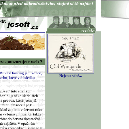
 - zasponzorujete web ?
Bitva o hosting je u konce,
Nejen o víně...
 webu, které v důsledku
zovat" tuto stránku.
doplňuji několik dalších
 provoz, které jsem již
 minulém roce a je k
áklad zaplatit v červnu roku
vu vybraných financí, takže
ybrat do června dostatečně
mů zajištěn. V opačném
ů a komplikací, které se v