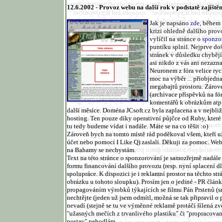
12.6.2002 - Provoz webu na další rok v podstatě zajištěn 
Jak je napsáno
zde
, během 
krizi ohledně dalšího prov
vylíčil na stránce o
sponzo
puntíku splnil. Nejprve do
stránek v důsledku chybějí
asi nikdo z vás ani nezaz
Neuronem z fóra velice ryc
moc na výběr ... přiobjedna
megabajtů prostoru. Zárove
(archivace příspěvků na fó
komentářů k obrázkům atp.
další měsíce. Doména JCsoft.cz byla zaplacena a v nejbli
hosting. Ten pouze díky operativní půjčce od Ruby, které
tu tedy budeme vídat i nadále. Máte se na co těšit :o)
Zároveň bych na tomto místě rád poděkoval všem, kteří už
účet nebo pomocí I Like Q) zaslali. Děkuji za pomoc. Web
na Bahamy se nechystám.
Text na této stránce o sponzorování je samozřejmě nadále
formu financování dalšího provozu (resp. nyní splacení dl
spolupráce. K dispozici je i reklamní prostor na těchto str
obrázku u tohoto sloupku). Prosím jen o jediné - PR člán
propagováním výrobků týkajících se filmu Pán Prstenů (
nechtějte (jeden už jsem odmítl, možná se tak připravil o p
nevadí (stejně se tu ve výměnné reklamě protáčí šílená zvě
"užasných mečích z trvanlivého plastiku" či "propracova
postav" nehodlám.