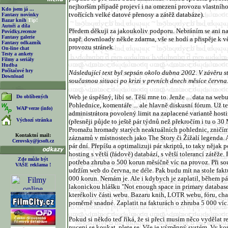
nejhorším případě projeví i na omezení provozu vlastního
Kdo jsem já ...
tvořících velké datové přenosy a zátěž databáze).
Fantasy novinky
Bazar knih
Tip!
Autoři a díla
Předem děkuji za jakoukoliv podporu. Nebráním se ani 
Povídky,recenze
Fantasy galerie
např. downloady někde zdarma, vše se hodí a přispěje k vět
Fantasy odkazník
provozu stránek.
On-line chat
Testy a ankety
Filmy a seriály
Hudba
Počítačové hry
Následující text byl sepsán okolo dubna 2002. V závěru s
Download
současnou situaci po krizi v prvních dnech měsíce června
Web je úspěšný, líbí se. Těší mne to. Jenže ... data na webu
Do oblíbených
Pohlednice, komentáře ... ale hlavně diskusní fórum. Už t
WAP verze (info)
administrátora povolený limit na zaplacené variantě host
Výchozí stránka
(přesněji půjde to ještě pár týdnů než překročím i tu o 3
Promažu hromady starých neaktuálních pohlednic, zničím
Kontaktní mail:
záznamů v místnostech jako The Story či Žížalí legenda. A
Cerovsky@jcsoft.cz
pár dní. Přepíšu a optimalizuji pár skriptů, to taky nějak p
hosting s větší (řádově) databází, s větší tolerancí zátěže.
Zde může být
potřeba zhruba o 500 korun měsíčně víc na provoz. Při s
VAŠE reklama !
udržím web do června, ne déle. Pak budu mít na stole fakt
000 korun. Nemám je. Ale i kdybych je zaplatil, během pá
lakonickou hlášku "Not enough space in primary database fi
kterékoliv části webu. Bazaru knih, LOTR webu, fóru, chatu
poměrně snadné. Zaplatit na fakturách o zhruba 5 000 ví
Pokud si někdo teď říká, že si přeci musím něco vydělat r
nuceni se koukat, plete se. Vše je výměnný systém. Vy ko