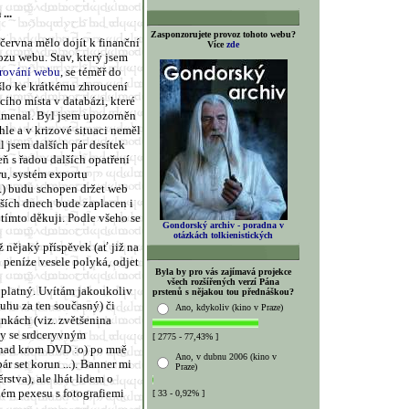
...
Zasponzorujete provoz tohoto webu?
června mělo dojít k finanční
Více
zde
ozu webu. Stav, který jsem
rování webu
, se téměř do
šlo ke krátkému zhroucení
cího místa v databázi, které
namenal. Byl jsem upozorněn
hle a v krizové situaci neměl
l jsem dalších pár desítek
ň s řadou dalších opatření
ru, systém exportu
) budu schopen držet web
žších dnech bude zaplacen i
 tímto děkuji. Podle všeho se
Gondorský archiv - poradna v
otázkách tolkienistických
 nějaký příspěvek (ať již na
 peníze vesele polyká, odjet
Byla by pro vás zajímavá projekce
všech rozšířených verzí Pána
 platný. Uvítám jakoukoliv
prstenů s nějakou tou přednáškou?
uhu za ten současný) či
Ano, kdykoliv (kino v Praze)
ánkách (viz. zvětšenina
ky se srdceryvným
[ 2775 - 77,43% ]
snad krom DVD :o) po mně
Ano, v dubnu 2006 (kino v
ár set korun ...). Banner mi
Praze)
rstva), ale lhát lidem o
ném pexesu s fotografiemi
[ 33 - 0,92% ]