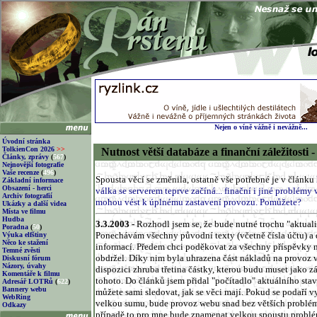
Nejen o víně vážně i nevážně...
Úvodní stránka
TolkienCon 2026
>>
Nutnost větší databáze a finanční záležitosti
Články, zprávy
(
567
)
Nejnovější fotografie
Vaše recenze
(
496
)
Spousta věcí se změnila, ostatně vše potřebné je v článku
Základní informace
Obsazení - herci
válka se serverem teprve začíná... finační i jiné problémy
Archiv fotografií
mohou vést k úplnému zastavení provozu. Pomůžete?
Ukázky a další videa
Místa ve filmu
Hudba
3.3.2003 -
Rozhodl jsem se, že bude nutné trochu "aktuali
Poradna
(
50
)
Ponechávám všechny původní texty (včetně čísla účtu) a 
Výuka elfštiny
Něco ke stažení
informací. Předem chci poděkovat za všechny příspěvky na
Temné zvěsti
obdržel. Díky nim byla uhrazena část nákladů na provoz v
Diskusní fórum
Názory, úvahy
dispozici zhruba třetina částky, kterou budu muset jako z
Komentáře k filmu
tohoto. Do článků jsem přidal "počítadlo" aktuálního sta
Adresář LOTRů
(
622
)
Bannery webu
můžete sami sledovat, jak se věci mají. Pokud se podaří v
WebRing
velkou sumu, bude provoz webu snad bez větších problé
Odkazy
případě to pro mne bude znamenat velkou spoustu problém