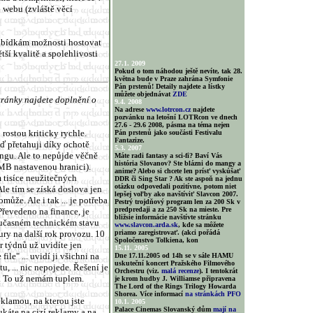
 webu (zvláště věcí
nabídkám možnosti hostovat
ší kvalitě a spolehlivosti
27.1. 2009
Pokud o tom náhodou ještě nevíte, tak 28.
května bude v Praze zahrána Symfonie
Pán prstenů! Detaily najdete a lístky
můžete objednávat
ZDE
tránky najdete doplnění o
9.4. 2008
.
Na adrese
www.lotrcon.cz
najdete
pozvánku na letošní LOTRcon ve dnech
27.6 - 29.6 2008, pásma na téma nejen
 rostou kriticky rychle.
Pán prstenů jako součásti Festivalu
Fantazize.
eď přetahuji díky ochotě
5.3. 2007
ingu. Ale to nepůjde věčně
Máte radi fantasy a sci-fi? Baví Vás
história Slovanov? Ste blázni do mangy a
0 MB nastavenou hranici).
anime? Alebo si chcete len prísť vyskúšať
 tisíce neužitečných
DDR či Sing Star ? Ak ste aspoň na jednu
otázku odpovedali pozitívne, potom niet
le tím se získá doslova jen
lepšej voľby ako navštíviť Slavcon 2007.
omůže. Ale i tak ... je potřeba
Pestrý trojdňový program len za 200 Sk v
predpredaji a za 250 Sk na mieste. Pre
 Převedeno na finance, je
bližsie informácie navštívte stránku
oučasném technickém stavu
www.slavcon.arda.sk
, kde sa môžete
ury na další rok provozu. 10
priamo zaregistrovať. (akci pořádá
Spoločenstvo Tolkiena, kon
r týdnů už uvidíte jen
15.11. 2005
le" ... uvidí ji všichni na
Dne 17.11.2005 od 14h se v sále HAMU
uskuteční koncert Pražského Filmového
, ... nic nepojede. Řešení je
Orchestru (viz.
malá recenze
). I tentokrát
c. To už nemám tuplem.
je krom hudby J. Williamse připravena
The Lord of the Rings Trilogy Howarda
Shorea. Více informací
na stránkách PFO
eklamou, na kterou jste
10.1. 2005
Palace Cinemas Slovanský dům
mají na
ukáte na cizí reklamy a na