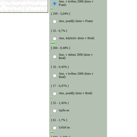
Ano, v květnu 2006 (kino v
Praze)
[ 109 - 3,04% ]
Ano, později (kino v Praze)
[ 25 - 0,7% ]
Ano, kdykoliv (kino v Brně)
[ 304 - 8,48% ]
Ano, v dubnu 2006 (kino v
Brně)
[ 16 - 0,45% ]
Ano, v květnu 2006 (kino v
Brně)
[ 17 - 0,47% ]
Ano, později (kino v Brně)
[ 52 - 1,45% ]
Spíše ne
[ 61 - 1,7% ]
Určitě ne