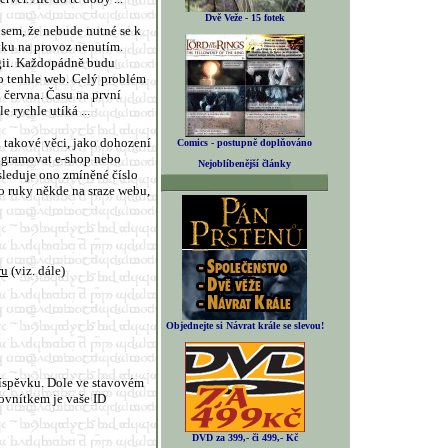
Dvě Veže - 15 fotek
 jsem, že nebude nutné se k
ěvku na provoz nenutím.
egii. Každopádně budu
o tenhle web. Celý problém
u června. Času na první
 rychle utíká ...
 takové věci, jako dohození
Comics - postupně doplňováno
rogramovat e-shop nebo
Nejoblíbenější články
sleduje ono zmíněné číslo
do ruky někde na sraze webu,
ru
(viz. dále)
Objednejte si Návrat krále se slevou!
příspěvku. Dole ve stavovém
rovnítkem je vaše ID
DVD za 399,- či 499,- Kč