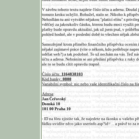
V závěru tohoto textu najdete číslo účtu a adresu. Doufal
tomuto kroku uchýlit. Bohužel, stalo se. Nikoho k přísp
Nehodlám tu ani vytvářet nějakou "platící elitu" s privil
vděčný za jakoukoliv částku, kterou budu moci využít pr
platby bude opravdu aktuální, jak už jsem psal, v průběh
pohled hodně, ale v poslední době to všechno nějak zběsile
Samozřejmě krom přímého finančního příspěvku ocením i
nějaké zajímavé práce (víte o někom, kdo potřebuje nap
udělat web?) a tak podobně. To už nechám na vás. Teď ná
účtu a adresa. Nebráním se ani předání příspěvku z ruky 
ale to se budu cítit opravdu trapně.
Číslo účtu:
1164838103
Kód banky:
0800
Variabilní symbol: nic nebo vaše identifikační číslo na fó
Adresa
:
Jan Čeřovský
Donská 10
101 00 Praha 10
- ID na fóru zjistíte tak, že najedete na ikonku u vašeho 
řádku uvidíte něco jako userinfo.asp?id= ... a právě to za 