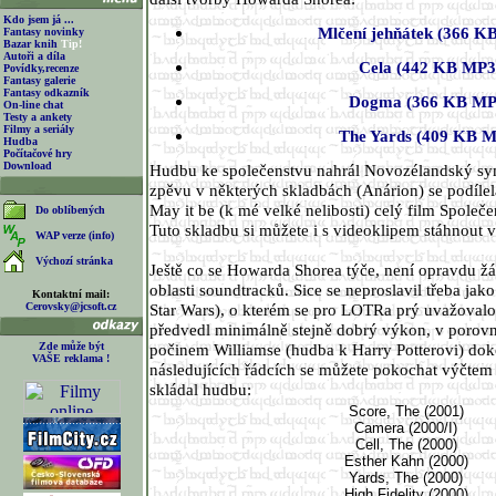
Kdo jsem já ...
Mlčení jehňátek (366 K
Fantasy novinky
Bazar knih
Tip!
Autoři a díla
Cela (442 KB MP3
Povídky,recenze
Fantasy galerie
Fantasy odkazník
Dogma (366 KB MP
On-line chat
Testy a ankety
Filmy a seriály
The Yards (409 KB 
Hudba
Počítačové hry
Download
Hudbu ke společenstvu nahrál Novozélandský sy
zpěvu v některých skladbách (Anárion) se podílel
May it be (k mé velké nelibosti) celý film Společ
Do oblíbených
Tuto skladbu si můžete i s videoklipem stáhnout
WAP verze (info)
Výchozí stránka
Ještě co se Howarda Shorea týče, není opravdu
oblasti soundtracků. Sice se neproslavil třeba ja
Kontaktní mail:
Cerovsky@jcsoft.cz
Star Wars), o kterém se pro LOTRa prý uvažovalo
předvedl minimálně stejně dobrý výkon, v porov
Zde může být
počinem Williamse (hudba k Harry Potterovi) dok
VAŠE reklama !
následujících řádcích se můžete pokochat výčtem 
skládal hudbu:
Score, The (2001)
Camera (2000/I)
Cell, The (2000)
Esther Kahn (2000)
Yards, The (2000)
High Fidelity (2000)