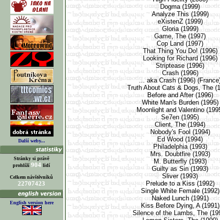
Dogma (1999)
Analyze This (1999)
eXistenZ (1999)
Gloria (1999)
Game, The (1997)
Cop Land (1997)
That Thing You Do! (1996)
Looking for Richard (1996)
Striptease (1996)
Crash (1996)
... aka Crash (1996) (Franc
Truth About Cats & Dogs, The (
Before and After (1996)
White Man's Burden (1995
Moonlight and Valentino (199
Se7en (1995)
Client, The (1994)
Nobody's Fool (1994)
Ed Wood (1994)
Další weby...
Philadelphia (1993)
Mrs. Doubtfire (1993)
Stránky si právě
M. Butterfly (1993)
904
prohlíží
lidí
Guilty as Sin (1993)
Sliver (1993)
Celkem návštěvníků
22707423
Prelude to a Kiss (1992)
Single White Female (1992
Naked Lunch (1991)
English version here
Kiss Before Dying, A (1991
Silence of the Lambs, The (1