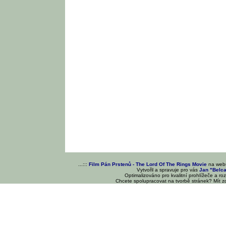
...:::
Film Pán Prstenů - The Lord Of The Rings Movie
na we
Vytvořil a spravuje pro vás
Jan "Belc
Optimalizováno pro kvalitní prohlížeče a ro
Chcete spolupracovat na tvorbě stránek? Mít 