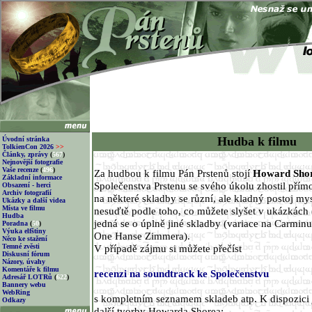
Hudba k filmu
Úvodní stránka
TolkienCon 2026
>>
Články, zprávy
(
567
)
Nejnovější fotografie
Vaše recenze
(
496
)
Za hudbou k filmu Pán Prstenů stojí
Howard Sho
Základní informace
Společenstva Prstenu se svého úkolu zhostil přím
Obsazení - herci
Archiv fotografií
na některé skladby se různí, ale kladný postoj m
Ukázky a další videa
Místa ve filmu
nesuďtě podle toho, co můžete slyšet v ukázkách (
Hudba
jedná se o úplně jiné skladby (variace na Carmin
Poradna
(
50
)
Výuka elfštiny
One Hanse Zimmera).
Něco ke stažení
Temné zvěsti
V případě zájmu si můžete přečíst
Diskusní fórum
Názory, úvahy
Komentáře k filmu
recenzi na soundtrack ke Společenstvu
Adresář LOTRů
(
622
)
Bannery webu
WebRing
s kompletním seznamem skladeb atp. K dispozici 
Odkazy
další tvorby Howarda Shorea: