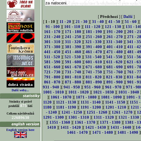
za natoceni.
[
Předchozí
] [
Další
]
[
1 - 10
][
11 - 20
][
21 - 30
][
31 - 40
][
41 - 50
][
51 - 60
][
91 - 100
][
101 - 110
][
111 - 120
][
121 - 130
][
131 - 14
161 - 170
][
171 - 180
][
181 - 190
][
191 - 200
][
201 - 2
231 - 240
][
241 - 250
][
251 - 260
][
261 - 270
][
271 - 2
301 - 310
][
311 - 320
][
321 - 330
][
331 - 340
][
341 - 3
371 - 380
][
381 - 390
][
391 - 400
][
401 - 410
][
411 - 4
441 - 450
][
451 - 460
][
461 - 470
][
471 - 480
][
481 - 4
511 - 520
][
521 - 530
][
531 - 540
][
541 - 550
][
551 - 5
581 - 590
][
591 - 600
][
601 - 610
][
611 - 620
][
621 - 6
651 - 660
][
661 - 670
][
671 - 680
][
681 - 690
][
691 - 7
721 - 730
][
731 - 740
][
741 - 750
][
751 - 760
][
761 - 7
791 - 800
][
801 - 810
][
811 - 820
][
821 - 830
][
831 - 8
861 - 870
][
871 - 880
][
881 - 890
][
891 - 900
][
901 - 9
931 - 940
][
941 - 950
][
951 - 960
][
961 - 970
][
971 - 98
Další weby...
1001 - 1010
][
1011 - 1020
][
1021 - 1030
][
1031 - 1040
][
1061 - 1070
][
1071 - 1080
][
1081 - 1090
][
1091 - 1
Stránky si právě
1120
][
1121 - 1130
][
1131 - 1140
][
1141 - 1150
][
1151 -
875
prohlíží
lidí
1180
][
1181 - 1190
][
1191 - 1200
][
1201 - 1210
][
1211 
- 1240
][
1241 - 1250
][
1251 - 1260
][
1261 - 1270
][
12
Celkem návštěvníků
1291 - 1300
][
1301 - 1310
][
1311 - 1320
][
1321 - 1330
22689630
][
1351 - 1360
][
1361 - 1370
][
1371 - 1380
][
1381 - 1
1410
][
1411 - 1420
][
1421 - 1430
][
1431 - 1440
][
14
English version here
1461 - 1470
][
1471 - 1480
][
1481 - 1490
]