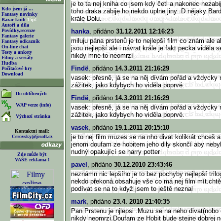
je to ta nej kniha co jsem kdy četl a nakonec nezabi
Kdo jsem já ...
toho draka zabije ho nekdo uplne jiny :D nějaky Bar
Fantasy novinky
krále Dolu.
Bazar knih
Tip!
Autoři a díla
Povídky,recenze
hanka
, přidáno
31.12.2011 12:16:23
Fantasy galerie
miluju pána prstenů je to nejlepší film co znám ale a
Fantasy odkazník
On-line chat
jsou nejlepší ale i návrat krále je fakt pecka viděla 
Testy a ankety
nikdy mne to neomrzí
Filmy a seriály
Hudba
Findë
, přidáno
14.3.2011 21:16:29
Počítačové hry
Download
vasek: přesně, já se na něj dívám pořád a vždycky 
zážitek, jako kdybych ho viděla poprvé.
Do oblíbených
Findë
, přidáno
14.3.2011 21:16:29
WAP verze (info)
vasek: přesně, já se na něj dívám pořád a vždycky 
zážitek, jako kdybych ho viděla poprvé.
Výchozí stránka
vasek
, přidáno
19.1.2011 20:15:10
Kontaktní mail:
je to nej film muzes se na nho divat kolikrát chceš a
Cerovsky@jcsoft.cz
jenom doufam ze hobitem jeho dily skončí aby nebylo
nudný opakující se harry potter
Zde může být
VAŠE reklama !
pavel
, přidáno
30.12.2010 23:43:46
neznámn nic lepšího je to bez pochyby nejlepší trilog
nekdo překoná.obsahuje vše co má nej film mít.chtěl
podívat se na to když jsem to ještě neznal
mark
, přidáno
23.4. 2010 21:40:35
Pan Prstenu je njlepsi .Muzu se na neho divat(nobo 
nikdy neomrzi.Doufam ze Hobit bude stejne dobrej n