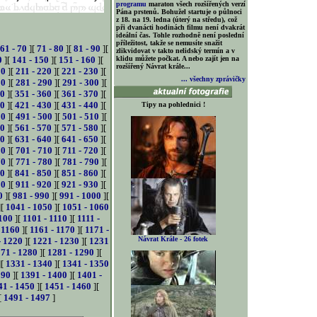
programu
maraton všech rozšířených verzí
Pána prstenů. Bohužel startuje o půlnoci
z 18. na 19. ledna (úterý na středu), což
při dvanácti hodinách filmu není dvakrát
ideální čas. Tohle rozhodně není poslední
příležitost, takže se nemusíte snažit
61 - 70
][
71 - 80
][
81 - 90
][
zlikvidovat v takto nelidský termín a v
0
][
141 - 150
][
151 - 160
][
klidu můžete počkat. A nebo zajít jen na
rozšířený Návrat krále...
10
][
211 - 220
][
221 - 230
][
... všechny zprávičky
80
][
281 - 290
][
291 - 300
][
50
][
351 - 360
][
361 - 370
][
20
][
421 - 430
][
431 - 440
][
Tipy na pohlednici !
90
][
491 - 500
][
501 - 510
][
60
][
561 - 570
][
571 - 580
][
30
][
631 - 640
][
641 - 650
][
00
][
701 - 710
][
711 - 720
][
70
][
771 - 780
][
781 - 790
][
40
][
841 - 850
][
851 - 860
][
10
][
911 - 920
][
921 - 930
][
0
][
981 - 990
][
991 - 1000
][
][
1041 - 1050
][
1051 - 1060
100
][
1101 - 1110
][
1111 -
 1160
][
1161 - 1170
][
1171 -
Návrat Krále - 26 fotek
- 1220
][
1221 - 1230
][
1231
71 - 1280
][
1281 - 1290
][
][
1331 - 1340
][
1341 - 1350
390
][
1391 - 1400
][
1401 -
41 - 1450
][
1451 - 1460
][
[
1491 - 1497
]