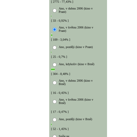
[ 2775 - 77,43% ]
Ano, v dubnu 2006 (kino v
Praze)
[ 33 - 0,92% ]
Ano, v květnu 2006 (kino v
Praze)
[ 109 - 3,04% ]
Ano, později (kino v Praze)
[ 25 - 0,7% ]
Ano, kdykoliv (kino v Brně)
[ 304 - 8,48% ]
Ano, v dubnu 2006 (kino v
Brně)
[ 16 - 0,45% ]
Ano, v květnu 2006 (kino v
Brně)
[ 17 - 0,47% ]
Ano, později (kino v Brně)
[ 52 - 1,45% ]
Spíše ne