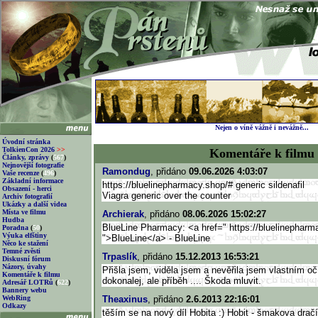
Nejen o víně vážně i nevážně...
Úvodní stránka
TolkienCon 2026
>>
Komentáře k filmu
Články, zprávy
(
567
)
Nejnovější fotografie
Ramondug
, přidáno
09.06.2026 4:03:07
Vaše recenze
(
496
)
Základní informace
https://bluelinepharmacy.shop/
# generic sildenafil
Obsazení - herci
Viagra generic over the counter
Archiv fotografií
Ukázky a další videa
Místa ve filmu
Archierak
, přidáno
08.06.2026 15:02:27
Hudba
BlueLine Pharmacy: <a href=" https://bluelinepharm
Poradna
(
50
)
Výuka elfštiny
">BlueLine</a> - BlueLine
Něco ke stažení
Temné zvěsti
Trpaslík
, přidáno
15.12.2013 16:53:21
Diskusní fórum
Názory, úvahy
Přišla jsem, viděla jsem a nevěřila jsem vlastním oč
Komentáře k filmu
dokonalej, ale příběh .... Škoda mluvit.
Adresář LOTRů
(
622
)
Bannery webu
WebRing
Theaxinus
, přidáno
2.6.2013 22:16:01
Odkazy
těším se na nový díl Hobita :) Hobit - šmakova dračí 