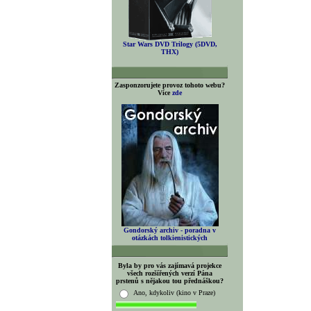
Star Wars DVD Trilogy (5DVD,
THX)
Zasponzorujete provoz tohoto webu?
Více
zde
Gondorský archiv - poradna v
otázkách tolkienistických
Byla by pro vás zajímavá projekce
všech rozšířených verzí Pána
prstenů s nějakou tou přednáškou?
Ano, kdykoliv (kino v Praze)