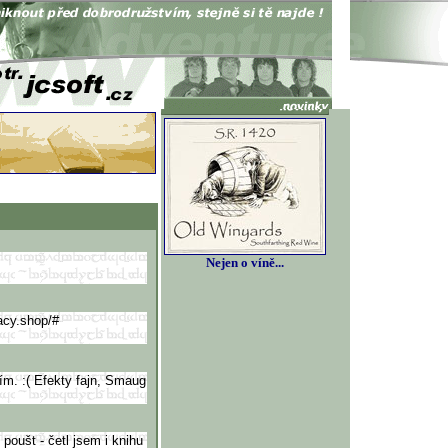
Nejen o víně...
acy.shop/
#
ím. :( Efekty fajn, Smaug
poušt - četl jsem i knihu