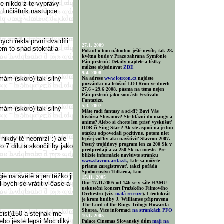
je nikdo z te vypravy
d Lučištník nastupce
bych řekla první dva díli
27.1. 2009
sem to snad stokrát a
Pokud o tom náhodou ještě nevíte, tak 28.
května bude v Praze zahrána Symfonie
Pán prstenů! Detaily najdete a lístky
můžete objednávat
ZDE
9.4. 2008
mám (skoro) tak silný
Na adrese
www.lotrcon.cz
najdete
pozvánku na letošní LOTRcon ve dnech
27.6 - 29.6 2008, pásma na téma nejen
Pán prstenů jako součásti Festivalu
Fantazize.
5.3. 2007
mám (skoro) tak silný
Máte radi fantasy a sci-fi? Baví Vás
história Slovanov? Ste blázni do mangy a
anime? Alebo si chcete len prísť vyskúšať
DDR či Sing Star ? Ak ste aspoň na jednu
otázku odpovedali pozitívne, potom niet
 nikdy tě neomrzí :) ale
lepšej voľby ako navštíviť Slavcon 2007.
Pestrý trojdňový program len za 200 Sk v
 7 dílu a skončil by jako
predpredaji a za 250 Sk na mieste. Pre
bližsie informácie navštívte stránku
www.slavcon.arda.sk
, kde sa môžete
priamo zaregistrovať. (akci pořádá
Spoločenstvo Tolkiena, kon
ie na světě a jen těžko ji
15.11. 2005
 bych se vrátit v čase a
Dne 17.11.2005 od 14h se v sále HAMU
uskuteční koncert Pražského Filmového
Orchestru (viz.
malá recenze
). I tentokrát
je krom hudby J. Williamse připravena
The Lord of the Rings Trilogy Howarda
Shorea. Více informací
na stránkách PFO
cist)150 a stejnak me
10.1. 2005
ebo jeste lepsi.Moc diky
Palace Cinemas Slovanský dům
mají na