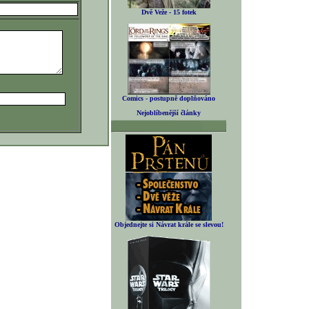
Dvě Veže - 15 fotek
Comics - postupně doplňováno
Nejoblíbenější články
Objednejte si Návrat krále se slevou!