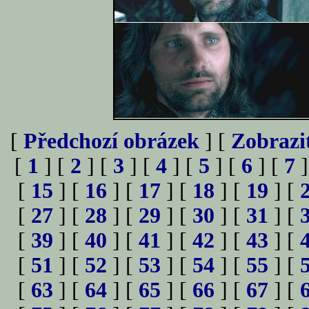
[
Předchozí obrázek
] [
Zobrazi
[
1
] [
2
] [
3
] [
4
] [
5
] [
6
] [
7
]
[
15
] [
16
] [
17
] [
18
] [
19
] [
[
27
] [
28
] [
29
] [
30
] [
31
] [
[
39
] [
40
] [
41
] [
42
] [
43
] [
[
51
] [
52
] [
53
] [
54
] [
55
] [
[
63
] [
64
] [
65
] [
66
] [
67
] [