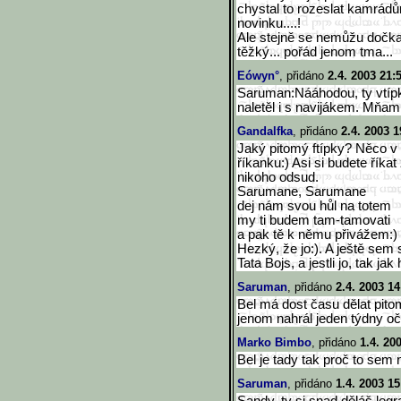
chystal to rozeslat kamrád
novinku....!
Ale stejně se nemůžu dočkat
těžký... pořád jenom tma...
Eówyn°
, přidáno
2.4. 2003 21:
Saruman:Nááhodou, ty vtípk
naletěl i s navijákem. Mňam!
Gandalfka
, přidáno
2.4. 2003 1
Jaký pitomý ftípky? Něco v
říkanku:) Asi si budete říkat
nikoho odsud.
Sarumane, Sarumane
dej nám svou hůl na totem
my ti budem tam-tamovati
a pak tě k němu přivážem:)
Hezký, že jo:). A ještě sem 
Tata Bojs, a jestli jo, tak ja
Saruman
, přidáno
2.4. 2003 14
Bel má dost času dělat pito
jenom nahrál jeden týdny oček
Marko Bimbo
, přidáno
1.4. 20
Bel je tady tak proč to sem
Saruman
, přidáno
1.4. 2003 15