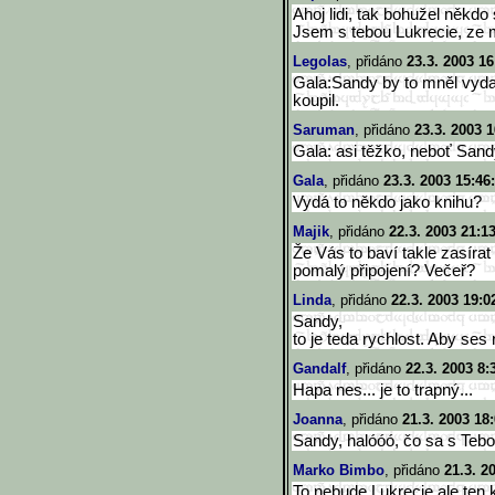
Ahoj lidi, tak bohužel někd
Jsem s tebou Lukrecie, ze mě
Legolas
, přidáno
23.3. 2003 16
Gala:Sandy by to mněl vydat
koupil.
Saruman
, přidáno
23.3. 2003 1
Gala: asi těžko, neboť Sand
Gala
, přidáno
23.3. 2003 15:46
Vydá to někdo jako knihu?
Majik
, přidáno
22.3. 2003 21:1
Že Vás to baví takle zasírat
pomalý připojení? Večeř?
Linda
, přidáno
22.3. 2003 19:0
Sandy,
to je teda rychlost. Aby ses
Gandalf
, přidáno
22.3. 2003 8:
Hapa nes... je to trapný...
Joanna
, přidáno
21.3. 2003 18
Sandy, halóóó, čo sa s Tebo
Marko Bimbo
, přidáno
21.3. 2
To nebude Lukrecie ale ten 