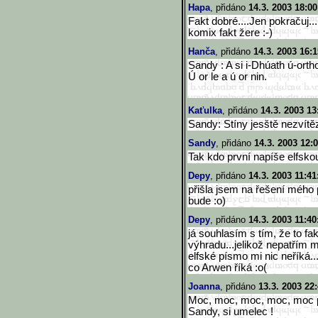
Hapa
, přidáno
14.3. 2003 18:00
Fakt dobré....Jen pokračuj..
komix fakt žere :-)
Hanča
, přidáno
14.3. 2003 16:1
Sandy : A si i-Dhúath ú-orth
Ú or le a ú or nin.
Kaťulka
, přidáno
14.3. 2003 13
Sandy: Stíny jesště nezvítěz
Sandy
, přidáno
14.3. 2003 12:
Tak kdo první napíše elfsko
Depy
, přidáno
14.3. 2003 11:41
přišla jsem na řešení mého p
bude :o)
Depy
, přidáno
14.3. 2003 11:40
já souhlasím s tím, že to fa
výhradu...jelikož nepatřím me
elfské písmo mi nic neříká...
co Arwen říká :o(
Joanna
, přidáno
13.3. 2003 22
Moc, moc, moc, moc, moc p
Sandy, si umelec !