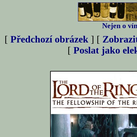
Nejen o vín
[
Předchozí obrázek
] [
Zobrazi
[
Poslat jako el