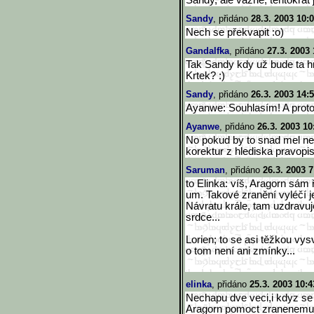
Sandy, ale vážne, tentokrát 
Sandy
, přidáno
28.3. 2003 10:
Nech se překvapit :o)
Gandalfka
, přidáno
27.3. 2003 
Tak Sandy kdy už bude ta h
Krtek? :)
Sandy
, přidáno
26.3. 2003 14:
Ayanwe: Souhlasím! A proto 
Ayanwe
, přidáno
26.3. 2003 10
No pokud by to snad mel nek
korektur z hlediska pravopisu
Saruman
, přidáno
26.3. 2003 7
to Elinka: víš, Aragorn sám 
um. Takové zranění vyléčí j
Návratu krále, tam uzdravuj
srdce...
Lorien; to se asi těžkou vysv
o tom není ani zmínky...
elinka
, přidáno
25.3. 2003 10:4
Nechapu dve veci,i kdyz se 
Aragorn pomoct zranenemu 