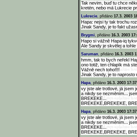
Tak nevim, buď tu chce něk
kretén, nebo má Lukrecie pr
Lukrecie
, přidáno
17.3. 2003 1
Hapa: nejsi ty tak trochu r
Jinak Sandy, je to fakt užas
Brygmi
, přidáno
16.3. 2003 17
Hapo si vážně Hapa-iq tykv
Ale Sandy je skvělej a tohle 
Saruman
, přidáno
16.3. 2003 1
hmm, tak to bych neřekl Ha
ono totiž, ten chlapík má ste
Vážně nech toho!!!!
Jinak Sandy, je to naprosto ú
Hapa
, přidáno
16.3. 2003 17:37
vy jste ale trotlové, já jsem 
a nikdy se nezměním... jse
BREKEKE...
BREKEKE,BREKEKE, BR
Hapa
, přidáno
16.3. 2003 17:37
vy jste ale trotlové, já jsem 
a nikdy se nezměním... jse
BREKEKE...
BREKEKE,BREKEKE, BR