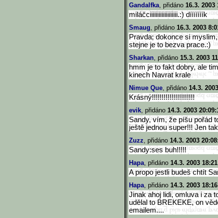
Gandalfka
, přidáno
16.3. 2003 
miláčciiiiiiiiiiiiiiiiiii.:) dííííííík
Smaug
, přidáno
16.3. 2003 8:0
Pravda; dokonce si myslim, 
stejne je to bezva prace.:)
Sharkan
, přidáno
15.3. 2003 11
hmm je to fakt dobry, ale t
kinech Navrat krale
Nimue Que
, přidáno
14.3. 200
Krásný!!!!!!!!!!!!!!!!!!!!!!
evik
, přidáno
14.3. 2003 20:09:
Sandy, vím, že píšu pořád to
ještě jednou super!!! Jen tak 
Zuzz
, přidáno
14.3. 2003 20:08
Sandy:ses buh!!!!!
Hapa
, přidáno
14.3. 2003 18:21
A propo jestli budeš chtít Sa
Hapa
, přidáno
14.3. 2003 18:16
Jinak ahoj lidi, omluva i za
udělal to BREKEKE, on vědě
emailem....