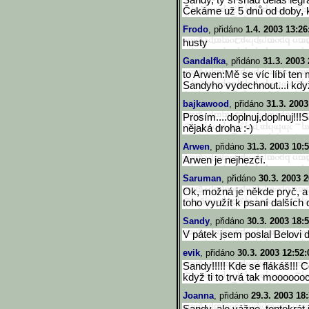
Sandy, ty si snad děláš legr
Čekáme už 5 dnů od doby, ksy 
Frodo
, přidáno
1.4. 2003 13:26
husty
Gandalfka
, přidáno
31.3. 2003 
to Arwen:Mě se víc líbí ten
Sandyho vydechnout...i kdy
bajkawood
, přidáno
31.3. 2003
Prosím....doplnuj,doplnuj!!!
nějaká droha :-)
Arwen
, přidáno
31.3. 2003 10:
Arwen je nejhezčí.
Saruman
, přidáno
30.3. 2003 2
Ok, možná je někde pryč, a
toho využít k psaní dalších
Sandy
, přidáno
30.3. 2003 18:
V pátek jsem poslal Belovi da
evik
, přidáno
30.3. 2003 12:52:
Sandy!!!!! Kde se flákáš!!!
když ti to trvá tak mooooooc
Joanna
, přidáno
29.3. 2003 18