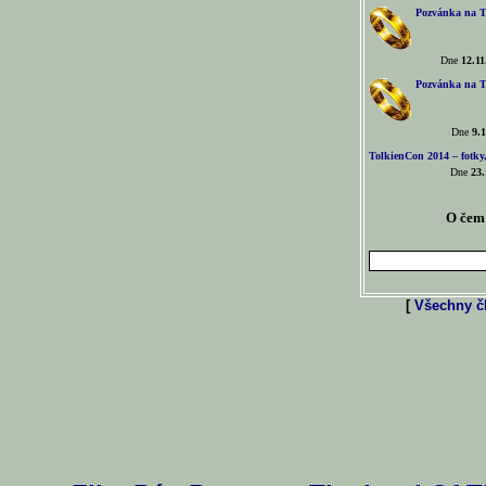
Pozvánka na T
Dne
12.11
Pozvánka na T
Dne
9.1
TolkienCon 2014 – fotky,
Dne
23.
O čem 
[
Všechny čl