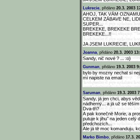
Lukrecie
, přidáno
20.3. 2003 1
AHOJ, TAK VÁM OZNAMU
CELKEM ZÁBAVE NE, LIDI
SUPER...
BREKEKE, BREKEKE BRE
BREKEKE...!!
JA JSEM LUKRECIE, LUKRECIE
Joanna
, přidáno
20.3. 2003 13
Sandy, nič nové ? ... :o)
Gunman
, přidáno
19.3. 2003 9
bylo by mozny nechat si neja
mi napiste na email
Saruman
, přidáno
19.3. 2003 7
Sandy, já jen chci, abys vědě
nádherný... a já už se těším
Dva-tři?
A pak konečně Morie, a pros
putuje k jihu" na jeden celý d
předchozích...
Ale já tě moc komanduju, ko
Marko Bimbo
, přidáno
17.3. 2