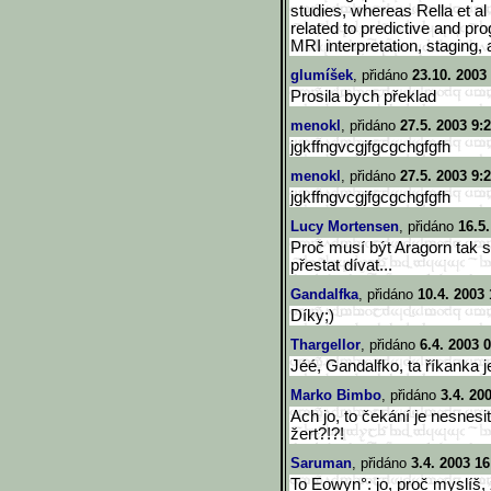
studies, whereas Rella et a
related to predictive and pr
MRI interpretation, staging
glumíšek
, přidáno
23.10. 2003
Prosila bych překlad
menokl
, přidáno
27.5. 2003 9:
jgkffngvcgjfgcgchgfgfh
menokl
, přidáno
27.5. 2003 9:
jgkffngvcgjfgcgchgfgfh
Lucy Mortensen
, přidáno
16.5
Proč musí být Aragorn tak 
přestat dívat...
Gandalfka
, přidáno
10.4. 2003 
Díky;)
Thargellor
, přidáno
6.4. 2003 
Jéé, Gandalfko, ta říkanka j
Marko Bimbo
, přidáno
3.4. 20
Ach jo, to čekání je nesnesit
žert?!?!
Saruman
, přidáno
3.4. 2003 16
To Eowyn°: jo, proč myslíš,