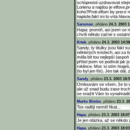
schopnosti uzdravovat stejn
Lorienu a najdou je elfove,
koho?Proti elfum by prece ne
napiste,fakt mi to vrta hlav
Saruman
, přidáno
24.3. 2003 1
Hapa: promiň, asi jsem se n
chvíli někdo začne s ostatní
Krtek
, přidáno
24.3. 2003 14:58
Sandy, ty titulky jsou fakt s
některých místech, asi za t
měla bít tou nejlepší (aspoň
příšel jsem se podívat jak js
roklince. Moc si stím hraje
(to byl jen fór). Jen tak dá
Sandy
, přidáno
23.3. 2003 18:
Omlouvám se všem, že to d
ale už snad budu zase troch
se snažit Vám to vynahradit 
Marko Bimbo
, přidáno
23.3. 2
Tos raději neměl řikat...
Hapa
, přidáno
23.3. 2003 18:07
Je jen otázka, až se někdo
Hapa
, přidáno
23.3. 2003 18:03