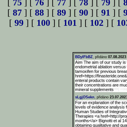
[
75
] [
76
] [
77
] [
78
] [
79
] [
[
87
] [
88
] [
89
] [
90
] [
91
] [
[
99
] [
100
] [
101
] [
102
] [
10
BDyIFbBZ
, přidáno
07.08.2023
Aim The aim of our study is
endometrial ablation versus 
tamoxifen for previous brea
href=https://finasteride.one
enteral products contain va
their concentrations are mu
mineral supplements
sLgjOSekn
, přidáno
23.07.202
For an explanation of the sc
levels of evidence analysis 
Human Studies of Integrativ
Therapies <a href=http://pr
months</a> Bignotti et al 14
obtaining qualitative and qu