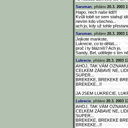
Saruman
, přidáno
20.3. 2003 1
Hapo, nech naše lidi!!!
Kvůli tobě se sem stahují id
nevím kdo všechno...
ach jo, kdy už tohle přestane
Saruman
, přidáno
20.3. 2003 1
Jejkote mankote,
Lukrecie, co to děláš...
proč i ty blázníš? Ach jo,
Sandy, Bel, udělejte s tím ně
Lukrecie
, přidáno
20.3. 2003 1
AHOJ, TAK VÁM OZNAMU
CELKEM ZÁBAVE NE, LIDI
SUPER...
BREKEKE, BREKEKE BRE
BREKEKE...!!
JA JSEM LUKRECIE, LUKRECIE
Lukrecie
, přidáno
20.3. 2003 1
AHOJ, TAK VÁM OZNAMU
CELKEM ZÁBAVE NE, LIDI
SUPER...
BREKEKE, BREKEKE BRE
BREKEKE...!!