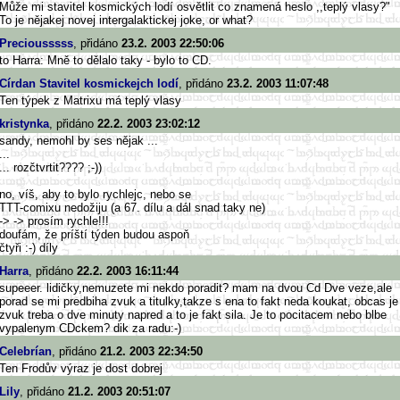
Může mi stavitel kosmických lodí osvětlit co znamená heslo ,,teplý vlasy?"
To je nějakej novej intergalaktickej joke, or what?
Preciousssss
, přidáno
23.2. 2003 22:50:06
to Harra: Mně to dělalo taky - bylo to CD.
Círdan Stavitel kosmickejch lodí
, přidáno
23.2. 2003 11:07:48
Ten týpek z Matrixu má teplý vlasy
kristynka
, přidáno
22.2. 2003 23:02:12
sandy, nemohl by ses nějak ...
...
... rozčtvrtit???? ;-))
no, víš, aby to bylo rychlejc, nebo se
TTT-comixu nedožiju (a 67. dílu a dál snad taky ne)
-> -> prosím rychle!!!
doufám, že príští týden budou aspoň
čtyři :-) díly
Harra
, přidáno
22.2. 2003 16:11:44
supeeer. lidičky,nemuzete mi nekdo poradit? mam na dvou Cd Dve veze,ale
porad se mi predbiha zvuk a titulky,takze s ena to fakt neda koukat, obcas je
zvuk treba o dve minuty napred a to je fakt sila. Je to pocitacem nebo blbe
vypalenym CDckem? dik za radu:-)
Celebrían
, přidáno
21.2. 2003 22:34:50
Ten Frodův výraz je dost dobrej
Lily
, přidáno
21.2. 2003 20:51:07