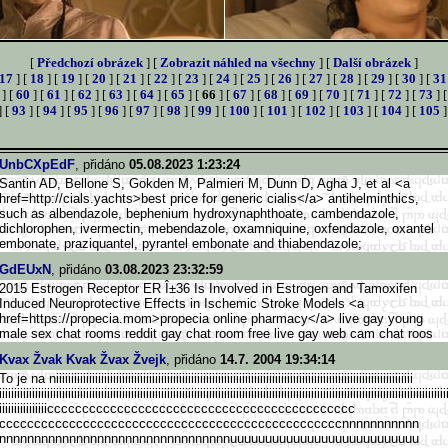
[
Předchozí obrázek
] [
Zobrazit náhled na všechny
] [
Další obrázek
]
17
] [
18
] [
19
] [
20
] [
21
] [
22
] [
23
] [
24
] [
25
] [
26
] [
27
] [
28
] [
29
] [
30
] [
31
] [
60
] [
61
] [
62
] [
63
] [
64
] [
65
] [
66
] [
67
] [
68
] [
69
] [
70
] [
71
] [
72
] [
73
] 
] [
93
] [
94
] [
95
] [
96
] [
97
] [
98
] [
99
] [
100
] [
101
] [
102
] [
103
] [
104
] [
105
]
UnbCXpEdF
, přidáno
05.08.2023 1:23:24
Santin AD, Bellone S, Gokden M, Palmieri M, Dunn D, Agha J, et al <a
href=http://cials.yachts>be
st price for generic cialis</a> antihelminthics,
such as albendazole, bephenium hydroxynaphthoate, cambendazole,
dichlorophen, ivermectin, mebendazole, oxamniquine, oxfendazole, oxantel
embonate, praziquantel, pyrantel embonate and thiabendazole;
GdEUxN
, přidáno
03.08.2023 23:32:59
2015 Estrogen Receptor ER Î±36 Is Involved in Estrogen and Tamoxifen
Induced Neuroprotective Effects in Ischemic Stroke Models <a
href=https://propecia.mom>p
ropecia online pharmacy</a> live gay young
male sex chat rooms reddit gay chat room free live gay web cam chat roos
Kvax Žvak Kvak Žvax Žvejk
, přidáno
14.7. 2004 19:34:14
To je na niiiiiiiiiiiiiiiiiiiiiiiiiiiii
iiiiiiiiiiiiiiiiiiiiiiiiiiiiii
iiiiiiiiiiiiiiiiiiiiiiiiiiiiii
iiiiiiiiiiiiiiiiiiiiiiiiiiiiii
iiiiiiiiiiiiiiiiiiiiiiiiiiiiii
iiiiiiiiiiiiiiiiiiiiiiiiiiiiii
iiiiiiiiiiiiiiiiiiiiiiiiiiiiii
iiiiiiiiiiiiiiiiiiiiiiiiiiiiii
iiiiiiiiiiiiiiiiiiiiiiiiiiiii
iiiiiiiiiiiiiiiicccccccccccccc
cccccccccccccccccccccccccccccc
cccccccccccccccccccccccccccccc
cccccccccccccccccccnnnnnnnnnnn
nnnnnnnnnnnnnnnnnnnnnnnnnnnnnn
nnnuuuuuuuuuuuuuuuuuuuuuuuuuuu