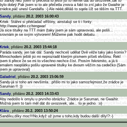
to Sandy:Než jsem si přečetla to jestli jsi to neměl dát do uvozovek,tak to
bylo dobrý.Pak jsem si to ale přečetla znova a fakt to zní,jako že Gwaihir je
zrádce,páč unesl Gandalfa :-) Ale nééé,děláš to sqele.Už se těším na TTT.
Sandy
, přidáno
20.2. 2003 16:00:43
Krtek: Stáhni si překladač elfštiny, ainstalují se ti i fonty:
http://www.jadro.cz/tengwar/
Já sice titulky na TTT mám (taky jsem je sám upravovaú, ale pošli...
srovnám je se svým výtvorem! Můžeme pak hodit debatu.
Krtek
, přidáno
20.2. 2003 15:44:18
Paráda sandy, jen tak dál. Sandy nechceš udělat Dvě věže taky jako komix?
Mimochodem ještě jsi mi neprozradil kterým písmem píšeš elvštinu. Řekl
jsem ti přece že se mi to všechno nechce číst. Prosím řeknimito, a já ti
emalem naoplátku pošlu upravené titulky ke dvoum věžím na cedečko (Sám
jsem je upravoval)
Galadriel
, přidáno
20.2. 2003 15:06:59
Sandy-já si toho ani nevšimla...přišlo mi to jako samozřejmost,že zrádce je
Saruman !! :))
Sandy
, přidáno
20.2. 2003 14:33:43
Aby nedošlo k omylu u prvního obrázku: Zrádce je Saruman, ne Gwaihir.
Možná jsem to tam měl dát do uvozovek, ale... to je jedno. :o)
Klára
, přidáno
20.2. 2003 13:50:24
Sandíku,díky moc!!!No,když už jsme u toho,kdy budou další díly!?:-)