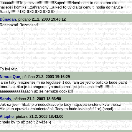
Júúúúú!!!!!!To je hezké!!!!!!!!!!!!!Super!!!!!!N
avrhnem to na oskara ako
najlepší komiks...zahraničný...a keď to uvidia,tú cenu ti hodia do náruče
Sandy!!!!!!!:DDDDDDDDDDDDD
Dúnadan
, přidáno
21.2. 2003 19:43:12
Rozmazat! Rozmazat!
To byl vtip!
Nimue Que
, přidáno
21.2. 2003 19:16:29
ja se taky hrozne tesim na legolase :) dou¨fam ze jedno policko bude patrit
tomu ,jak rika je to aragorn syn arathorna...jsi jeho lenikem!!!!!!!!!!!
aaaaaaaaaaaaaach uz se nemuzu dockat!!
Sandy
, přidáno
21.2. 2003 18:56:50
Jak už jsem říkal, pro nedočkavce je tady http://panprstenu.kvalitne.cz
Ale je to opravdu jen orientační. Tady to bude kvalitnější :o) (snad)
Altaphe
, přidáno
21.2. 2003 18:43:00
chtelo by to už začít 2 věže:-)