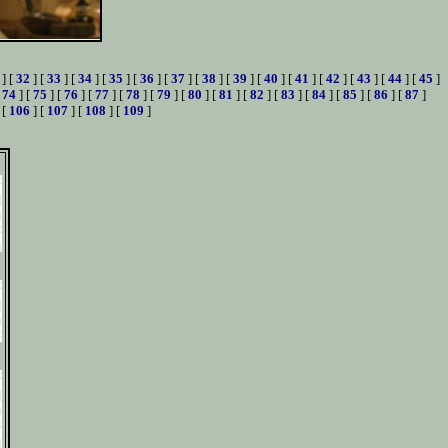
] [
32
] [
33
] [
34
] [
35
] [
36
] [
37
] [
38
] [
39
] [
40
] [
41
] [
42
] [
43
] [
44
] [
45
]
[
74
] [
75
] [
76
] [
77
] [
78
] [
79
] [
80
] [
81
] [
82
] [
83
] [
84
] [
85
] [
86
] [
87
]
 [
106
] [
107
] [
108
] [
109
]
i