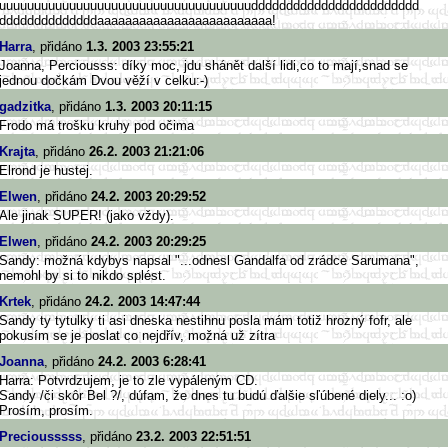
uuuuuuuuuuuuuuuuuuuuuuuuuuuuuu
uuuuuudddddddddddddddddddddddd
ddddddddddddddaaaaaaaaaaaaaaaa
aaaaaaaaa!
Harra
, přidáno
1.3. 2003 23:55:21
Joanna, Perciousss: díky moc, jdu shánět další lidi,co to mají,snad se
jednou dočkám Dvou věží v celku:-)
gadzitka
, přidáno
1.3. 2003 20:11:15
Frodo má trošku kruhy pod očima
Krajta
, přidáno
26.2. 2003 21:21:06
Elrond je hustej.
Elwen
, přidáno
24.2. 2003 20:29:52
Ale jinak SUPER! (jako vždy).
Elwen
, přidáno
24.2. 2003 20:29:25
Sandy: možná kdybys napsal "...odnesl Gandalfa od zrádce Sarumana",
nemohl by si to nikdo splést.
Krtek
, přidáno
24.2. 2003 14:47:44
Sandy ty tytulky ti asi dneska nestihnu posla mám totiž hrozný fofr, ale
pokusím se je poslat co nejdřív, možná už zítra
Joanna
, přidáno
24.2. 2003 6:28:41
Harra: Potvrdzujem, je to zle vypáleným CD.
Sandy /či skôr Bel ?/, dúfam, že dnes tu budú ďalšie sľúbené diely... :o)
Prosím, prosím.
Preciousssss
, přidáno
23.2. 2003 22:51:51