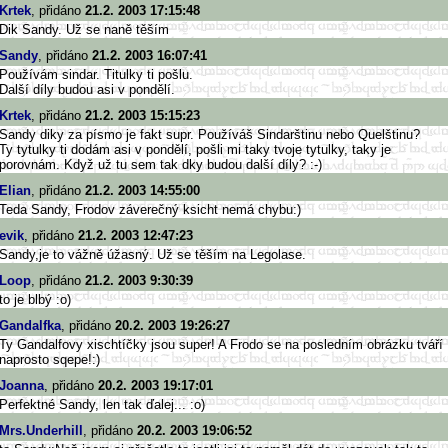
Krtek
, přidáno
21.2. 2003 17:15:48
Dik Sandy. Už se naně těším
Sandy
, přidáno
21.2. 2003 16:07:41
Používám sindar. Titulky ti pošlu.
Další díly budou asi v pondělí.
Krtek
, přidáno
21.2. 2003 15:15:23
Sandy diky za písmo je fakt supr. Používáš Sindarštinu nebo Quelštinu?
Ty tytulky ti dodám asi v pondělí, pošli mi taky tvoje tytulky, taky je
porovnám. Když už tu sem tak dky budou další díly? :-)
Elian
, přidáno
21.2. 2003 14:55:00
Teda Sandy, Frodov záverečný ksicht nemá chybu:)
evik
, přidáno
21.2. 2003 12:47:23
Sandy,je to vážně úžasný. Už se těším na Legolase.
Loop
, přidáno
21.2. 2003 9:30:39
to je blbý :o)
Gandalfka
, přidáno
20.2. 2003 19:26:27
Ty Gandalfovy xischtíčky jsou super! A Frodo se na posledním obrázku tváří
naprosto sqepe!:)
Joanna
, přidáno
20.2. 2003 19:17:01
Perfektné Sandy, len tak ďalej... :o)
Mrs.Underhill
, přidáno
20.2. 2003 19:06:52