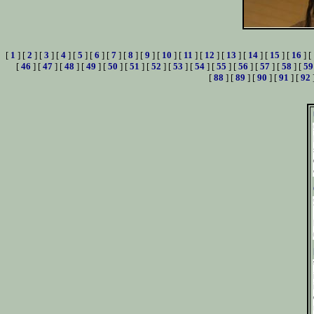
[
1
] [
2
] [
3
] [
4
] [
5
] [
6
] [
7
] [
8
] [
9
] [
10
] [
11
] [
12
] [
13
] [
14
] [
15
] [
16
] [
[
46
] [
47
] [
48
] [
49
] [
50
] [
51
] [
52
] [
53
] [
54
] [
55
] [
56
] [
57
] [
58
] [
59
[
88
] [
89
] [
90
] [
91
] [
92