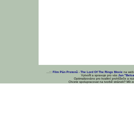
...:::
Film Pán Prstenů - The Lord Of The Rings Movie
na we
Vytvořil a spravuje pro vás
Jan "Belc
Optimalizováno pro kvalitní prohlížeče a ro
Chcete spolupracovat na tvorbě stránek? Mít 