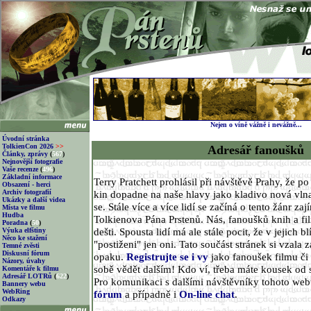
Nejen o víně vážně i nevážně...
Úvodní stránka
TolkienCon 2026
>>
Adresář fanoušků
Články, zprávy
(
567
)
Nejnovější fotografie
Vaše recenze
(
496
)
Základní informace
Terry Pratchett prohlásil při návštěvě Prahy, že p
Obsazení - herci
Archiv fotografií
kin dopadne na naše hlavy jako kladivo nová vlna
Ukázky a další videa
se. Stále více a více lidí se začíná o tento žánr za
Místa ve filmu
Hudba
Tolkienova Pána Prstenů. Nás, fanoušků knih a fi
Poradna
(
50
)
dešti. Spousta lidí má ale stále pocit, že v jejich 
Výuka elfštiny
Něco ke stažení
"postiženi" jen oni. Tato součást stránek si vzala z
Temné zvěsti
Diskusní fórum
opaku.
Registrujte se i vy
jako fanoušek filmu či 
Názory, úvahy
sobě vědět dalším! Kdo ví, třeba máte kousek od 
Komentáře k filmu
Adresář LOTRů
(
622
)
Pro komunikaci s dalšími návštěvníky tohoto we
Bannery webu
WebRing
fórum
a případně i
On-line chat
.
Odkazy