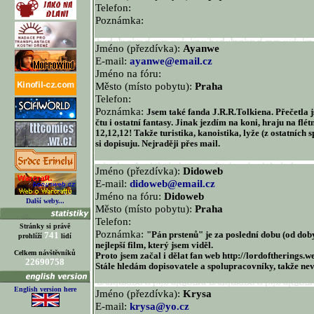
Telefon:
Poznámka:
Jméno (přezdívka):
Ayanwe
E-mail:
ayanwe@email.cz
Jméno na fóru:
Město (místo pobytu):
Praha
Telefon:
Poznámka:
Jsem také fanda J.R.R.Tolkiena. Přečetla j
čtu i ostatní fantasy. Jinak jezdím na koni, hraju na flét
12,12,12! Takže turistika, kanoistika, lyže (z ostatních
si dopisuju. Nejraději přes mail.
Jméno (přezdívka):
Didoweb
E-mail:
didoweb@email.cz
Jméno na fóru:
Didoweb
Další weby...
Město (místo pobytu):
Praha
Telefon:
Stránky si právě
Poznámka:
741
"Pán prstenů" je za poslední dobu (od do
prohlíží
lidí
nejlepší film, který jsem viděl.
Celkem návštěvníků
Proto jsem začal i dělat fan web http://lordoftherings.w
22690758
Stále hledám dopisovatele a spolupracovníky, takže nevá
English version here
Jméno (přezdívka):
Krysa
E-mail:
krysa@yo.cz