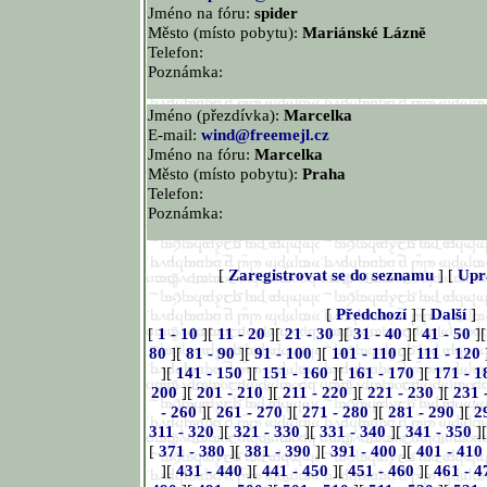
Jméno na fóru:
spider
Město (místo pobytu):
Mariánské Lázně
Telefon:
Poznámka:
Jméno (přezdívka):
Marcelka
E-mail:
wind@freemejl.cz
Jméno na fóru:
Marcelka
Město (místo pobytu):
Praha
Telefon:
Poznámka:
[
Zaregistrovat se do seznamu
] [
Upr
[
Předchozí
] [
Další
]
[
1 - 10
][
11 - 20
][
21 - 30
][
31 - 40
][
41 - 50
]
80
][
81 - 90
][
91 - 100
][
101 - 110
][
111 - 120
][
141 - 150
][
151 - 160
][
161 - 170
][
171 - 1
200
][
201 - 210
][
211 - 220
][
221 - 230
][
231 
- 260
][
261 - 270
][
271 - 280
][
281 - 290
][
2
311 - 320
][
321 - 330
][
331 - 340
][
341 - 350
]
[
371 - 380
][
381 - 390
][
391 - 400
][
401 - 410
][
431 - 440
][
441 - 450
][
451 - 460
][
461 - 4