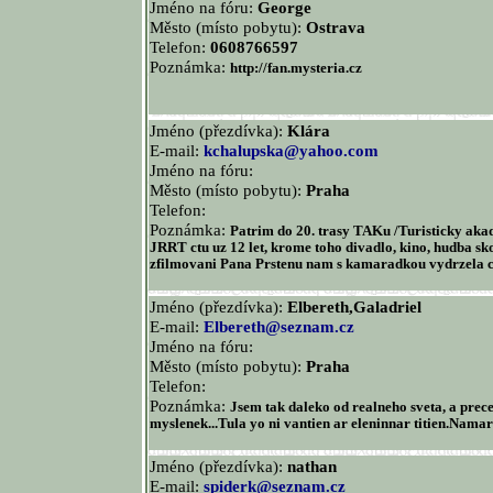
Jméno na fóru:
George
Město (místo pobytu):
Ostrava
Telefon:
0608766597
Poznámka:
http://fan.mysteria.cz
Jméno (přezdívka):
Klára
E-mail:
kchalupska@yahoo.com
Jméno na fóru:
Město (místo pobytu):
Praha
Telefon:
Poznámka:
Patrim do 20. trasy TAKu /Turisticky aka
JRRT ctu uz 12 let, krome toho divadlo, kino, hudba sk
zfilmovani Pana Prstenu nam s kamaradkou vydrzela ce
Jméno (přezdívka):
Elbereth,Galadriel
E-mail:
Elbereth@seznam.cz
Jméno na fóru:
Město (místo pobytu):
Praha
Telefon:
Poznámka:
Jsem tak daleko od realneho sveta, a prece
myslenek...Tula yo ni vantien ar eleninnar titien.Namar
Jméno (přezdívka):
nathan
E-mail:
spiderk@seznam.cz