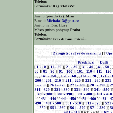
Telefon:
Poznámka:
ICQ: 93402557
Jméno (přezdívka):
Míša
E-mail:
Michala13@post.cz
Jméno na fóru:
Iluve
Město (místo pobytu):
Praha
Telefon:
Poznámka:
Cvok do Pána Prstenů...
[
Zaregistrovat se do seznamu
] [
Upr
[
Předchozí
] [
Další
]
[
1 - 10
][
11 - 20
][
21 - 30
][
31 - 40
][
41 - 50
]
80
][
81 - 90
][
91 - 100
][
101 - 110
][
111 - 120
][
141 - 150
][
151 - 160
][
161 - 170
][
171 - 1
200
][
201 - 210
][
211 - 220
][
221 - 230
][
231 
- 260
][
261 - 270
][
271 - 280
][
281 - 290
][
2
311 - 320
][
321 - 330
][
331 - 340
][
341 - 350
]
[
371 - 380
][
381 - 390
][
391 - 400
][
401 - 410
][
431 - 440
][
441 - 450
][
451 - 460
][
461 - 4
490
][
491 - 500
][
501 - 510
][
511 - 520
][
521 
- 550
][
551 - 560
][
561 - 570
][
571 - 580
][
5
601 - 610
][
611 - 620
][
621 -