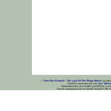
...:::
Film Pán Prstenů - The Lord Of The Rings Movie
na we
Vytvořil a spravuje pro vás
Jan "Belc
Optimalizováno pro kvalitní prohlížeče a ro
Chcete spolupracovat na tvorbě stránek? Mít 