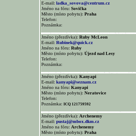
E-mail:
ladka_sovova@centrum.cz
Jméno na fóru:
Sovička
Město (místo pobytu):
Praha
Telefon:
Poznámka:
Jméno (přezdívka):
Ruby McLeon
E-mail:
Rubinek@quick.cz
Jméno na fóru:
Ruby
Město (místo pobytu):
Újezd nad Lesy
Telefon:
Poznámka:
Jméno (přezdívka):
Kanyapi
E-mail:
kanyapi@seznam.cz
Jméno na fóru:
Kanyapi
Město (místo pobytu):
Neratovice
Telefon:
Poznámka:
ICQ 121759592
Jméno (přezdívka):
Archenemy
E-mail:
pustaj@mbox.dkm.cz
Jméno na fóru:
Archenemy
Město (místo pobytu):
Praha