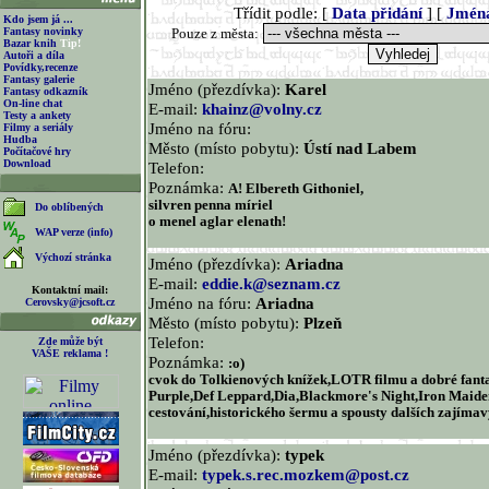
Třídit podle: [
Data přidání
] [
Jmén
Kdo jsem já ...
Fantasy novinky
Pouze z města:
Bazar knih
Tip!
Autoři a díla
Povídky,recenze
Fantasy galerie
Jméno (přezdívka):
Karel
Fantasy odkazník
On-line chat
E-mail:
khainz@volny.cz
Testy a ankety
Jméno na fóru:
Filmy a seriály
Hudba
Město (místo pobytu):
Ústí nad Labem
Počítačové hry
Download
Telefon:
Poznámka:
A! Elbereth Githoniel,
silvren penna míriel
Do oblíbených
o menel aglar elenath!
WAP verze (info)
Výchozí stránka
Jméno (přezdívka):
Ariadna
E-mail:
eddie.k@seznam.cz
Kontaktní mail:
Jméno na fóru:
Ariadna
Cerovsky@jcsoft.cz
Město (místo pobytu):
Plzeň
Telefon:
Zde může být
VAŠE reklama !
Poznámka:
:o)
cvok do Tolkienových knížek,LOTR filmu a dobré fant
Purple,Def Leppard,Dia,Blackmore's Night,Iron Maiden
cestování,historického šermu a spousty dalších zajímav
Jméno (přezdívka):
typek
E-mail:
typek.s.rec.mozkem@post.cz