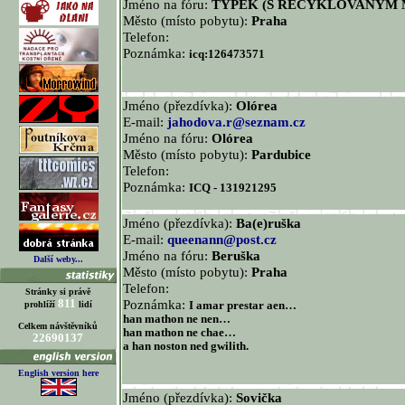
Jméno na fóru:
TYPEK (S RECYKLOVANYM
Město (místo pobytu):
Praha
Telefon:
Poznámka:
icq:126473571
Jméno (přezdívka):
Olórea
E-mail:
jahodova.r@seznam.cz
Jméno na fóru:
Olórea
Město (místo pobytu):
Pardubice
Telefon:
Poznámka:
ICQ - 131921295
Jméno (přezdívka):
Ba(e)ruška
E-mail:
queenann@post.cz
Jméno na fóru:
Beruška
Další weby...
Město (místo pobytu):
Praha
Telefon:
Stránky si právě
811
Poznámka:
prohlíží
lidí
I amar prestar aen…
han mathon ne nen…
Celkem návštěvníků
han mathon ne chae…
22690137
a han noston ned gwilith.
English version here
Jméno (přezdívka):
Sovička