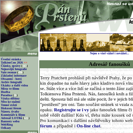
Nejen o víně vážně i nevážně...
Úvodní stránka
TolkienCon 2026
>>
Adresář fanoušků
Články, zprávy
(
567
)
Nejnovější fotografie
Vaše recenze
(
496
)
Základní informace
Terry Pratchett prohlásil při návštěvě Prahy, že p
Obsazení - herci
Archiv fotografií
kin dopadne na naše hlavy jako kladivo nová vlna
Ukázky a další videa
se. Stále více a více lidí se začíná o tento žánr za
Místa ve filmu
Hudba
Tolkienova Pána Prstenů. Nás, fanoušků knih a fi
Poradna
(
50
)
dešti. Spousta lidí má ale stále pocit, že v jejich 
Výuka elfštiny
Něco ke stažení
"postiženi" jen oni. Tato součást stránek si vzala z
Temné zvěsti
Diskusní fórum
opaku.
Registrujte se i vy
jako fanoušek filmu či 
Názory, úvahy
sobě vědět dalším! Kdo ví, třeba máte kousek od 
Komentáře k filmu
Adresář LOTRů
(
622
)
Pro komunikaci s dalšími návštěvníky tohoto we
Bannery webu
WebRing
fórum
a případně i
On-line chat
.
Odkazy