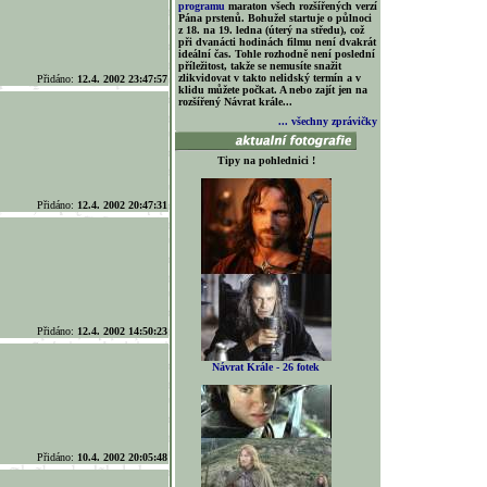
programu
maraton všech rozšířených verzí
Pána prstenů. Bohužel startuje o půlnoci
z 18. na 19. ledna (úterý na středu), což
při dvanácti hodinách filmu není dvakrát
ideální čas. Tohle rozhodně není poslední
příležitost, takže se nemusíte snažit
zlikvidovat v takto nelidský termín a v
Přidáno:
12.4. 2002 23:47:57
klidu můžete počkat. A nebo zajít jen na
rozšířený Návrat krále...
... všechny zprávičky
Tipy na pohlednici !
Přidáno:
12.4. 2002 20:47:31
Přidáno:
12.4. 2002 14:50:23
Návrat Krále - 26 fotek
Přidáno:
10.4. 2002 20:05:48