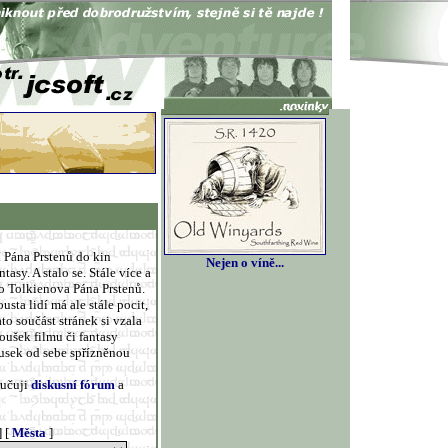
í Pána Prstenů do kin
Nejen o víně...
sy. A stalo se. Stále více a
ě o Tolkienova Pána Prstenů.
sta lidí má ale stále pocit,
ato součást stránek si vzala
oušek filmu či fantasy
ousek od sebe spřízněnou
ručuji
diskusní fórum
a
] [
Města
]