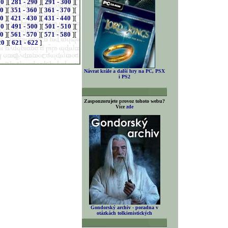
80
][
281 - 290
][
291 - 300
][
50
][
351 - 360
][
361 - 370
][
20
][
421 - 430
][
431 - 440
][
90
][
491 - 500
][
501 - 510
][
60
][
561 - 570
][
571 - 580
][
20
][
621 - 622
]
Návrat krále a další hry na PC, PSX
i PS2
Zasponzorujete provoz tohoto webu?
Více
zde
Gondorský archiv - poradna v
otázkách tolkienistických