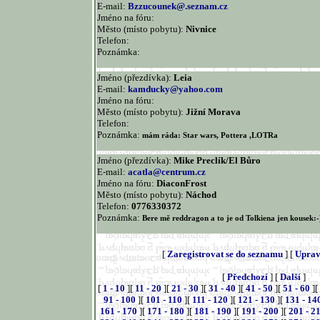
E-mail:
Bzzucounek@.seznam.cz
Jméno na fóru:
Město (místo pobytu):
Nivnice
Telefon:
Poznámka:
Jméno (přezdívka):
Leia
E-mail:
kamducky@yahoo.com
Jméno na fóru:
Město (místo pobytu):
Jižní Morava
Telefon:
Poznámka:
mám ráda: Star wars, Pottera ,LOTRa
Jméno (přezdívka):
Mike Preclík/El Bůro
E-mail:
acatla@centrum.cz
Jméno na fóru:
DiaconFrost
Město (místo pobytu):
Náchod
Telefon:
0776330372
Poznámka:
Bere mě reddragon a to je od Tolkiena jen kousek:-
[
Zaregistrovat se do seznamu
] [
Uprav
[
Předchozí
] [
Další
]
[
1 - 10
][
11 - 20
][
21 - 30
][
31 - 40
][
41 - 50
][
51 - 60
][
91 - 100
][
101 - 110
][
111 - 120
][
121 - 130
][
131 - 14
161 - 170
][
171 - 180
][
181 - 190
][
191 - 200
][
201 - 2