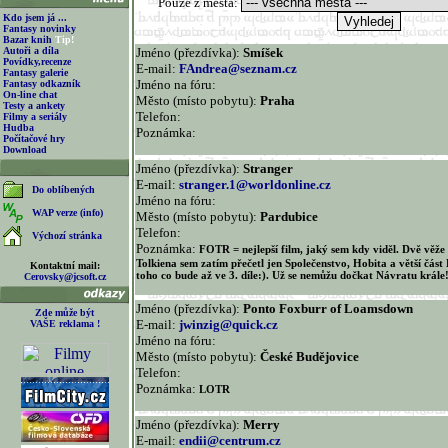
Pouze z města:
Kdo jsem já ...
Fantasy novinky
Bazar knih
Tip!
Autoři a díla
Jméno (přezdívka):
Smíšek
Povídky,recenze
E-mail:
FAndrea@seznam.cz
Fantasy galerie
Jméno na fóru:
Fantasy odkazník
On-line chat
Město (místo pobytu):
Praha
Testy a ankety
Telefon:
Filmy a seriály
Hudba
Poznámka:
Počítačové hry
Download
Jméno (přezdívka):
Stranger
E-mail:
stranger.1@worldonline.cz
Do oblíbených
Jméno na fóru:
WAP verze (info)
Město (místo pobytu):
Pardubice
Telefon:
Výchozí stránka
Poznámka:
FOTR = nejlepší film, jaký sem kdy viděl. Dvě věže
Tolkiena sem zatím přečetl jen Společenstvo, Hobita a větší čás
Kontaktní mail:
toho co bude až ve 3. díle:). Už se nemůžu dočkat Návratu krále
Cerovsky@jcsoft.cz
Jméno (přezdívka):
Ponto Foxburr of Loamsdown
Zde může být
E-mail:
jwinzig@quick.cz
VAŠE reklama !
Jméno na fóru:
Město (místo pobytu):
České Budějovice
Telefon:
Poznámka:
LOTR
Jméno (přezdívka):
Merry
E-mail:
endii@centrum.cz