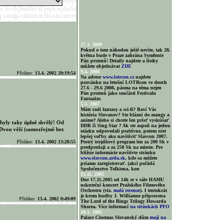
27.1. 2009
Pokud o tom náhodou ještě nevíte, tak 28.
května bude v Praze zahrána Symfonie
Pán prstenů! Detaily najdete a lístky
můžete objednávat
ZDE
9.4. 2008
Přidáno:
13.4. 2002 20:19:54
Na adrese
www.lotrcon.cz
najdete
pozvánku na letošní LOTRcon ve dnech
27.6 - 29.6 2008, pásma na téma nejen
Pán prstenů jako součásti Festivalu
Fantazize.
5.3. 2007
Máte radi fantasy a sci-fi? Baví Vás
história Slovanov? Ste blázni do mangy a
anime? Alebo si chcete len prísť vyskúšať
 byly taky úplně skvělý! Od
DDR či Sing Star ? Ak ste aspoň na jednu
t Dvou věží (samozřejmě bez
otázku odpovedali pozitívne, potom niet
!
lepšej voľby ako navštíviť Slavcon 2007.
Přidáno:
13.4. 2002 13:28:55
Pestrý trojdňový program len za 200 Sk v
predpredaji a za 250 Sk na mieste. Pre
bližsie informácie navštívte stránku
www.slavcon.arda.sk
, kde sa môžete
priamo zaregistrovať. (akci pořádá
Spoločenstvo Tolkiena, kon
15.11. 2005
Dne 17.11.2005 od 14h se v sále HAMU
uskuteční koncert Pražského Filmového
Orchestru (viz.
malá recenze
). I tentokrát
je krom hudby J. Williamse připravena
Přidáno:
13.4. 2002 0:49:09
The Lord of the Rings Trilogy Howarda
Shorea. Více informací
na stránkách PFO
10.1. 2005
Palace Cinemas Slovanský dům
mají na