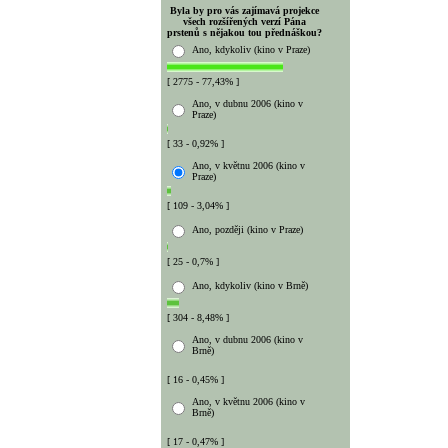
Byla by pro vás zajímavá projekce
všech rozšířených verzí Pána
prstenů s nějakou tou přednáškou?
Ano, kdykoliv (kino v Praze)
[ 2775 - 77,43% ]
Ano, v dubnu 2006 (kino v
Praze)
[ 33 - 0,92% ]
Ano, v květnu 2006 (kino v
Praze)
[ 109 - 3,04% ]
Ano, později (kino v Praze)
[ 25 - 0,7% ]
Ano, kdykoliv (kino v Brně)
[ 304 - 8,48% ]
Ano, v dubnu 2006 (kino v
Brně)
[ 16 - 0,45% ]
Ano, v květnu 2006 (kino v
Brně)
[ 17 - 0,47% ]