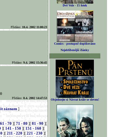
Dvě Veže - 15 fotek
Přidáno:
10.4. 2002 11:00:23
Comics - postupně doplňováno
Nejoblíbenější články
Přidáno:
9.4. 2002 15:36:45
))
Přidáno:
8.4. 2002 14:47:53
Objednejte si Návrat krále se slevou!
it záznam
]
61 - 70
][
71 - 80
][
81 - 90
][
0
][
141 - 150
][
151 - 160
][
10
][
211 - 220
][
221 - 230
][