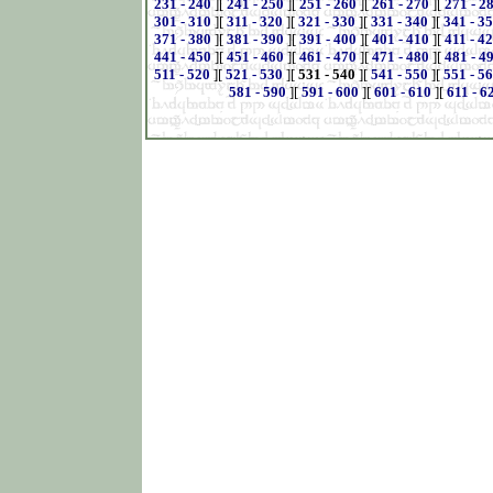
231 - 240
][
241 - 250
][
251 - 260
][
261 - 270
][
271 - 2
301 - 310
][
311 - 320
][
321 - 330
][
331 - 340
][
341 - 3
371 - 380
][
381 - 390
][
391 - 400
][
401 - 410
][
411 - 4
441 - 450
][
451 - 460
][
461 - 470
][
471 - 480
][
481 - 4
511 - 520
][
521 - 530
][
531 - 540
][
541 - 550
][
551 - 5
581 - 590
][
591 - 600
][
601 - 610
][
611 - 6