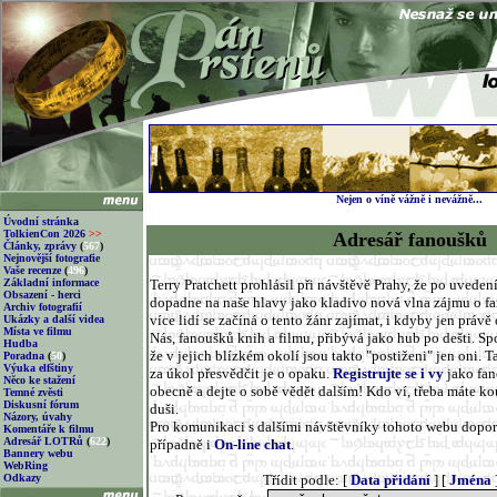
Nejen o víně vážně i nevážně...
Úvodní stránka
TolkienCon 2026
>>
Adresář fanoušků
Články, zprávy
(
567
)
Nejnovější fotografie
Vaše recenze
(
496
)
Základní informace
Terry Pratchett prohlásil při návštěvě Prahy, že po uveden
Obsazení - herci
dopadne na naše hlavy jako kladivo nová vlna zájmu o fanta
Archiv fotografií
více lidí se začíná o tento žánr zajímat, i kdyby jen práv
Ukázky a další videa
Místa ve filmu
Nás, fanoušků knih a filmu, přibývá jako hub po dešti. Spou
Hudba
že v jejich blízkém okolí jsou takto "postiženi" jen oni. T
Poradna
(
50
)
Výuka elfštiny
za úkol přesvědčit je o opaku.
Registrujte se i vy
jako fan
Něco ke stažení
obecně a dejte o sobě vědět dalším! Kdo ví, třeba máte k
Temné zvěsti
Diskusní fórum
duši.
Názory, úvahy
Pro komunikaci s dalšími návštěvníky tohoto webu dopo
Komentáře k filmu
Adresář LOTRů
(
622
)
případně i
On-line chat
.
Bannery webu
WebRing
Odkazy
Třídit podle: [
Data přidání
] [
Jména