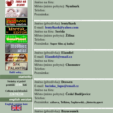
Jméno na fóru:
Město (místo pobytu):
Nymburk
Telefon:
Poznámka:
Jméno (přezdívka):
lentylkask
E-mail:
lentylkask@yahoo.com
Jméno na fóru:
Sorida
Město (místo pobytu):
Žilina
Telefon:
Poznámka:
Super film aj kniha!
Jméno (přezdívka):
Elandiel
E-mail:
Elandiel@email.cz
Jméno na fóru:
Město (místo pobytu):
Chomutov
Telefon:
Další weby...
Poznámka:
Stránky si právě
Jméno (přezdívka):
Deowen
1106
prohlíží
lidí
E-mail:
lucinka_lupo@email.cz
Jméno na fóru:
Celkem návštěvníků
Město (místo pobytu):
České Budějovice
22678230
Telefon:
Poznámka:
zábava, Tolkien, Sapkowski...,historie,sport
English version here
Jméno (přezdívka):
Bzzucounek