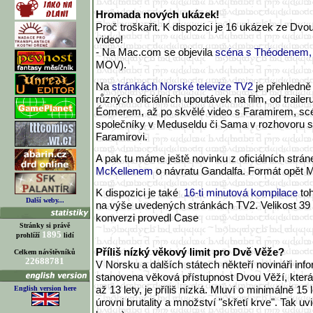
Hromada nových ukázek!
Proč troškařit. K dispozici je 16 ukázek ze Dvo
video!
- Na Mac.com se objevila
scéna s Théodenem,
MOV).
Na
stránkách Norské televize TV2
je přehledně
různých oficiálních upoutávek na film, od traile
Éomerem, až po skvělé video s Faramirem, sc
společníky v Meduseldu či Sama v rozhovoru 
Faramirovi.
A pak tu máme ještě novinku z oficiálních strán
McKellenem
o návratu Gandalfa. Formát opět 
K dispozici je také
16-ti minutová kompilace
to
Další weby...
na výše uvedených stránkách TV2. Velikost 3
konverzi provedl Case
Stránky si právě
1895
prohlíží
lidí
Příliš nízký věkový limit pro Dvě Věže?
Celkem návštěvníků
22688781
V Norsku a dalších státech někteří novináři info
stanovena věková přístupnost Dvou Věží, která
až 13 lety, je příliš nízká. Mluví o minimálně 15 
English version here
úrovni brutality a množství "skřetí krve". Tak uv