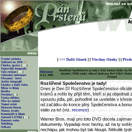
Úvodní stránka
[
<<< Další článek
] [
Všechny články
] [
Předc
TolkienCon 2026
>>
Články, zprávy
(
567
)
Nejnovější fotografie
Rozšířené Společenstvo je tady!; Kdy budou lístky na 
Vaše recenze
(
496
)
Belcarnen
ukázek!; Příliš nízký věkový limit pro Dvě Věže?; Hod
Základní informace
6.12. 2002
Prstenů
Obsazení - herci
Archiv fotografií
Rozšířené Společenstvo je tady!
Ukázky a další videa
Dnes je Den D! Rozšířené Společenstvo oficiáln
Místa ve filmu
Hudba
krámů a mělo by přijít těm, kteří si jej objednal
Poradna
(
50
)
Výuka elfštiny
spoustu jídla, pití, pohodlně se uvelebte v křesl
Něco ke stažení
od začátku do konce plný Společenstva a bonus
Temné zvěsti
Diskusní fórum
stálo za to! (viz.
recenze
)
Názory, úvahy
Komentáře k filmu
Adresář LOTRů
(
622
)
Warner Bros. mají pro toto DVD docela zajíma
Bannery webu
dokumenty. Vypadají moc hezky, až na ty sošky
WebRing
Odkazy
nechápu, jak mohou být tak hloupí. Několik týdn