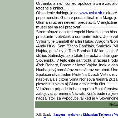
Orthanku a iné/. Koniec Spoločenstva a začiat
totožné s knihou.
Obsadenie dabingu je na
www.twist.sk
niektoré
pripomenutie. Glum v podaní Ibrahima Maigu je
Gluma si už ani neviem predstaviť. V angličtine 
musel asi na roli pracovať.
Stromofouze dabuje Leopold Haverl a jeho hlas
praskaním vetvičiek a šumením listov. Je to ve
Výborný je Gandalf /Martin Huba/, Aragorn /Bo
/Andy Hric/, Sam /Stano Dančiak/, Smiešok /Mi
Hajdu/, geniálny je Tom Bombadil /Milan Lasic
/Július Satinský/, ako čítate herecká a dabingo
Slovensku. V tejto elite sa trochu strácajú Frod
/Rob Robert/, Boromir /Jozef Vajda/. Inak je dab
Hudba je výborná /raz veselá, raz smutná/. Úv
Spoločenstva Jeden Prsteň a Dvoch Veží s r
naspievala s citom Soňa Norisová /sestra Zuza
pieseň si spieva aj Glum a to je teda úlet.
V každom prípade treba o reprízu Spoločenstv
zabojovať /premiéra Návratu Kráľa bude na jese
naozaj stojí za vypočutie /aj keď je v Slovenčine,
Přečte
Další článek -
Fangorn - rozhovor s Richardem Taylorem z 