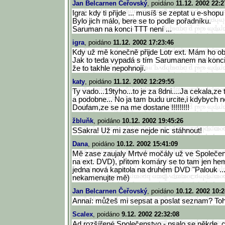
Jan Belcarnen Čeřovský
, poidáno
11.12. 2002 22:2
Igra: kdy ti přijde ... musíš se zeptat u e-shopu
Bylo jich málo, bere se to podle pořadníku.
Saruman na konci TTT není ...
igra
, poidáno
11.12. 2002 17:23:46
Kdy už mě konečně přijde Lotr ext. Mám ho ob
Jak to teda vypadá s tím Sarumanem na konc
že to takhle nepohnojí.
katy
, poidáno
11.12. 2002 12:29:55
Ty vado...19tyho...to je za 8dni....Ja cekala,ze
a podobne... No ja tam budu urcite,i kdybych ne
Doufam,ze se na me dostane !!!!!!!!!
žbluňk
, poidáno
10.12. 2002 19:45:26
SSakra! Už mi zase nejde nic stáhnout!
Dana
, poidáno
10.12. 2002 15:41:09
Mě zase zaujaly Mrtvé močály už ve Společen
na ext. DVD), přitom komáry se to tam jen h
jedna nová kapitola na druhém DVD "Palouk ..
nekamenujte mě)
Jan Belcarnen Čeřovský
, poidáno
10.12. 2002 10:2
Annaí: můžeš mi sepsat a poslat seznam? Tohl
Scalex
, poidáno
9.12. 2002 22:32:08
Ad rozšířené Společenstvo - psalo se někde, co