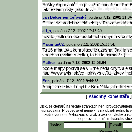
Sošky Argonautů - to je vážně podařené. Pro
tak reklamní styl jako dřív.
Jan Belcarnen Čeřovský
, poidáno
7.12. 2002 21:04
Elf_s: viz předchozí článek :) v Praze se dá chy
elf_s
, poidáno
7.12. 2002 17:42:40
nevíte jestli se něco podobného chystá v česk
MaximusCZ
, poidáno
7.12. 2002 15:33:51
Ta 16 minutova kompilace je uzasna! Jak ja se 
vsechno uvidim v celku, to bude parada! :-)
Mathes
, poidáno
7.12. 2002 13:58:04
podle mapy pokryti se v Brne neda chyit, ale 
http://www.twist.sk/cgi_bin/vy
siel/01_zivev_n
Eon
, poidáno
7.12. 2002 9:44:38
Ahoj. Dá se twist chytit v Brně? Na jaké frekv
[
Všechny komentáře
]
Diskuze čtenářů na těchto stránkách není provozovatele
upravována. Provozovatel nemá vliv na obsah jednotlivý
zodpovědnost. Vyhrazuje si však právo kterýkoliv pří
odporovat normám slušného chov
Jméno:
E-mail:
Komentář: