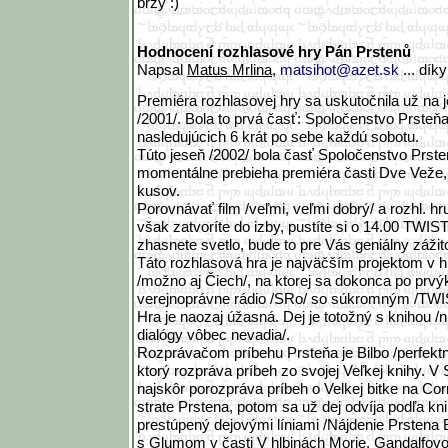
brzy :)
Hodnocení rozhlasové hry Pán Prstenů
Napsal
Matus Mrlina
,
matsihot@azet.sk
... dík
Premiéra rozhlasovej hry sa uskutočnila už na 
/2001/. Bola to prvá časť: Spoločenstvo Prsteňa
nasledujúcich 6 krát po sebe každú sobotu.
Túto jeseň /2002/ bola časť Spoločenstvo Prst
momentálne prebieha premiéra časti Dve Veže, 
kusov.
Porovnávať film /veľmi, veľmi dobrý/ a rozhl. 
však zatvoríte do izby, pustíte si o 14.00 TWIS
zhasnete svetlo, bude to pre Vás geniálny zážit
Táto rozhlasová hra je najväčším projektom v h
/možno aj Čiech/, na ktorej sa dokonca po prvýk
verejnoprávne rádio /SRo/ so súkromným /TWI
Hra je naozaj úžasná. Dej je totožný s knihou 
dialógy vôbec nevadia/.
Rozprávačom príbehu Prsteňa je Bilbo /perfekt
ktorý rozpráva príbeh zo svojej Veľkej knihy. 
najskôr porozpráva príbeh o Velkej bitke na Co
strate Prstena, potom sa už dej odvíja podľa k
prestúpený dejovými líniami /Nájdenie Prstena B
s Glumom v časti V hlbinách Morie, Gandalfov