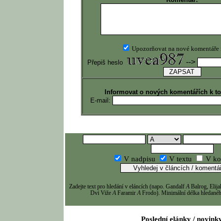
Upozorňovat na nové komentáře
-->
Přepiš heslo
Informovat o nových komentářích k t
E-mail:
V nadpisu
V textu
V ko
Zadejte text pro hledání v eláncích (napo. Gandalf
A
Balrog, Eli
Dvi Viže
A
Faramir
A
Frodo). Minimální délka hledaného
Poslední elánky / novink