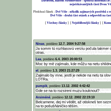
Daviesem, hlasem Stromovouse - spousta informací ze z
nejočekávanějších částí Dvou Vě
Předchozí článek -
Dvě Věže - několik zajímavých postřehů z r
Dvě Věže - druhá část otázek a odpovědí na čas
[
Všechny články
] [
Nejoblíbenější články
] [
Kome
Ninas
, poidáno
12.7. 2004 9:27:58
Ja somm tú rozhlasovú verziu počula takmer c
otras.
Lea
, poidáno
6.4. 2003 20:00:53
Moc by mě zajímalo, kde můžu na netu shlídn
el
, poidáno
1.3. 2003 21:27:29
Zajimalo by mne, jestli je nekde na netu ta sl
LOTRa.
pumpik
, poidáno
13.12. 2002 4:42:42
Gde se na to rozsireni muzu kouknout?
Arsiméné
, poidáno
12.12. 2002 22:19:10
Belcarnene, dej mi vědět, až otiskneš ten se
na to pošušňáníčko těším.