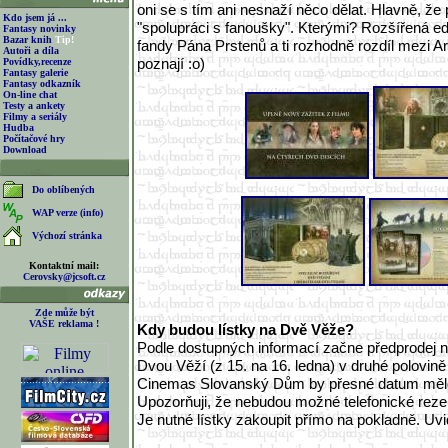
oni se s tím ani nesnaží něco dělat. Hlavně, že
Kdo jsem já ...
"spolupráci s fanoušky". Kterými? Rozšířená ed
Fantasy novinky
Bazar knih
Tip!
fandy Pána Prstenů a ti rozhodně rozdíl mezi 
Autoři a díla
poznají :o)
Povídky,recenze
Fantasy galerie
Fantasy odkazník
On-line chat
Testy a ankety
Filmy a seriály
Hudba
Počítačové hry
Download
Do oblíbených
WAP verze (info)
Výchozí stránka
Kontaktní mail:
Cerovsky@jcsoft.cz
Zde může být
VAŠE reklama !
Kdy budou lístky na Dvě Věže?
Podle dostupných informací začne předprodej n
Dvou Věží (z 15. na 16. ledna) v druhé polovině
Cinemas Slovanský Dům by přesné datum měl
Upozorňuji, že nebudou možné telefonické reze
Je nutné lístky zakoupit přímo na pokladně. Uv