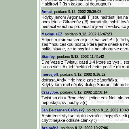
Haldirovi ? (Ish kakuoi, ai dourugnul!)
Annaí
, poidáno
9.12. 2002 20:36:08
Kdyby jenom Argonauti! Ti jsou naštěstí jen na
bookletu je Gilraenův (!!!) památník, hobití tov
nestačil všechno probádat a jsem zvědav, co j
MaximusCZ
, poidáno
9.12. 2002 16:47:23
Super, rozsirena verze je jiz na svete! :-(( To
zasr*nou ceskou postu, ktera jeste dneska ne
balik, hlavne, ze to posilali z net shopu ve ctvrt
Stanley
, poidáno
9.12. 2002 11:41:42
Dve Veze z Twistu, casti 1-4 ktore uz vysli, s
su na sieti. Ak ich niekto chcete, poslite mi mail
meresjeff
, poidáno
9.12. 2002 9:36:32
dofrasa Andy Hric hraje zase záporňáka.
Kdyby tam měl nějaký dialog Sauron, tak ho hr
CrazyJoe
, poidáno
8.12. 2002 12:58:14
Twist sa da v Brne chytit jedine cez Net, ale b
nepustaju, svinuchy :-(((
Jan Belcarnen Čeřovský
, poidáno
8.12. 2002 10:49
Arsiméne: styl se nijak nezměnil, nejspíš se ti 
chytit nějaké odlišné články :)
Arsiméné
, poidáno
8.12. 2002 10:27:06