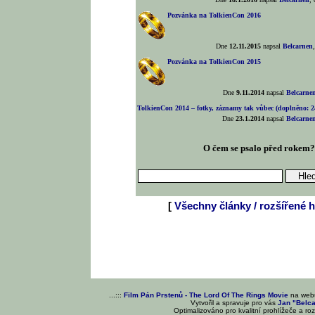
Pozvánka na TolkienCon 2016
Dne
12.11.2015
napsal
Belcarnen
Pozvánka na TolkienCon 2015
Dne
9.11.2014
napsal
Belcarne
TolkienCon 2014 – fotky, záznamy tak vůbec (doplněno: 24
Dne
23.1.2014
napsal
Belcarne
O čem se psalo před rokem
[
Všechny články / rozšířené h
...:::
Film Pán Prstenů - The Lord Of The Rings Movie
na we
Vytvořil a spravuje pro vás
Jan "Belc
Optimalizováno pro kvalitní prohlížeče a ro