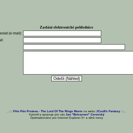
Zaslání elektronické pohlednice
slat (e-mail):
il:
...:::
Film Pán Prstenu - The Lord Of The Rings Movie
na webu
JCsoft's Fantasy
:::...
Vytvoril a spravuje pro vás
Jan "Belcarnen" Cerovský
Optimalizováno pro Internet Explorer 5+ a silné nervy