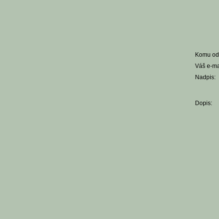
Komu ode
Váš e-ma
Nadpis:
Dopis: