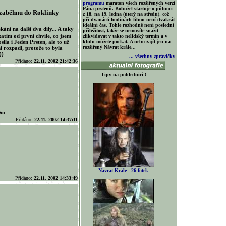
programu
maraton všech rozšířených verzí
Pána prstenů. Bohužel startuje o půlnoci
 zaběhnu do Roklinky
z 18. na 19. ledna (úterý na středu), což
při dvanácti hodinách filmu není dvakrát
ideální čas. Tohle rozhodně není poslední
kání na další dva díly... A taky
příležitost, takže se nemusíte snažit
atim od první chvíle, co jsem
zlikvidovat v takto nelidský termín a v
la i Jeden Prsten, ale to už
klidu můžete počkat. A nebo zajít jen na
rozšířený Návrat krále...
i rozpadl, protože to byla
))
... všechny zprávičky
Přidáno:
22.11. 2002 21:42:36
Tipy na pohlednici !
...
Přidáno:
22.11. 2002 14:37:11
Návrat Krále - 26 fotek
Přidáno:
22.11. 2002 14:33:49