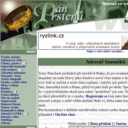
Nejen o víně vážně i nevážně...
Úvodní stránka
TolkienCon 2026
>>
Adresář fanoušků
Články, zprávy
(
567
)
Nejnovější fotografie
Vaše recenze
(
496
)
Základní informace
Terry Pratchett prohlásil při návštěvě Prahy, že po uveden
Obsazení - herci
dopadne na naše hlavy jako kladivo nová vlna zájmu o fanta
Archiv fotografií
více lidí se začíná o tento žánr zajímat, i kdyby jen práv
Ukázky a další videa
Místa ve filmu
Nás, fanoušků knih a filmu, přibývá jako hub po dešti. Spou
Hudba
že v jejich blízkém okolí jsou takto "postiženi" jen oni. T
Poradna
(
50
)
Výuka elfštiny
za úkol přesvědčit je o opaku.
Registrujte se i vy
jako fan
Něco ke stažení
obecně a dejte o sobě vědět dalším! Kdo ví, třeba máte k
Temné zvěsti
Diskusní fórum
duši.
Názory, úvahy
Pro komunikaci s dalšími návštěvníky tohoto webu dopo
Komentáře k filmu
Adresář LOTRů
(
622
)
případně i
On-line chat
.
Bannery webu
WebRing
Odkazy
Třídit podle: [
Data přidání
] [
Jména