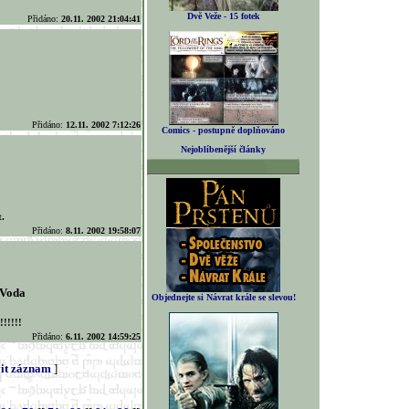
Dvě Veže - 15 fotek
Přidáno:
20.11. 2002 21:04:41
Přidáno:
12.11. 2002 7:12:26
Comics - postupně doplňováno
Nejoblíbenější články
t.
Přidáno:
8.11. 2002 19:58:07
 Voda
Objednejte si Návrat krále se slevou!
!!!!!!
Přidáno:
6.11. 2002 14:59:25
it záznam
]