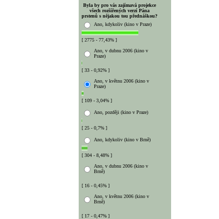
Byla by pro vás zajímavá projekce
všech rozšířených verzí Pána
prstenů s nějakou tou přednáškou?
Ano, kdykoliv (kino v Praze)
[ 2775 - 77,43% ]
Ano, v dubnu 2006 (kino v
Praze)
[ 33 - 0,92% ]
Ano, v květnu 2006 (kino v
Praze)
[ 109 - 3,04% ]
Ano, později (kino v Praze)
[ 25 - 0,7% ]
Ano, kdykoliv (kino v Brně)
[ 304 - 8,48% ]
Ano, v dubnu 2006 (kino v
Brně)
[ 16 - 0,45% ]
Ano, v květnu 2006 (kino v
Brně)
[ 17 - 0,47% ]