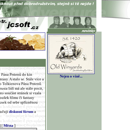
í Pána Prstenů do kin
Nejen o víně...
sy. A stalo se. Stále více a
ě o Tolkienova Pána Prstenů.
sta lidí má ale stále pocit,
ato součást stránek si vzala
oušek filmu či fantasy
ousek od sebe spřízněnou
ručuji
diskusní fórum
a
] [
Města
]