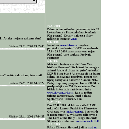
27.1. 2009
Pokud o tom náhodou ještě nevíte, tak 28.
května bude v Praze zahrána Symfonie
Pán prstenů! Detaily najdete a lístky
l...A taky nejsem tak půvabná
můžete objednávat
ZDE
9.4. 2008
Na adrese
www.lotrcon.cz
najdete
Přidáno:
27.11. 2002 19:09:03
pozvánku na letošní LOTRcon ve dnech
27.6 - 29.6 2008, pásma na téma nejen
Pán prstenů jako součásti Festivalu
Fantazize.
5.3. 2007
Máte radi fantasy a sci-fi? Baví Vás
história Slovanov? Ste blázni do mangy a
anime? Alebo si chcete len prísť vyskúšať
DDR či Sing Star ? Ak ste aspoň na jednu
ním" světě, tak mi napiste mail,
otázku odpovedali pozitívne, potom niet
lepšej voľby ako navštíviť Slavcon 2007.
Přidáno:
27.11. 2002 14:02:22
Pestrý trojdňový program len za 200 Sk v
predpredaji a za 250 Sk na mieste. Pre
bližsie informácie navštívte stránku
www.slavcon.arda.sk
, kde sa môžete
priamo zaregistrovať. (akci pořádá
Spoločenstvo Tolkiena, kon
15.11. 2005
Dne 17.11.2005 od 14h se v sále HAMU
uskuteční koncert Pražského Filmového
Orchestru (viz.
malá recenze
). I tentokrát
je krom hudby J. Williamse připravena
Přidáno:
26.11. 2002 17:34:35
The Lord of the Rings Trilogy Howarda
Shorea. Více informací
na stránkách PFO
10.1. 2005
Palace Cinemas Slovanský dům
mají na