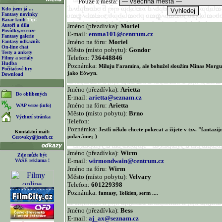
Pouze z města:
Kdo jsem já ...
Fantasy novinky
Bazar knih
Tip!
Autoři a díla
Jméno (přezdívka):
Moriel
Povídky,recenze
E-mail:
emma101@centrum.cz
Fantasy galerie
Jméno na fóru:
Moriel
Fantasy odkazník
On-line chat
Město (místo pobytu):
Gondor
Testy a ankety
Telefon:
736448846
Filmy a seriály
Hudba
Poznámka:
Miluju Faramira, ale bohužel sloužím Minas Morgu
Počítačové hry
jako Eówyn.
Download
Jméno (přezdívka):
Arietta
Do oblíbených
E-mail:
arietta@seznam.cz
Jméno na fóru:
Arietta
WAP verze (info)
Město (místo pobytu):
Brno
Výchozí stránka
Telefon:
Poznámka:
Jestli někdo chcete pokecat a žijete v tzv. "fantazij
Kontaktní mail:
pokecáme;-)
Cerovsky@jcsoft.cz
Jméno (přezdívka):
Wirm
Zde může být
E-mail:
wirmondwain@centrum.cz
VAŠE reklama !
Jméno na fóru:
Wirm
Město (místo pobytu):
Velvary
Telefon:
601229398
Poznámka:
fantasy, Tolkien, serm ....
Jméno (přezdívka):
Bess
E-mail:
aj_ax@seznam.cz