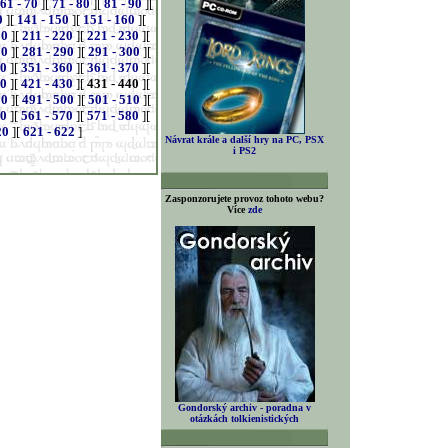
61 - 70
][
71 - 80
][
81 - 90
][
0
][
141 - 150
][
151 - 160
][
10
][
211 - 220
][
221 - 230
][
80
][
281 - 290
][
291 - 300
][
50
][
351 - 360
][
361 - 370
][
20
][
421 - 430
][
431 - 440
][
90
][
491 - 500
][
501 - 510
][
60
][
561 - 570
][
571 - 580
][
20
][
621 - 622
]
Návrat krále a další hry na PC, PSX
i PS2
Zasponzorujete provoz tohoto webu?
Více
zde
Gondorský archiv - poradna v
otázkách tolkienistických