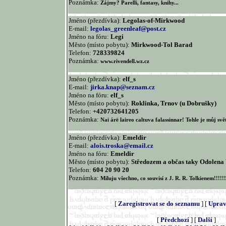
Poznámka:
Zájmy? Parelli, fantasy, knihy...
Jméno (přezdívka):
Legolas-of-Mirkwood
E-mail:
legolas_greenleaf@post.cz
Jméno na fóru:
Legi
Město (místo pobytu):
Mirkwood-Tol Barad
Telefon:
728339824
Poznámka:
www.rivendell.wz.cz
Jméno (přezdívka):
elf_s
E-mail:
jirka.knap@seznam.cz
Jméno na fóru:
elf_s
Město (místo pobytu):
Roklinka, Trnov (u Dobrušky)
Telefon:
+420732641205
Poznámka:
Nai árë laireo caltuva falassinnar! Tohle je můj svě
Jméno (přezdívka):
Emeldir
E-mail:
alois.troska@email.cz
Jméno na fóru:
Emeldir
Město (místo pobytu):
Středozem a občas taky Odolena
Telefon:
604 20 90 20
Poznámka:
Miluju všechno, co souvisí z J. R. R. Tolkienem!!!!!!
[
Zaregistrovat se do seznamu
] [
Uprav
[
Předchozí
] [
Další
]