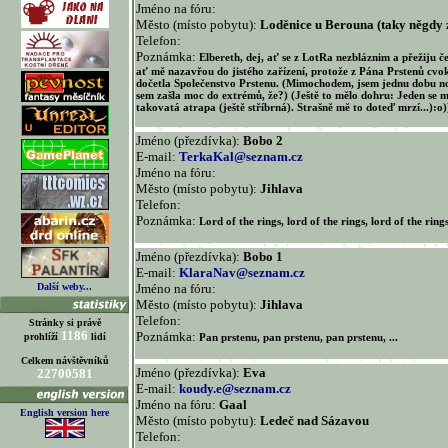
Jméno na fóru:
Město (místo pobytu):
Loděnice u Berouna (taky něgdy
Telefon:
Poznámka:
Elbereth, dej, ať se z LotRa nezbláznim a přežiju če
ať mě nazavřou do jistého zařízení, protože z Pána Prstenů cvok
dočetla Společenstvo Prstenu. (Mimochodem, jsem jednu dobu nosi
sem zašla moc do extrémů, že?) (Ještě to mělo dohru: Jeden se m
takovatá atrapa (ještě stříbrná). Strašně mě to doteď mrzí...):o)
Jméno (přezdívka):
Bobo 2
E-mail:
TerkaKal@seznam.cz
Jméno na fóru:
Město (místo pobytu):
Jihlava
Telefon:
Poznámka:
Lord of the rings, lord of the rings, lord of the rings
Jméno (přezdívka):
Bobo 1
E-mail:
KlaraNav@seznam.cz
Další weby...
Jméno na fóru:
Město (místo pobytu):
Jihlava
Telefon:
Stránky si právě
1186
Poznámka:
prohlíží
lidí
Pan prstenu, pan prstenu, pan prstenu, ...
Celkem návštěvníků
Jméno (přezdívka):
Eva
22700581
E-mail:
koudy.e@seznam.cz
Jméno na fóru:
Gaal
English version here
Město (místo pobytu):
Ledeč nad Sázavou
Telefon: