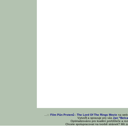
...:::
Film Pán Prstenů - The Lord Of The Rings Movie
na we
Vytvořil a spravuje pro vás
Jan "Belc
Optimalizováno pro kvalitní prohlížeče a ro
Chcete spolupracovat na tvorbě stránek? Mít 