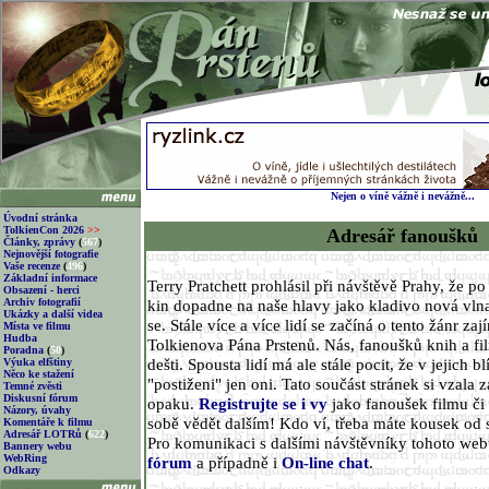
Nejen o víně vážně i nevážně...
Úvodní stránka
TolkienCon 2026
>>
Adresář fanoušků
Články, zprávy
(
567
)
Nejnovější fotografie
Vaše recenze
(
496
)
Základní informace
Terry Pratchett prohlásil při návštěvě Prahy, že p
Obsazení - herci
Archiv fotografií
kin dopadne na naše hlavy jako kladivo nová vlna
Ukázky a další videa
se. Stále více a více lidí se začíná o tento žánr za
Místa ve filmu
Hudba
Tolkienova Pána Prstenů. Nás, fanoušků knih a fi
Poradna
(
50
)
dešti. Spousta lidí má ale stále pocit, že v jejich 
Výuka elfštiny
Něco ke stažení
"postiženi" jen oni. Tato součást stránek si vzala z
Temné zvěsti
Diskusní fórum
opaku.
Registrujte se i vy
jako fanoušek filmu či 
Názory, úvahy
sobě vědět dalším! Kdo ví, třeba máte kousek od 
Komentáře k filmu
Adresář LOTRů
(
622
)
Pro komunikaci s dalšími návštěvníky tohoto we
Bannery webu
WebRing
fórum
a případně i
On-line chat
.
Odkazy