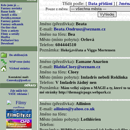
Třídit podle: [
Data přidání
] [
Jmén
Kdo jsem já ...
Fantasy novinky
Pouze z města:
Bazar knih
Tip!
Autoři a díla
Povídky,recenze
Fantasy galerie
Jméno (přezdívka):
Beata
Fantasy odkazník
On-line chat
E-mail:
Beata.Ondrusz@seznam.cz
Testy a ankety
Jméno na fóru:
Bea
Filmy a seriály
Hudba
Město (místo pobytu):
Orlová
Počítačové hry
Download
Telefon:
604444510
Poznámka:
Hokej,zvířata a Viggo Mortensen
Do oblíbených
Jméno (přezdívka):
Eamane Anarion
WAP verze (info)
E-mail:
BlablaCloey@seznam.cz
Výchozí stránka
Jméno na fóru:
Cloey
Město (místo pobytu):
Imladris neboli Roklinka
Kontaktní mail:
Cerovsky@jcsoft.cz
Telefon:
V Imladris žádný nen
Poznámka:
Mám velký zájem o MAGII a ty, které to ta
Zde může být
mé stránky http://themagicpage.webpark.cz
VAŠE reklama !
Jméno (přezdívka):
Ailinion
E-mail:
ailinion@yahoo.co.uk
Jméno na fóru:
Město (místo pobytu):
Lothlórien
Telefon:
Poznámka: