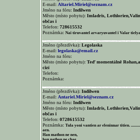
E-mail:
Altariel.Miriel@seznam.cz
Jméno na fóru:
Indilwen
Město (místo pobytu):
Imladris, Lothlorien,Vali
občas i
Telefon:
728615532
Poznámka:
Nai tiruvantel arvaryuvantel i Valar tiely
Jméno (přezdívka):
Legolaska
E-mail:
legolaska@email.cz
Jméno na fóru:
Město (místo pobytu):
Teď momentálně Rohan,al
cizí
Telefon:
Poznámka:
Jméno (přezdívka):
Indilwen
E-mail:
Antariel.Miriel@seznam.cz
Jméno na fóru:
Indilwen
Město (místo pobytu):
Imladris, Lothlorien,Vali
občas i
Telefon:
0728615532
Poznámka:
Tula yoni vantien ar eleninnar titien. ............
aen.
Han mathon ne nen,
han nathon ne chae,