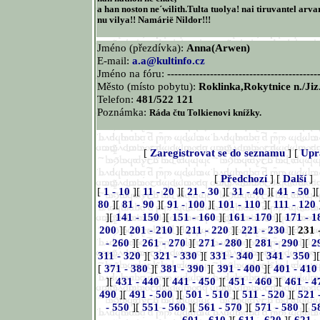
a han noston ne´wilith.Tulta tuolya! nai tiruvantel arva
nu vilya!! Namárië Nildor!!!
Jméno (přezdívka):
Anna(Arwen)
E-mail:
a.a@kultinfo.cz
Jméno na fóru:
------------------------------------------
Město (místo pobytu):
Roklinka,Rokytnice n./Jiz
Telefon:
481/522 121
Poznámka:
Ráda čtu Tolkienovi knížky.
[
Zaregistrovat se do seznamu
] [
Upr
[
Předchozí
] [
Další
]
[
1 - 10
][
11 - 20
][
21 - 30
][
31 - 40
][
41 - 50
]
80
][
81 - 90
][
91 - 100
][
101 - 110
][
111 - 120
][
141 - 150
][
151 - 160
][
161 - 170
][
171 - 1
200
][
201 - 210
][
211 - 220
][
221 - 230
][
231 
- 260
][
261 - 270
][
271 - 280
][
281 - 290
][
2
311 - 320
][
321 - 330
][
331 - 340
][
341 - 350
]
[
371 - 380
][
381 - 390
][
391 - 400
][
401 - 410
][
431 - 440
][
441 - 450
][
451 - 460
][
461 - 4
490
][
491 - 500
][
501 - 510
][
511 - 520
][
521 
- 550
][
551 - 560
][
561 - 570
][
571 - 580
][
5
601 - 610
][
611 - 620
][
621 -