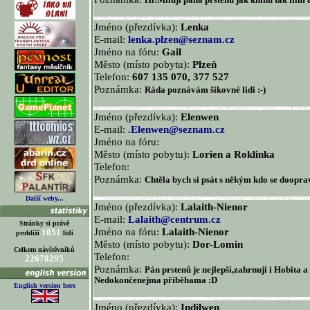
Hi!Miluji pána prstenů jak knihu tak film a
Jméno (přezdívka):
Lenka
E-mail:
lenka.plzen@seznam.cz
Jméno na fóru:
Gail
Město (místo pobytu):
Plzeň
Telefon:
607 135 070, 377 527
Poznámka:
Ráda poznávám šikovné lidi :-)
Jméno (přezdívka):
Elenwen
E-mail:
.Elenwen@seznam.cz
Jméno na fóru:
Město (místo pobytu):
Lorien a Roklinka
Telefon:
Poznámka:
Chtěla bych si psát s někým kdo se doopra
Další weby...
Jméno (přezdívka):
Lalaith-Nienor
E-mail:
Lalaith@centrum.cz
Stránky si právě
Jméno na fóru:
Lalaith-Nienor
1051
prohlíží
lidí
Město (místo pobytu):
Dor-Lomin
Celkem návštěvníků
Telefon:
22678295
Poznámka:
Pán prstenů je nejlepší,zahrnuji i Hobita a
Nedokončenejma příběhama :D
English version here
Jméno (přezdívka):
Indilwen